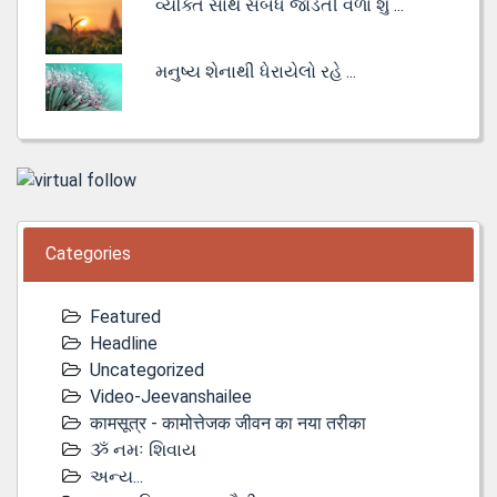
વ્યક્તિ સાથે સંબંધ જોડતી વેળા શું ...
મનુષ્ય શેનાથી ધેરાયેલો રહે ...
Categories
Featured
Headline
Uncategorized
Video-Jeevanshailee
कामसूत्र - कामोत्तेजक जीवन का नया तरीका
ૐ નમઃ શિવાય
અન્ય...