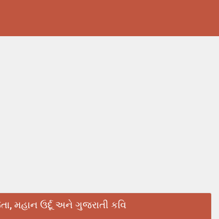
ા, મહાન ઉર્દૂ અને ગુજરાતી કવિ