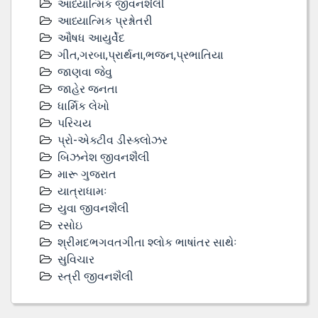
આધ્યાત્મિક જીવનશૈલી
આધ્યાત્મિક પ્રશ્નોતરી
ઔષધ આયુર્વેદ
ગીત,ગરબા,પ્રાર્થના,ભજન,પ્રભાતિયા
જાણવા જેવુ
જાહેર જનતા
ધાર્મિક લેખો
પરિચય
પ્રો-એક્ટીવ ડીસ્‍ક્લોઝર
બિઝનેશ જીવનશૈલી
મારૂ ગુજરાત
યાત્રાધામઃ
યુવા જીવનશૈલી
રસોઇ
શ્રીમદભગવતગીતા શ્લોક ભાષાંતર સાથેઃ
સુવિચાર
સ્ત્રી જીવનશૈલી