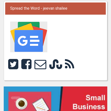
Spread the Word - jeevan shailee