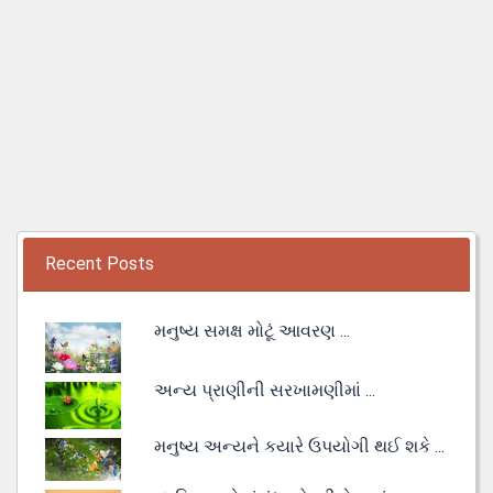
Recent Posts
મનુષ્ય સમક્ષ મોટૂં આવરણ ...
અન્ય પ્રાણીની સરખામણીમાં ...
મનુષ્ય અન્યને કયારે ઉપયોગી થઈ શકે ...