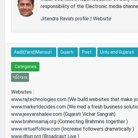
responsibility of the Electronic media channe
Jitendra Ravia's profile
|
Website
Aadil(farid)Mansuri
Gujarti
Poet
Urdu and Gujarati
Categories
પરિચય
Websites :
www.rajtechnologies.com
(We build websites that make y
www.marketdecides.com
(We mad a fresh business soluti
www.jeevanshailee.com
(Gujarati Vichar Sangrah)
www.brahmsamaj.org
(Connecting Brahmins together )
www.virtualfollow.com
(Increase followers dramatically )
www.dhun.org
(Broadcast Live )