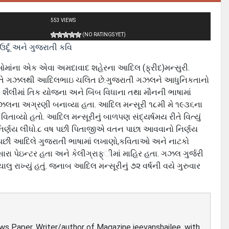
553 VIEWS
(NO RATINGS YET)
ઓમાંના એક એવા અમદાવાદ શહેરના આદિલ (ફ્રીદ)મન્સુરી.
 તે ગઝલથી આદિલભાઇ ચલિત છે.ગુજરાતી ગઝલને આધુનિકતાનો
ષા શૈલીમાં તિક યોજના અને બિંબ વિધાના તથા મૌનની ભાષામાં
ઝલના અગ્રણી બનાવ્યા હતા. આદિલ મન્સૂરી ૧૮મી મે ૧૯૩૬ના
તાવ્યો હતો. આદિલ મન્સૂરીનું બાળપણ સંદ્યર્ષમય રીતે વિત્યું
 નિર્ણય લીધો.૮ વષ પછી પિતાજીએ વતન પાછા આવવાનો નિર્ણય
પછી આદિલે ગુજરાતી ભાષામાં લખાણો,કવિતાઓ અને નાટકો
 પેઇન્ટર હતા અને કેલીગ્રાફ્ીમાં માહિર હતા. ગઝલ ગુર્જરી
ુ રાખ્યું હતું. જનાબ આદિલ મન્સૂરીનું ૭૨ વર્ષની વયે ગુરુવાર
ews Paper, Writer/author of Magazine jeevanshailee, with