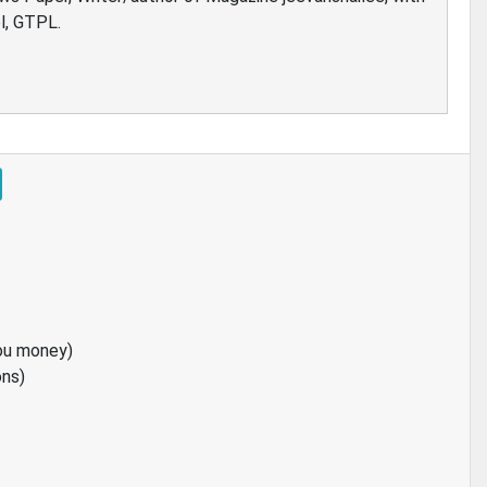
l, GTPL.
ou money)
ons)