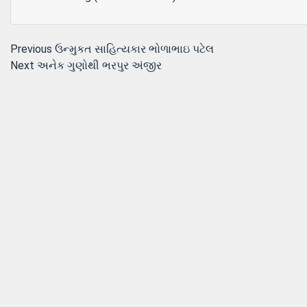
Post
Previous
Previous
ઉન્મુકત સાહિત્યકાર ભોળાભાઇ પટેલ
Next
post:
Next
અનેક ગુણોથી ભરપુર અંજીર
navigation
post: