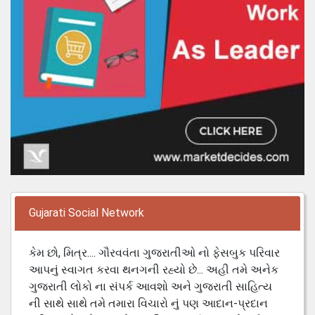
Gujarati Social Network
કેમ છો, મિત્ર.... ગૌરવવંતા ગુજરાતીઓ નો ફેસબુક પરિવાર
આપનું સ્વાગત કરવા થનગની રહ્યો છે... અહી તમે અનેક
ગુજરાતી લોકો ના સંપર્ક આવશો અને ગુજરાતી સાહિત્ય
ની સાથે સાથે તમે તમારા વિચારો નું પણ આદાન-પ્રદાન