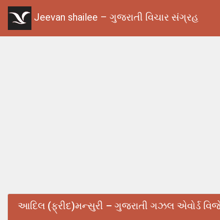
Jeevan shailee – ગુજરાતી વિચાર સંગ્રહ
આદિલ (ફ્રીદ)મન્સુરી – ગુજરાતી ગઝલ એવોર્ડ વિજેત