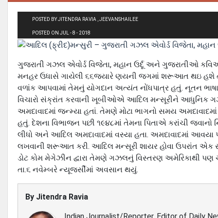
POSTED BY JITENDRA RAVIA , JEEVANSHAILEE
POSTED ON JUL - 8 - 2018
ગુજરાતી ગઝલ એવોર્ડ વિજેતા, મહાન ઉર્દૂ અને ગુજરાતીઓ કવિ
મનહર ઉધાસે ગાયેલી ૬૬જયારે ણયની જગમાં શરૂઆત થઇ હશે
વળાંક આપવામાં તેમનું યોગદાન અત્યંત નોંધપાત્ર હતું. નૂતન ભા
વિચારો સંક્રાંત કરવાની ખૂબીઓએ આદિલ મન્સૂરીને આધુનિક ગ
અમદાવાદમાં જન્મ્યા હતાં. તેમણે મોટા ભાગનો સમય અમદાવાદમાં વિ
હતું. દેશના વિભાજન પછી ૧૯૪૮માં તેમના પિતાએ કરાંચી જવાનો
લીધો અને આદિલ અમદાવાદમાં વસ્યા હતા. અમદાવાદમાં આવયા 
લખવાની શરૂઆત કરી. આદિલ મન્સૂરી શાયર હોવા ઉપરાંત એક સારા
ડોટ કોમ મેગેઝીન દ્વારા તેમણે ગઝલનું વિસ્તરણ અમેરિકાથી પણ ચાલ
તા.૬ નવેમ્બરે ન્યૂજર્સીમાં અવસાન થયું.
By
Jitendra Ravia
Indian Journalist/Reporter, Editor of Daily N