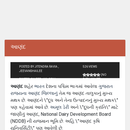
આણંદ
POSTED BY JITENDRA RAVIA ,
526 VIEWS
JEEVANSHAILEE
(NO
POSTED ON FEB - 16 - 2014
RATINGS YET)
આણંદ
શહેર
ભારત
દેશના પશ્ચિમ ભાગમાં આવેલા
ગુજરાત
રાજ્યના
આણંદ જિલ્લાનું
તેમ જ આણંદ તાલુકાનું મુખ્ય
મથક છે. આણંદને \”દૂધ અને તેના ઉત્પાદનનું મુખ્ય મથક\”
પણ કહેવામાં આવે છે.
અમૂલ ડેરી
અને \”દૂધની ક્રાંતિ\” માટે
જાણીતું આણંદ, National Dairy Development Board
(NDDB) ની યજમાન ભૂમિ છે. અહિ \”આણંદ કૃષિ
યુનિવર્સિટી\” પણ આવેલી છે.