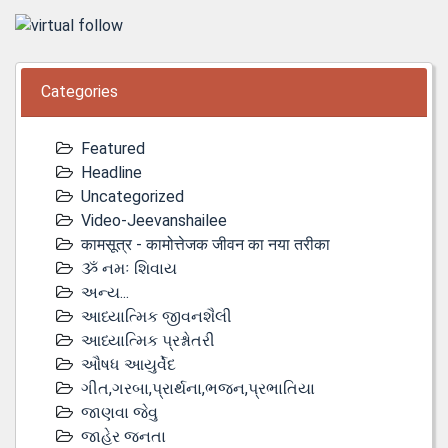
Categories
Featured
Headline
Uncategorized
Video-Jeevanshailee
कामसूत्र - कामोत्तेजक जीवन का नया तरीका
ૐ નમઃ શિવાય
અન્ય...
આધ્યાત્મિક જીવનશૈલી
આધ્યાત્મિક પ્રશ્નોતરી
ઔષધ આયુર્વેદ
ગીત,ગરબા,પ્રાર્થના,ભજન,પ્રભાતિયા
જાણવા જેવુ
જાહેર જનતા