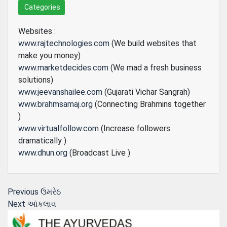
Categories
Websites :
www.rajtechnologies.com
(We build websites that
make you money)
www.marketdecides.com
(We mad a fresh business
solutions)
www.jeevanshailee.com
(Gujarati Vichar Sangrah)
www.brahmsamaj.org
(Connecting Brahmins together
)
www.virtualfollow.com
(Increase followers
dramatically )
www.dhun.org
(Broadcast Live )
Post
Previous
Previous
ઉમરેઠ
Next
post:
Next
આંકલાવ
navigation
post: