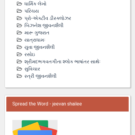
ધાર્મિક લેખો
પરિચય
પ્રો-એક્ટીવ ડીસ્‍ક્લોઝર
બિઝનેશ જીવનશૈલી
મારૂ ગુજરાત
યાત્રાધામઃ
યુવા જીવનશૈલી
રસોઇ
શ્રીમદભગવતગીતા શ્લોક ભાષાંતર સાથેઃ
સુવિચાર
સ્ત્રી જીવનશૈલી
Spread the Word - jeevan shailee