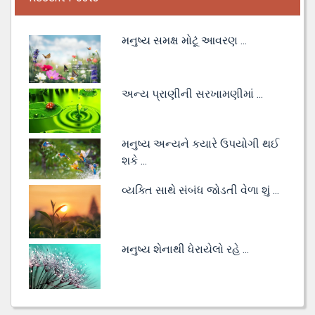
મનુષ્ય સમક્ષ મોટૂં આવરણ ...
અન્ય પ્રાણીની સરખામણીમાં ...
મનુષ્ય અન્યને કયારે ઉપયોગી થઈ
શકે ...
વ્યક્તિ સાથે સંબંધ જોડતી વેળા શું ...
મનુષ્ય શેનાથી ધેરાયેલો રહે ...