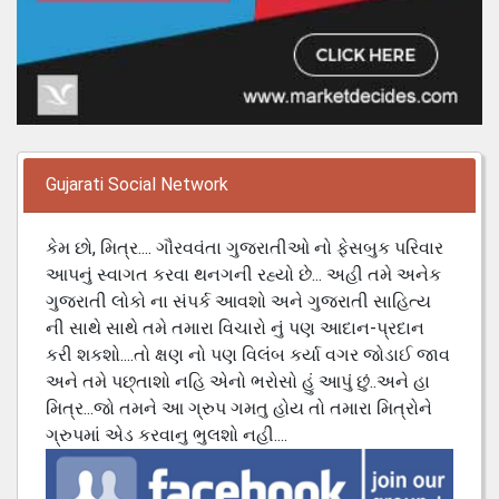
Gujarati Social Network
કેમ છો, મિત્ર.... ગૌરવવંતા ગુજરાતીઓ નો ફેસબુક પરિવાર
આપનું સ્વાગત કરવા થનગની રહ્યો છે... અહી તમે અનેક
ગુજરાતી લોકો ના સંપર્ક આવશો અને ગુજરાતી સાહિત્ય
ની સાથે સાથે તમે તમારા વિચારો નું પણ આદાન-પ્રદાન
કરી શકશો....તો ક્ષણ નો પણ વિલંબ કર્યા વગર જોડાઈ જાવ
અને તમે પછ્તાશો નહિ એનો ભરોસો હું આપું છું..અને હા
મિત્ર...જો તમને આ ગ્રુપ ગમતુ હોય તો તમારા મિત્રોને
ગ્રુપમાં એડ કરવાનુ ભુલશો નહી....