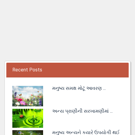
Recent Posts
મનુષ્ય સમક્ષ મોટૂં આવરણ ...
અન્ય પ્રાણીની સરખામણીમાં ...
મનુષ્ય અન્યને કયારે ઉપયોગી થઈ