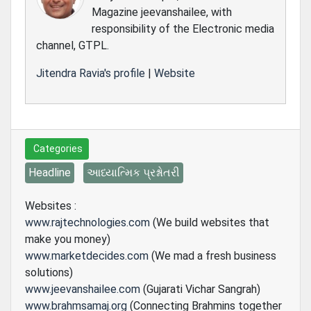
Magazine jeevanshailee, with
responsibility of the Electronic media
channel, GTPL.
Jitendra Ravia's profile
|
Website
Categories
Headline
આધ્યાત્મિક પ્રશ્નોતરી
Websites :
www.rajtechnologies.com
(We build websites that
make you money)
www.marketdecides.com
(We mad a fresh business
solutions)
www.jeevanshailee.com
(Gujarati Vichar Sangrah)
www.brahmsamaj.org
(Connecting Brahmins together