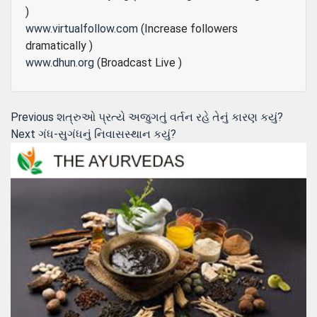
)
www.virtualfollow.com
(Increase followers
dramatically )
www.dhun.org
(Broadcast Live )
Post
Previous
Previous
શત્રુઓ પ્રત્યે અજુગતું વર્તન રહે તેનું કારણ કયું?
Next
post:
Next
ગંધ-સુગંધનું નિવાસસ્થાન કયું?
navigation
post: