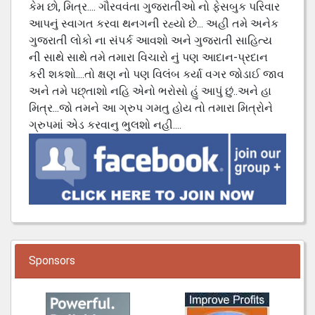
કેમ છો, મિત્ર.... ગૌરવવંતા ગુજરાતીઓ નો ફેસબુક પરિવાર
આપનું સ્વાગત કરવા થનગની રહ્યો છે... અહી તમે અનેક
ગુજરાતી લોકો ના સંપર્ક આવશો અને ગુજરાતી સાહિત્ય
ની સાથે સાથે તમે તમારા વિચારો નું પણ આદાન-પ્રદાન
કરી શકશો....તો ક્ષણ નો પણ વિલંબ કર્યા વગર જોડાઈ જાવ
અને તમે પછ્તાશો નહિ એનો ભરોસો હું આપું છું..અને હા
મિત્ર...જો તમને આ ગ્રુપ ગમતુ હોય તો તમારા મિત્રોને
ગ્રુપમાં એડ કરવાનુ ભુલશો નહી....
Sponsors