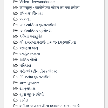
Video-Jeevanshailee
कामसूत्र - कामोत्तेजक जीवन का नया तरीका
ૐ નમઃ શિવાય
અન્ય...
આધ્યાત્મિક જીવનશૈલી
આધ્યાત્મિક પ્રશ્નોતરી
ઔષધ આયુર્વેદ
ગીત,ગરબા,પ્રાર્થના,ભજન,પ્રભાતિયા
જાણવા જેવુ
જાહેર જનતા
ધાર્મિક લેખો
પરિચય
પ્રો-એક્ટીવ ડીસ્‍ક્લોઝર
બિઝનેશ જીવનશૈલી
મારૂ ગુજરાત
યાત્રાધામઃ
યુવા જીવનશૈલી
રસોઇ
શ્રીમદભગવતગીતા શ્લોક ભાષાંતર સાથેઃ