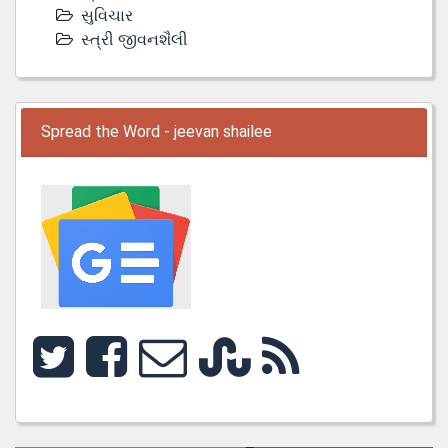
સુવિચાર
સ્ત્રી જીવનશૈલી
Spread the Word - jeevan shailee