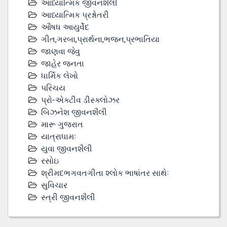
આધ્યાત્મિક જીવનશૈલી
આધ્યાત્મિક પ્રશ્નોતરી
ઔષધ આયુર્વેદ
ગીત,ગરબા,પ્રાર્થના,ભજન,પ્રભાતિયા
જાણવા જેવુ
જાહેર જનતા
ધાર્મિક લેખો
પરિચય
પ્રો-એક્ટીવ ડીસ્‍ક્લોઝર
બિઝનેશ જીવનશૈલી
મારૂ ગુજરાત
યાત્રાધામઃ
યુવા જીવનશૈલી
રસોઇ
શ્રીમદભગવતગીતા શ્લોક ભાષાંતર સાથેઃ
સુવિચાર
સ્ત્રી જીવનશૈલી