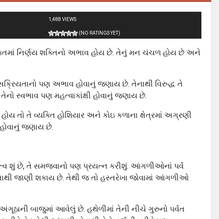
1,488 VIEWS
(NO RATINGS YET)
તિમાં નિર્ણય શક્તિનો અભાવ હોય છે. તેનું મન ચંચળ હોય છે અને
ં સક્રિયતાનો પણ અભાવ હોવાનું જણાય છે. તેનાથી વિરુદ્ધ તે
તેનો સ્વભાવ પણ મહત્વાકાંક્ષી હોવાનું જણાય છે.
 તો તે વ્યક્તિ હોશિયાર અને કોઇ કળાના ક્ષેત્રમાં અગ્રણી
 હોવાનું જણાય છે.
ં છે, તે સમજવાનો પણ પ્રયત્ન કરીશું. આંગળીઓનાં પર્વ
તાથી જાણી શકાય છે. તેથી જ તો હસ્તરેખા જોવામાં આંગળીઓ
ૂઠાની બાજુમાં આવેલું છે. હથેળીમાં તેની નીચે ગુરુનો પર્વત