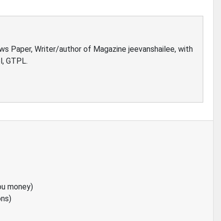
ews Paper, Writer/author of Magazine jeevanshailee, with
l, GTPL.
ou money)
ons)