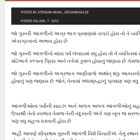
POSTED BY JITENDRA RAVIA , JEEVANSHAILEE
POSTED ON JAN - 7 - 2012
જો ગુરુની આંગળીનો અગ્ર ભાગ પ્રમાણમાં ચપટો હોય તો તે વ્યક્
એકાગ્રતાનો અભાવ હોય છે.
જો ગુરુની આંગળીનો મધ્ય પર્વ લંબાઇમાં વધુ હોય તો તે વ્યક્તિમા
મોટેભાગે કલ્પના પ્રિય અને તર્કમાં કુશળ હોવાનું જણાય છે. તેમજ 
જો ગુરુની આંગળીનો અગ્રભાગ અણીવાળો અથૉત્ શંકુ આકારનો હોય
હોવાનું પણ જણાય છે. જોકે, તેનામાં અંધશ્રદ્ધાનું પ્રમાણ પણ વધુ
આંગળીઓનાં પર્વોની સાઇઝ અને અલગ અલગ આંગળીઓનું મહત્વ શુ
ઉપરથી તેનો સ્વભાવ તેમજ તેની તંદુરસ્તી અંગે પણ ખૂબ જ સરળ
પણ વધુ મહત્વ ધરાવતી હોય છે.
અહીં આપણે સૌપ્રથમ ગુરુની આંગળી વિશે વિચારીએ. તેનું સ્થાન અંગ