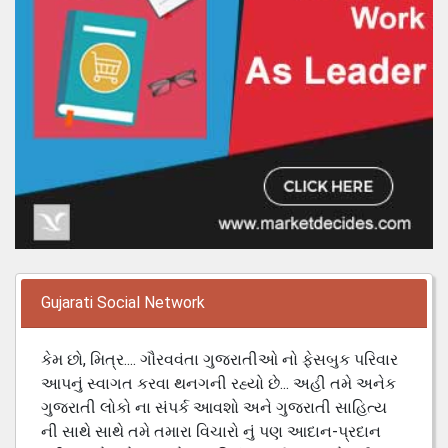
Gujarati Social Network
કેમ છો, મિત્ર.... ગૌરવવંતા ગુજરાતીઓ નો ફેસબુક પરિવાર
આપનું સ્વાગત કરવા થનગની રહ્યો છે... અહી તમે અનેક
ગુજરાતી લોકો ના સંપર્ક આવશો અને ગુજરાતી સાહિત્ય
ની સાથે સાથે તમે તમારા વિચારો નું પણ આદાન-પ્રદાન