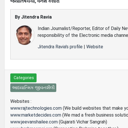
જ્યોતિષચર્ચા, વનેશ કંસારા
By
Jitendra Ravia
Indian Journalist/Reporter, Editor of Daily N
responsibility of the Electronic media channe
Jitendra Ravia's profile
|
Website
Categories
આધ્યાત્મિક જીવનશૈલી
Websites :
www.rajtechnologies.com
(We build websites that make y
www.marketdecides.com
(We mad a fresh business soluti
www.jeevanshailee.com
(Gujarati Vichar Sangrah)