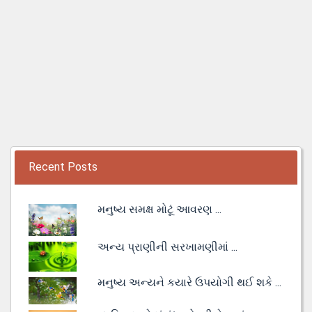
Recent Posts
મનુષ્ય સમક્ષ મોટૂં આવરણ ...
અન્ય પ્રાણીની સરખામણીમાં ...
મનુષ્ય અન્યને કયારે ઉપયોગી થઈ શકે ...