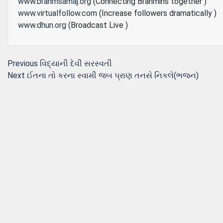
www.brahmsamaj.org
(Connecting Brahmins together )
www.virtualfollow.com
(Increase followers dramatically )
www.dhun.org
(Broadcast Live )
Post
Previous
Previous
વિદ્યાની દેવી સરસ્‍વતી
Next
post:
Next
ઈતના તો કરના સ્વામી જબ પ્રાણ તનસે નિકલે(ભજન)
navigation
post: