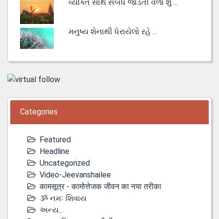
વ્યક્તિ સાથે સંબંધ જોડતી વેળા શું ...
મનુષ્ય શેનાથી ધેરાયેલો રહે ...
Categories
Featured
Headline
Uncategorized
Video-Jeevanshailee
कामसूत्र - कामोत्तेजक जीवन का नया तरीका
ૐ નમઃ શિવાય
અન્ય...