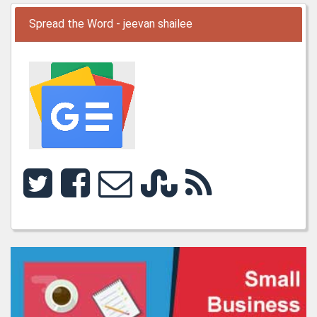
Spread the Word - jeevan shailee