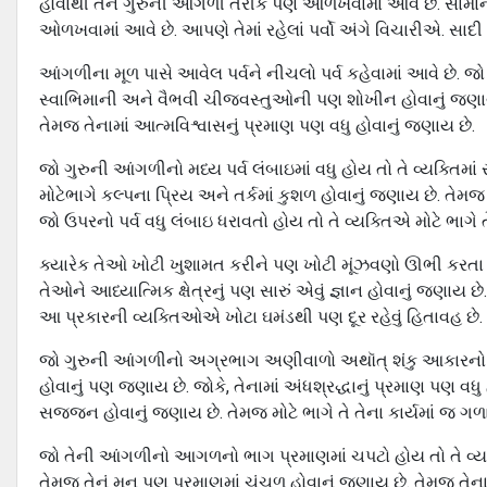
હોવાથી તેને ગુરુની આંગળી તરીકે પણ ઓળખવામાં આવે છે. સામાન્
ઓળખવામાં આવે છે. આપણે તેમાં રહેલાં પર્વો અંગે વિચારીએ. સાદી 
આંગળીના મૂળ પાસે આવેલ પર્વને નીચલો પર્વ કહેવામાં આવે છે. જો ત
સ્વાભિમાની અને વૈભવી ચીજવસ્તુઓની પણ શોખીન હોવાનું જણાય છે.
તેમજ તેનામાં આત્મવિશ્વાસનું પ્રમાણ પણ વધુ હોવાનું જણાય છે.
જો ગુરુની આંગળીનો મધ્ય પર્વ લંબાઇમાં વધુ હોય તો તે વ્યક્તિમા
મોટેભાગે કલ્પના પ્રિય અને તર્કમાં કુશળ હોવાનું જણાય છે. તેમજ 
જો ઉપરનો પર્વ વધુ લંબાઇ ધરાવતો હોય તો તે વ્યક્તિએ મોટે ભાગે ત
ક્યારેક તેઓ ખોટી ખુશામત કરીને પણ ખોટી મૂંઝવણો ઊભી કરતા 
તેઓને આધ્યાત્મિક ક્ષેત્રનું પણ સારું એવું જ્ઞાન હોવાનું જણાય છે
આ પ્રકારની વ્યક્તિઓએ ખોટા ઘમંડથી પણ દૂર રહેવું હિતાવહ છે.
જો ગુરુની આંગળીનો અગ્રભાગ અણીવાળો અથૉત્ શંકુ આકારનો હોય
હોવાનું પણ જણાય છે. જોકે, તેનામાં અંધશ્રદ્ધાનું પ્રમાણ પણ વધ
સજ્જન હોવાનું જણાય છે. તેમજ મોટે ભાગે તે તેના કાર્યમાં જ ગળ
જો તેની આંગળીનો આગળનો ભાગ પ્રમાણમાં ચપટો હોય તો તે વ્યક
તેમજ તેનું મન પણ પ્રમાણમાં ચંચળ હોવાનું જણાય છે. તેમજ તે