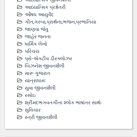
આધ્યાત્મિક પ્રશ્નોતરી
ઔષધ આયુર્વેદ
ગીત,ગરબા,પ્રાર્થના,ભજન,પ્રભાતિયા
જાણવા જેવુ
જાહેર જનતા
ધાર્મિક લેખો
પરિચય
પ્રો-એક્ટીવ ડીસ્‍ક્લોઝર
બિઝનેશ જીવનશૈલી
મારૂ ગુજરાત
યાત્રાધામઃ
યુવા જીવનશૈલી
રસોઇ
શ્રીમદભગવતગીતા શ્લોક ભાષાંતર સાથેઃ
સુવિચાર
સ્ત્રી જીવનશૈલી