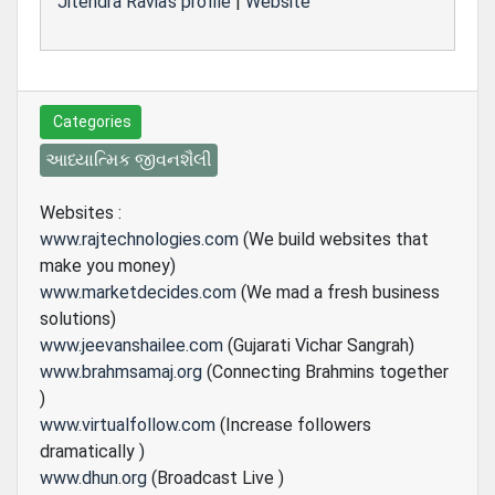
Jitendra Ravia's profile
|
Website
Categories
આધ્યાત્મિક જીવનશૈલી
Websites :
www.rajtechnologies.com
(We build websites that
make you money)
www.marketdecides.com
(We mad a fresh business
solutions)
www.jeevanshailee.com
(Gujarati Vichar Sangrah)
www.brahmsamaj.org
(Connecting Brahmins together
)
www.virtualfollow.com
(Increase followers
dramatically )
www.dhun.org
(Broadcast Live )