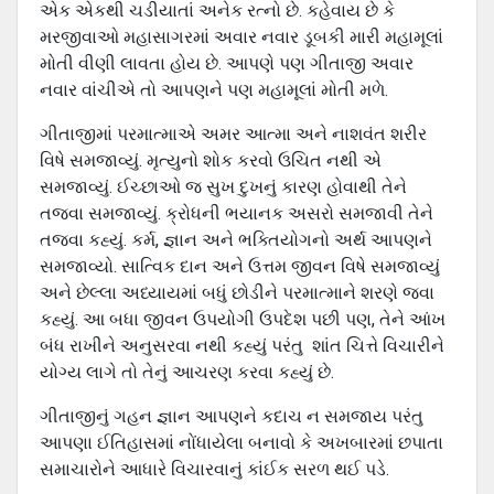
એક એકથી ચડીયાતાં અનેક રત્નો છે. કહેવાય છે કે
મરજીવાઓ મહાસાગરમાં અવાર નવાર ડૂબકી મારી મહામૂલાં
મોતી વીણી લાવતા હોય છે. આપણે પણ ગીતાજી અવાર
નવાર વાંચીએ તો આપણને પણ મહામૂલાં મોતી મળે.
ગીતાજીમાં પરમાત્માએ અમર આત્મા અને નાશવંત શરીર
વિષે સમજાવ્યું. મૃત્યુનો શોક કરવો ઉચિત નથી એ
સમજાવ્યું. ઈચ્છાઓ જ સુખ દુખનું કારણ હોવાથી તેને
તજવા સમજાવ્યું. ક્રોધની ભયાનક અસરો સમજાવી તેને
તજવા કહ્યું. કર્મ, જ્ઞાન અને ભક્તિયોગનો અર્થ આપણને
સમજાવ્યો. સાત્વિક દાન અને ઉત્તમ જીવન વિષે સમજાવ્યું
અને છેલ્લા અધ્યાયમાં બધું છોડીને પરમાત્માને શરણે જવા
કહ્યું. આ બધા જીવન ઉપયોગી ઉપદેશ પછી પણ, તેને આંખ
બંધ રાખીને અનુસરવા નથી કહ્યું પરંતુ શાંત ચિત્તે વિચારીને
યોગ્ય લાગે તો તેનું આચરણ કરવા કહ્યું છે.
ગીતાજીનું ગહન જ્ઞાન આપણને કદાચ ન સમજાય પરંતુ
આપણા ઈતિહાસમાં નોંધાયેલા બનાવો કે અખબારમાં છપાતા
સમાચારોને આધારે વિચારવાનું કાંઈક સરળ થઈ પડે.