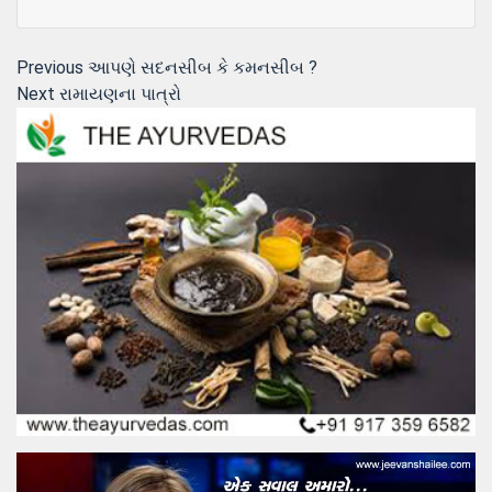
Post
Previous
Previous
આપણે સદનસીબ કે કમનસીબ ?
Next
post:
Next
રામાયણના પાત્રો
navigation
post: