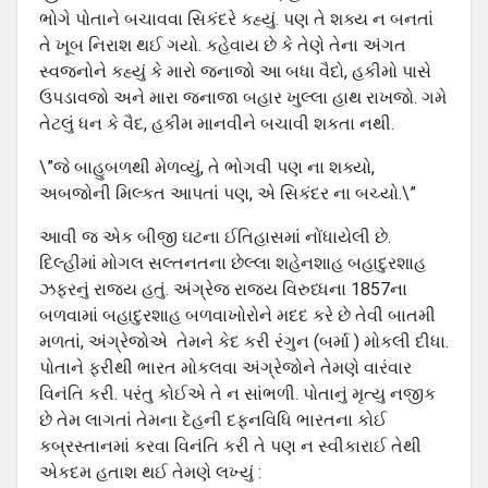
ભોગે પોતાને બચાવવા સિકંદરે કહ્યું. પણ તે શક્ય ન બનતાં
તે ખૂબ નિરાશ થઈ ગયો. કહેવાય છે કે તેણે તેના અંગત
સ્વજનોને કહ્યું કે મારો જનાજો આ બધા વૈદો, હકીમો પાસે
ઉપડાવજો અને મારા જનાજા બહાર ખુલ્લા હાથ રાખજો. ગમે
તેટલું ધન કે વૈદ, હકીમ માનવીને બચાવી શકતા નથી.
\”જે બાહુબળથી મેળવ્યું, તે ભોગવી પણ ના શક્યો,
અબજોની મિલ્કત આપતાં પણ, એ સિકંદર ના બચ્યો.\”
આવી જ એક બીજી ઘટના ઈતિહાસમાં નોંધાયેલી છે.
દિલ્હીમાં મોગલ સલ્તનતના છેલ્લા શહેનશાહ બહાદુરશાહ
ઝફરનું રાજ્ય હતું. અંગ્રેજ રાજ્ય વિરુધ્ધના 1857ના
બળવામાં બહાદુરશાહ બળવાખોરોને મદદ કરે છે તેવી બાતમી
મળતાં, અંગ્રેજોએ તેમને કેદ કરી રંગુન (બર્મા ) મોકલી દીધા.
પોતાને ફરીથી ભારત મોકલવા અંગ્રેજોને તેમણે વારંવાર
વિનંતિ કરી. પરંતુ કોઈએ તે ન સાંભળી. પોતાનું મૃત્યુ નજીક
છે તેમ લાગતાં તેમના દેહની દફનવિધિ ભારતના કોઈ
કબ્રસ્તાનમાં કરવા વિનંતિ કરી તે પણ ન સ્વીકારાઈ તેથી
એકદમ હતાશ થઈ તેમણે લખ્યું :