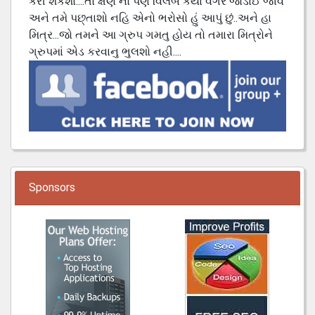
કરી શકશો....તો ક્ષણ નો પણ વિલંબ કર્યા વગર જોડાઈ જાવ
અને તમે પછ્તાશો નહિ એનો ભરોસો હું આપું છું..અને હા
મિત્ર...જો તમને આ ગ્રુપ ગમતુ હોય તો તમારા મિત્રોને
ગ્રુપમાં એડ કરવાનુ ભુલશો નહી....
Sponsors