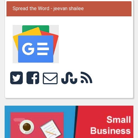
Spread the Word - jeevan shailee