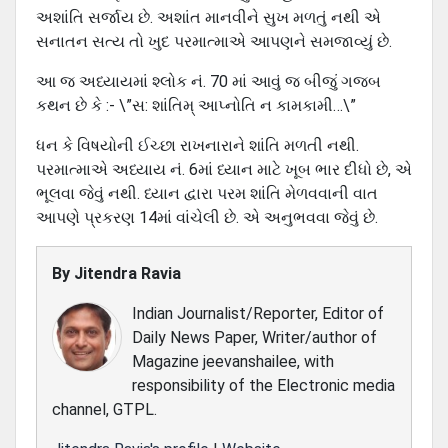
અશાંતિ સર્જાય છે. અશાંત માનવીને સુખ મળતું નથી એ
સનાતન સત્ય તો ખુદ પરમાત્માએ આપણને સમજાવ્યું છે.
આ જ અધ્યાયમાં શ્લોક નં. 70 માં આવું જ બીજું ગજબ
કથન છે કે :- \”સ: શાંતિમ્ આપ્નોતિ ન કામકામી…\”
ધન કે વિષયોની ઈચ્છા રાખનારાને શાંતિ મળતી નથી.
પરમાત્માએ અધ્યાય નં. 6માં ધ્યાન માટે ખૂબ ભાર દીધો છે, એ
ભૂલવા જેવું નથી. ધ્યાન દ્વારા પરમ શાંતિ મેળવવાની વાત
આપણે પ્રકરણ 14માં વાંચેલી છે. એ અનુભવવા જેવું છે.
By
Jitendra Ravia
Indian Journalist/Reporter, Editor of
Daily News Paper, Writer/author of
Magazine jeevanshailee, with
responsibility of the Electronic media
channel, GTPL.