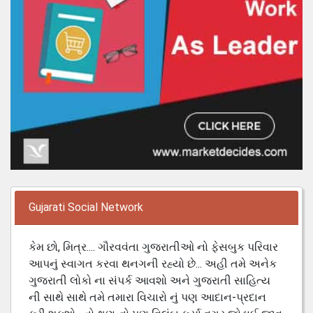
Gujarati Social Network
કેમ છો, મિત્ર.... ગૌરવવંતા ગુજરાતીઓ નો ફેસબુક પરિવાર
આપનું સ્વાગત કરવા થનગની રહ્યો છે... અહી તમે અનેક
ગુજરાતી લોકો ના સંપર્ક આવશો અને ગુજરાતી સાહિત્ય
ની સાથે સાથે તમે તમારા વિચારો નું પણ આદાન-પ્રદાન