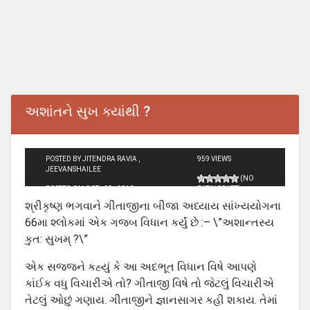
અશાંતને સુખ ક્યાંથી ?
POSTED BY JITENDRA RAVIA ,
959 VIEWS
JEEVANSHAILEE
(NO
POSTED ON OCT - 25 - 2010
RATINGS YET)
શ્રીકૃષ્ણ ભગવાને ગીતાજીના બીજા અધ્યાય સાંખ્યયોગના
66મા શ્લોકમાં એક ગજબ વિધાન કર્યું છે :– \”અશાન્તસ્ય
કુત: સુખમ્ ?\”
એક સજ્જને કહ્યું કે આ અદભૂત વિધાન વિષે આપણે
કાંઈક વધુ વિચારીએ તો? ગીતાજી વિષે તો જેટલું વિચારીએ
તેટલું ઓછું ગણાય. ગીતાજીને જ્ઞાનસાગર કહી શકાય. તેમાં