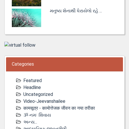
મનુષ્ય શેનાથી ધેરાયેલો રહે ...
Categories
Featured
Headline
Uncategorized
Video-Jeevanshailee
कामसूत्र - कामोत्तेजक जीवन का नया तरीका
ૐ નમઃ શિવાય
અન્ય...
આધ્યાત્મિક જીવનશૈલી