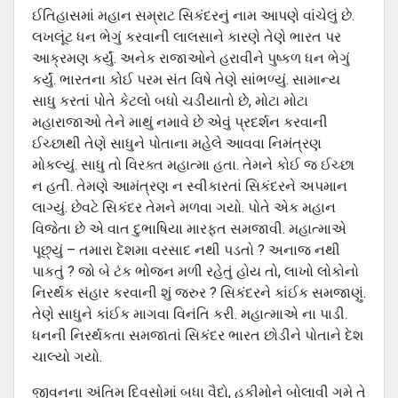
ઈતિહાસમાં મહાન સમ્રાટ સિકંદરનું નામ આપણે વાંચેલું છે.
લખલૂંટ ધન ભેગું કરવાની લાલસાને કારણે તેણે ભારત પર
આક્રમણ કર્યું. અનેક રાજાઓને હરાવીને પુષ્કળ ધન ભેગું
કર્યું. ભારતના કોઈ પરમ સંત વિષે તેણે સાંભળ્યું. સામાન્ય
સાધુ કરતાં પોતે કેટલો બધો ચડીયાતો છે, મોટા મોટા
મહારાજાઓ તેને માથું નમાવે છે એવું પ્રદર્શન કરવાની
ઈચ્છાથી તેણે સાધુને પોતાના મહેલે આવવા નિમંત્રણ
મોકલ્યું. સાધુ તો વિરક્ત મહાત્મા હતા. તેમને કોઈ જ ઈચ્છા
ન હતી. તેમણે આમંત્રણ ન સ્વીકારતાં સિકંદરને અપમાન
લાગ્યું. છેવટે સિકંદર તેમને મળવા ગયો. પોતે એક મહાન
વિજેતા છે એ વાત દુભાષિયા મારફત સમજાવી. મહાત્માએ
પૂછ્યું – તમારા દેશમા વરસાદ નથી પડતો ? અનાજ નથી
પાકતું ? જો બે ટંક ભોજન મળી રહેતું હોય તો, લાખો લોકોનો
નિરર્થક સંહાર કરવાની શું જરુર ? સિકંદરને કાંઈક સમજાણું.
તેણે સાધુને કાંઈક માગવા વિનંતિ કરી. મહાત્માએ ના પાડી.
ધનની નિરર્થકતા સમજાતાં સિકંદર ભારત છોડીને પોતાને દેશ
ચાલ્યો ગયો.
જીવનના અંતિમ દિવસોમાં બધા વૈદો, હકીમોને બોલાવી ગમે તે