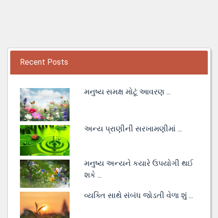
Recent Posts
મનુષ્ય સમક્ષ મોટૂં આવરણ ...
અન્ય પ્રાણીની સરખામણીમાં ...
મનુષ્ય અન્યને કયારે ઉપયોગી થઈ
શકે ...
વ્યક્તિ સાથે સંબંધ જોડતી વેળા શું ...