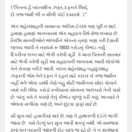
\”કિતના હૈ બદનશીબ ઝફર, દફનકે લિયે,
દો ગજ જમીં ભી ન મીલી કોઈ દયારમેં…\”
એક શહેનશાહની સામાન્ય અતિમ ઈચ્છા પણ પૂરી ન થઈ.
હમણા હમણાં અખબારમાં એક મહાઠગ વિષે રોજ લખાય છે.
નિર્દોષ માનવીઓને ભોળવીને એકના ત્રણ ગણા કરી દેવાની
લાલચ આપી તે નરાધમે રુ.1800 કરોડનું કૌભાંડ કર્યું.
દિકરીના લગ્ન માટે ભેગી કરેલી મૂડી કે માતા પિતાની સારવાર
માટે ભેગી કરેલી મૂડી આ મહાઠગની લાલચમાં આવી લોકોએ
તેને રોકાણ તરીકે આપી. કદાચ શહેનશાહ બહાદુરશાહ
ઝફરની જેમ તેને દફન કે દહન માટે કદાચ બે ગજ જમીન
નહીં મળે એવા ડરથી તેણે બહુ મોટી જમીનના સોદા પોતાને
નામે કરી લીધા. કરોડો રુપીયાના સોનાના અલંકારો તેની પાસે
છે. પરંતુ ગમે તે કારણે તેનું કૌભાંડ ખુલ્લું પડી ગયું. અત્યારે તે
જેલના સળીયા ગણે છે, અને છૂટવા ફાંફાં મારે છે.
સૌ સુખ માટે હવાતીયાં મારે છે, પણ તે હાથતાળી દઈને ભાગી
જાય છે. ગમે તેટલું ધન સુખ આપી શકતું નથી. એ સમજવા
છતાં ધન તરફની આંધળી દોટ ચાલુ જ રહે છે. તે ન સંતોષાતાં