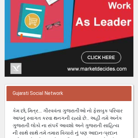
Gujarati Social Network
કેમ છો, મિત્ર.... ગૌરવવંતા ગુજરાતીઓ નો ફેસબુક પરિવાર
આપનું સ્વાગત કરવા થનગની રહ્યો છે... અહી તમે અનેક
ગુજરાતી લોકો ના સંપર્ક આવશો અને ગુજરાતી સાહિત્ય
ની સાથે સાથે તમે તમારા વિચારો નું પણ આદાન-પ્રદાન