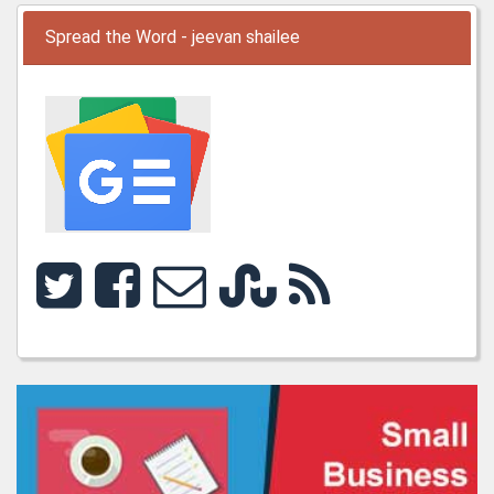
Spread the Word - jeevan shailee