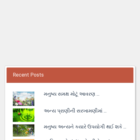
Recent Posts
મનુષ્ય સમક્ષ મોટૂં આવરણ ...
અન્ય પ્રાણીની સરખામણીમાં ...
મનુષ્ય અન્યને કયારે ઉપયોગી થઈ શકે ...