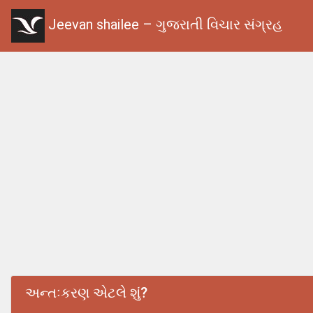
Jeevan shailee – ગુજરાતી વિચાર સંગ્રહ
અન્તઃકરણ એટલે શું?