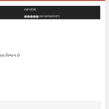
468 VIEWS
(NO RATINGS YET)
વા વિભાગ છે