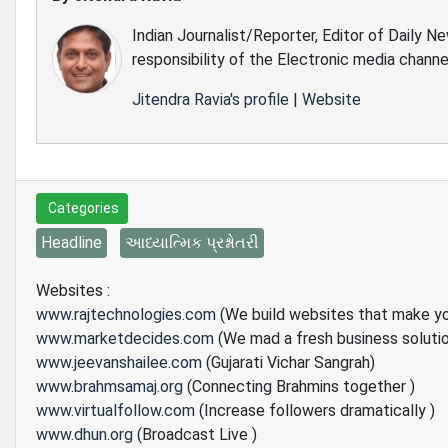
Indian Journalist/Reporter, Editor of Daily N
responsibility of the Electronic media channe
Jitendra Ravia's profile
|
Website
Categories
Headline
આધ્યાત્મિક પ્રશ્નોતરી
Websites :
www.rajtechnologies.com
(We build websites that make y
www.marketdecides.com
(We mad a fresh business soluti
www.jeevanshailee.com
(Gujarati Vichar Sangrah)
www.brahmsamaj.org
(Connecting Brahmins together )
www.virtualfollow.com
(Increase followers dramatically )
www.dhun.org
(Broadcast Live )