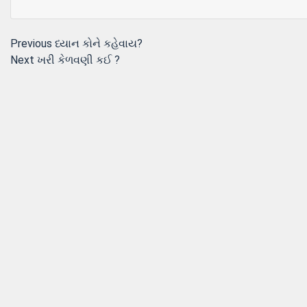
Post
Previous
Previous
ધ્યાન કોને કહેવાય?
Next
post:
Next
ખરી કેળવણી કઈ ?
navigation
post: