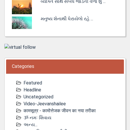
વ્યક્તિ સાથે સંબંધ જોડતી વેળા શું ...
મનુષ્ય શેનાથી ધેરાયેલો રહે ...
Categories
Featured
Headline
Uncategorized
Video-Jeevanshailee
कामसूत्र - कामोत्तेजक जीवन का नया तरीका
ૐ નમઃ શિવાય
અન્ય...