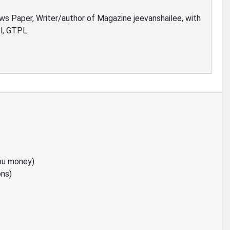
ews Paper, Writer/author of Magazine jeevanshailee, with
l, GTPL.
ou money)
ons)