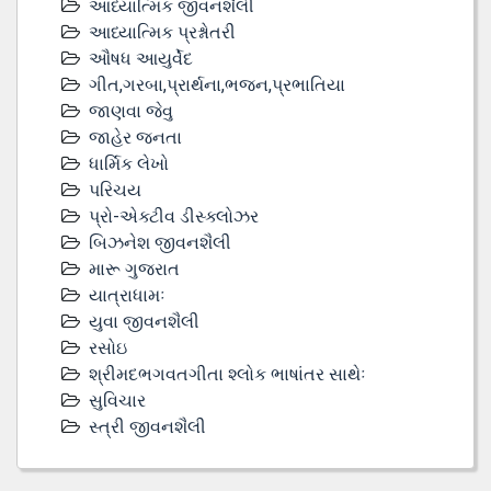
આધ્યાત્મિક જીવનશૈલી
આધ્યાત્મિક પ્રશ્નોતરી
ઔષધ આયુર્વેદ
ગીત,ગરબા,પ્રાર્થના,ભજન,પ્રભાતિયા
જાણવા જેવુ
જાહેર જનતા
ધાર્મિક લેખો
પરિચય
પ્રો-એક્ટીવ ડીસ્‍ક્લોઝર
બિઝનેશ જીવનશૈલી
મારૂ ગુજરાત
યાત્રાધામઃ
યુવા જીવનશૈલી
રસોઇ
શ્રીમદભગવતગીતા શ્લોક ભાષાંતર સાથેઃ
સુવિચાર
સ્ત્રી જીવનશૈલી