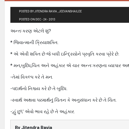
POSTED BY JITENDRA RAVIA , JEEVANSHAILEE
POSTED ON DEC - 24 - 2013
અન્તઃકરણ એટલે શું?
* જિવાત્માની ક્રિયાશક્તિ.
* એ એવી શક્તિ છે જે બધી ઇન્દ્રિયોને પ્રવૃતિ કરવા પ્રેરે છે.
* મન,બુધ્ધિ,ચિત અને અહંકાર એ ચાર અન્તઃકરણના વ્યાપાર અથ
-તેમાં વિકલ્પ કરે તે મન.
-પદાર્થનો નિશ્ચય કરે છે તે બુધ્ધિ.
-સ્વાર્થ અથવા પરમાર્થનું ચિંતન કે અનુસંધાન કરે છે તે ચિત.
-;હું છુ\’ એવો ભાવ રહે છે તે અહંકાર.
By
Jitendra Ravia