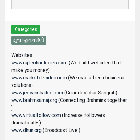
Categories
યુવા જીવનશૈલી
Websites :
www.rajtechnologies.com
(We build websites that
make you money)
www.marketdecides.com
(We mad a fresh business
solutions)
www.jeevanshailee.com
(Gujarati Vichar Sangrah)
www.brahmsamaj.org
(Connecting Brahmins together
)
www.virtualfollow.com
(Increase followers
dramatically )
www.dhun.org
(Broadcast Live )