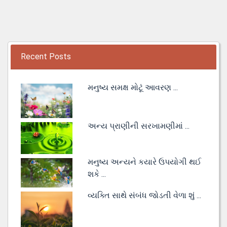
Recent Posts
મનુષ્ય સમક્ષ મોટૂં આવરણ ...
અન્ય પ્રાણીની સરખામણીમાં ...
મનુષ્ય અન્યને કયારે ઉપયોગી થઈ
શકે ...
વ્યક્તિ સાથે સંબંધ જોડતી વેળા શું ...