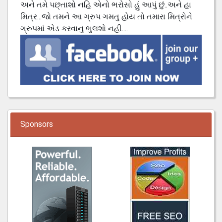
અને તમે પછ્તાશો નહિ એનો ભરોસો હું આપું છું..અને હા
મિત્ર...જો તમને આ ગ્રુપ ગમતુ હોય તો તમારા મિત્રોને
ગ્રુપમાં એડ કરવાનુ ભુલશો નહી....
Sponsors