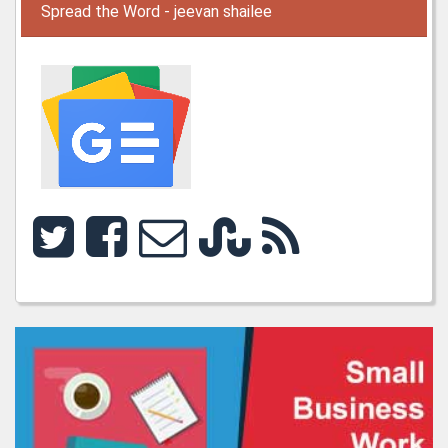
Spread the Word - jeevan shailee