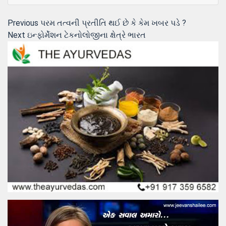
Post
Previous
Previous
પરમ તત્વની પ્રતીતિ થઈ છે કે કેમ ખબર પડે ?
Next
post:
Next
ઇન્‍ફોર્મેશન ટેકનોલોજીના ક્ષેત્રે ભારત
navigation
post: