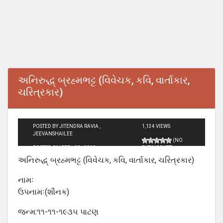
અનિરુદ્ધ્ બ્રહ્મભટ્ટ (વિવેચક, કવિ, વાર્તાકાર,
ચરિત્રકાર)
POSTED BY JITENDRA RAVIA ,
1,134 VIEWS
JEEVANSHAILEE
(NO
POSTED ON FEB - 20 - 2012
RATINGS YET)
અનિરુદ્ધ્ બ્રહ્મભટ્ટ (વિવેચક, કવિ, વાર્તાકાર, ચરિત્રકાર)
નામઃ
ઉપનામઃ(શૌનક)
જન્મ:૧૧-૧૧-૧૯૩૫ પાટણ