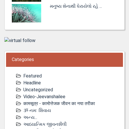
મનુષ્ય શેનાથી ધેરાયેલો રહે ...
Categories
Featured
Headline
Uncategorized
Video-Jeevanshailee
कामसूत्र - कामोत्तेजक जीवन का नया तरीका
ૐ નમઃ શિવાય
અન્ય...
આધ્યાત્મિક જીવનશૈલી