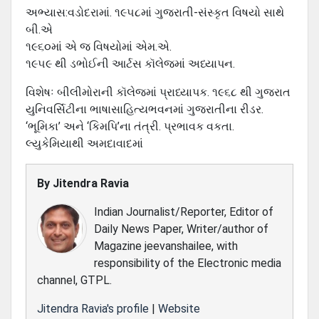
અભ્યાસ:વડોદરામાં. ૧૯૫૮માં ગુજરાતી-સંસ્કૃત વિષયો સાથે
બી.એ
૧૯૬૦માં એ જ વિષયોમાં એમ.એ.
૧૯૫૯ થી ડભોઈની આર્ટસ કૉલેજમાં અધ્યાપન.
વિશેષઃ બીલીમોરાની કૉલેજમાં પ્રાધ્યાપક. ૧૯૬૮ થી ગુજરાત
યુનિવર્સિટીના ભાષાસાહિત્યભવનમાં ગુજરાતીના રીડર.
‘ભૂમિકા’ અને ‘કિમપિ’ના તંત્રી. પ્રભાવક વકતા.
લ્યુકેમિયાથી અમદાવાદમાં
By
Jitendra Ravia
Indian Journalist/Reporter, Editor of
Daily News Paper, Writer/author of
Magazine jeevanshailee, with
responsibility of the Electronic media
channel, GTPL.
Jitendra Ravia's profile
|
Website