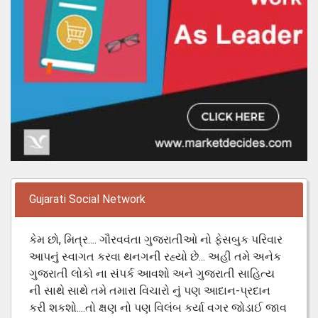
Gujarati Social Network
કેમ છો, મિત્ર.... ગૌરવવંતા ગુજરાતીઓ નો ફેસબુક પરિવાર
આપનું સ્વાગત કરવા થનગની રહ્યો છે... અહી તમે અનેક
ગુજરાતી લોકો ના સંપર્ક આવશો અને ગુજરાતી સાહિત્ય
ની સાથે સાથે તમે તમારા વિચારો નું પણ આદાન-પ્રદાન
કરી શકશો....તો ક્ષણ નો પણ વિલંબ કર્યા વગર જોડાઈ જાવ