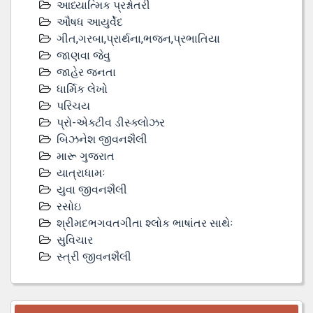
આધ્યાત્મિક પ્રશ્નોતરી
ઔષધ આયુર્વેદ
ગીત,ગરબા,પ્રાર્થના,ભજન,પ્રભાતિયા
જાણવા જેવુ
જાહેર જનતા
ધાર્મિક લેખો
પરિચય
પ્રો-એક્ટીવ ડીસ્‍ક્લોઝર
બિઝનેશ જીવનશૈલી
મારૂ ગુજરાત
યાત્રાધામઃ
યુવા જીવનશૈલી
રસોઇ
શ્રીમદભગવતગીતા શ્લોક ભાષાંતર સાથેઃ
સુવિચાર
સ્ત્રી જીવનશૈલી