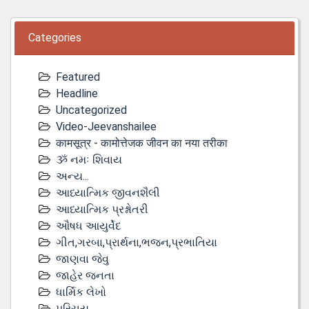
Categories
Featured
Headline
Uncategorized
Video-Jeevanshailee
कामसूत्र - कामोत्तेजक जीवन का नया तरीका
ૐ નમઃ શિવાય
અન્ય...
આધ્યાત્મિક જીવનશૈલી
આધ્યાત્મિક પ્રશ્નોતરી
ઔષધ આયુર્વેદ
ગીત,ગરબા,પ્રાર્થના,ભજન,પ્રભાતિયા
જાણવા જેવુ
જાહેર જનતા
ધાર્મિક લેખો
પરિચય