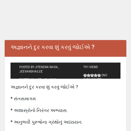
અજ્ઞાનને દુર કરવા શું કરવું જોઈએ ?
POSTED BY JITENDRA RAVIA ,
791 VIEWS
JEEVANSHAILEE
(NO
POSTED ON APR - 15 - 2012
RATINGS YET)
અજ્ઞાનને દુર કરવા શું કરવું જોઈએ ?
* સંતસમાગમ
* અશાસ્રોનો નિરંતર અભ્યાસ.
* અનુભવી પુરૂષોના ગ્રંથોનું અધ્યયન.