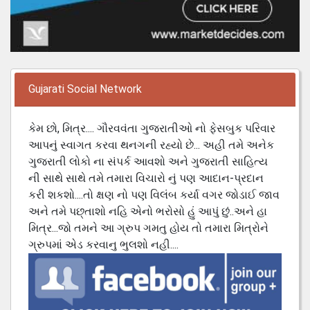
Gujarati Social Network
કેમ છો, મિત્ર.... ગૌરવવંતા ગુજરાતીઓ નો ફેસબુક પરિવાર
આપનું સ્વાગત કરવા થનગની રહ્યો છે... અહી તમે અનેક
ગુજરાતી લોકો ના સંપર્ક આવશો અને ગુજરાતી સાહિત્ય
ની સાથે સાથે તમે તમારા વિચારો નું પણ આદાન-પ્રદાન
કરી શકશો....તો ક્ષણ નો પણ વિલંબ કર્યા વગર જોડાઈ જાવ
અને તમે પછ્તાશો નહિ એનો ભરોસો હું આપું છું..અને હા
મિત્ર...જો તમને આ ગ્રુપ ગમતુ હોય તો તમારા મિત્રોને
ગ્રુપમાં એડ કરવાનુ ભુલશો નહી....