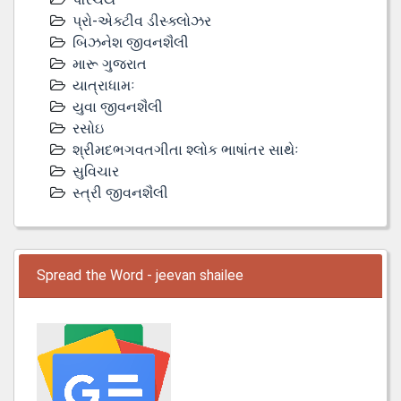
પ્રો-એક્ટીવ ડીસ્‍ક્લોઝર
બિઝનેશ જીવનશૈલી
મારૂ ગુજરાત
યાત્રાધામઃ
યુવા જીવનશૈલી
રસોઇ
શ્રીમદભગવતગીતા શ્લોક ભાષાંતર સાથેઃ
સુવિચાર
સ્ત્રી જીવનશૈલી
Spread the Word - jeevan shailee