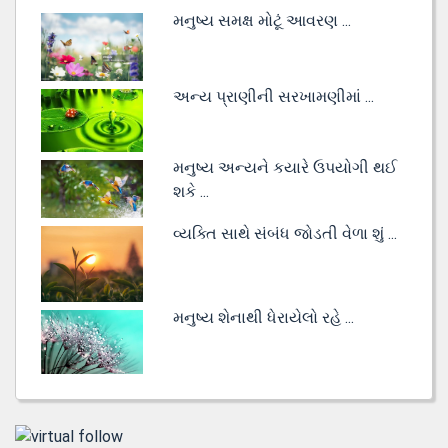
મનુષ્ય સમક્ષ મોટૂં આવરણ ...
અન્ય પ્રાણીની સરખામણીમાં ...
મનુષ્ય અન્યને કયારે ઉપયોગી થઈ
શકે ...
વ્યક્તિ સાથે સંબંધ જોડતી વેળા શું ...
મનુષ્ય શેનાથી ધેરાયેલો રહે ...