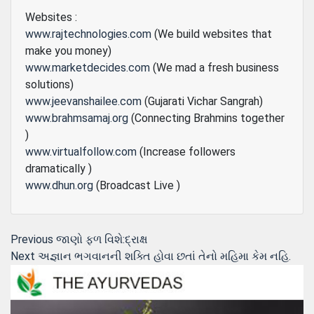
Websites :
www.rajtechnologies.com
(We build websites that
make you money)
www.marketdecides.com
(We mad a fresh business
solutions)
www.jeevanshailee.com
(Gujarati Vichar Sangrah)
www.brahmsamaj.org
(Connecting Brahmins together
)
www.virtualfollow.com
(Increase followers
dramatically )
www.dhun.org
(Broadcast Live )
Post
Previous
Previous
જાણો ફળ વિશે:દ્રાક્ષ
Next
post:
Next
અજ્ઞાન ભગવાનની શક્તિ હોવા છતાં તેનો મહિમા કેમ નહિ.
navigation
post: