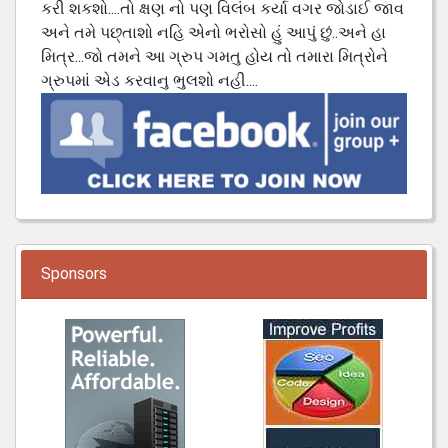
કરી શકશો....તો ક્ષણ નો પણ વિલંબ કર્યા વગર જોડાઈ જાવ
અને તમે પછ્તાશો નહિ એનો ભરોસો હું આપું છું..અને હા
મિત્ર...જો તમને આ ગ્રુપ ગમતુ હોય તો તમારા મિત્રોને
ગ્રુપમાં એડ કરવાનુ ભુલશો નહી....
Sponsors