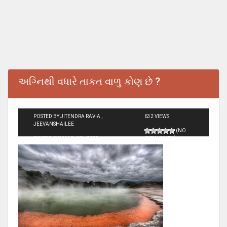
અગ્નિથી વધારે તાકત વાળુ કોણ છે ?
POSTED BY JITENDRA RAVIA ,
632 VIEWS
JEEVANSHAILEE
(NO
POSTED ON MAR - 18 - 2015
RATINGS YET)