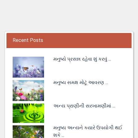
Recent Posts
મનુષ્યે પ્રસન્ન રહેવા શું કરવું ...
મનુષ્ય સમક્ષ મોટૂં આવરણ ...
અન્ય પ્રાણીની સરખામણીમાં ...
મનુષ્ય અન્યને કયારે ઉપયોગી થઈ
શકે ...