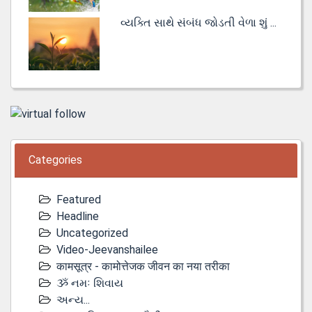
વ્યક્તિ સાથે સંબંધ જોડતી વેળા શું ...
Categories
Featured
Headline
Uncategorized
Video-Jeevanshailee
कामसूत्र - कामोत्तेजक जीवन का नया तरीका
ૐ નમઃ શિવાય
અન્ય...