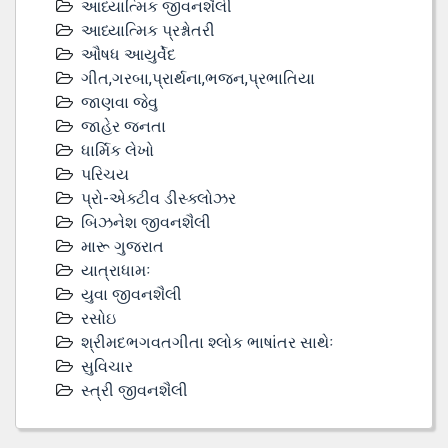
આધ્યાત્મિક જીવનશૈલી
આધ્યાત્મિક પ્રશ્નોતરી
ઔષધ આયુર્વેદ
ગીત,ગરબા,પ્રાર્થના,ભજન,પ્રભાતિયા
જાણવા જેવુ
જાહેર જનતા
ધાર્મિક લેખો
પરિચય
પ્રો-એક્ટીવ ડીસ્‍ક્લોઝર
બિઝનેશ જીવનશૈલી
મારૂ ગુજરાત
યાત્રાધામઃ
યુવા જીવનશૈલી
રસોઇ
શ્રીમદભગવતગીતા શ્લોક ભાષાંતર સાથેઃ
સુવિચાર
સ્ત્રી જીવનશૈલી