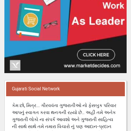
Gujarati Social Network
કેમ છો, મિત્ર.... ગૌરવવંતા ગુજરાતીઓ નો ફેસબુક પરિવાર
આપનું સ્વાગત કરવા થનગની રહ્યો છે... અહી તમે અનેક
ગુજરાતી લોકો ના સંપર્ક આવશો અને ગુજરાતી સાહિત્ય
ની સાથે સાથે તમે તમારા વિચારો નું પણ આદાન-પ્રદાન