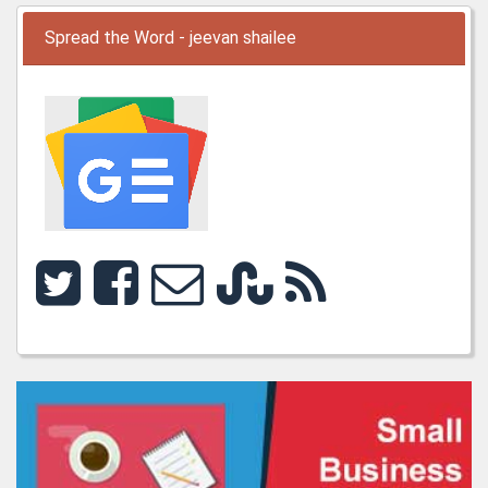
Spread the Word - jeevan shailee