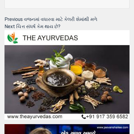
Post
Previous
Previous
વજનમાં વધારવા માટે કેલરી શેમાંથી મળે
Next
post:
Next
ચિત્ત સંધર્ષ કેમ થાય છે?
navigation
post: