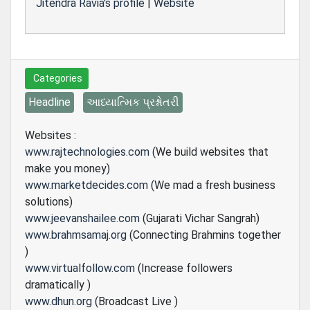
Jitendra Ravia's profile
|
Website
Categories
Headline
આધ્યાત્મિક પ્રશ્નોતરી
Websites :
www.rajtechnologies.com
(We build websites that
make you money)
www.marketdecides.com
(We mad a fresh business
solutions)
www.jeevanshailee.com
(Gujarati Vichar Sangrah)
www.brahmsamaj.org
(Connecting Brahmins together
)
www.virtualfollow.com
(Increase followers
dramatically )
www.dhun.org
(Broadcast Live )