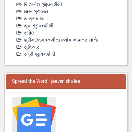
બિઝનેશ જીવનશૈલી
મારૂ ગુજરાત
યાત્રાધામઃ
યુવા જીવનશૈલી
રસોઇ
શ્રીમદભગવતગીતા શ્લોક ભાષાંતર સાથેઃ
સુવિચાર
સ્ત્રી જીવનશૈલી
Spread the Word - jeevan shailee