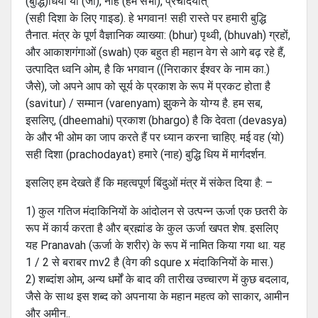
(बुद्धि)धियो यो (जो), नाह (हम सभी), प्रचोदयात्
(सही दिशा के लिए गाइड). हे भगवान! सही रास्ते पर हमारी बुद्धि
तैनात. मंत्र के पूर्ण वैज्ञानिक व्याख्या: (bhur) पृथ्वी, (bhuvah) ग्रहों,
और आकाशगंगाओं (swah) एक बहुत ही महान वेग से आगे बढ़ रहे हैं,
उत्पादित ध्वनि ओम, है कि भगवान ((निराकार ईश्वर के नाम का.)
जैसे), जो अपने आप को सूर्य के प्रकाश के रूप में प्रकट होता है
(savitur) / सम्मान (varenyam) झुकने के योग्य है. हम सब,
इसलिए, (dheemahi) प्रकाश (bhargo) है कि देवता (devasya)
के और भी ओम का जाप करते हैं पर ध्यान करना चाहिए. मई वह (यो)
सही दिशा (prachodayat) हमारे (नाह) बुद्धि धिय में मार्गदर्शन.
इसलिए हम देखते हैं कि महत्वपूर्ण बिंदुओं मंत्र में संकेत दिया है: –
1) कुल गतिज मंदाकिनियों के आंदोलन से उत्पन्न ऊर्जा एक छतरी के
रूप में कार्य करता है और ब्रह्मांड के कुल ऊर्जा खपत शेष. इसलिए
यह Pranavah (ऊर्जा के शरीर) के रूप में नामित किया गया था. यह
1 / 2 से बराबर mv2 है (वेग की squre x मंदाकिनियों के मास.)
2) शब्दांश ओम, अन्य धर्मों के बाद की तारीख उच्चारण में कुछ बदलाव,
जैसे के साथ इस शब्द को अपनाया के महान महत्व को साकार, आमीन
और अमीन..