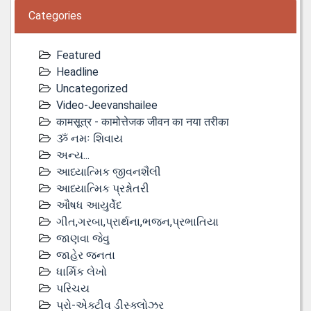
Categories
Featured
Headline
Uncategorized
Video-Jeevanshailee
कामसूत्र - कामोत्तेजक जीवन का नया तरीका
ૐ નમઃ શિવાય
અન્ય...
આધ્યાત્મિક જીવનશૈલી
આધ્યાત્મિક પ્રશ્નોતરી
ઔષધ આયુર્વેદ
ગીત,ગરબા,પ્રાર્થના,ભજન,પ્રભાતિયા
જાણવા જેવુ
જાહેર જનતા
ધાર્મિક લેખો
પરિચય
પ્રો-એક્ટીવ ડીસ્‍ક્લોઝર