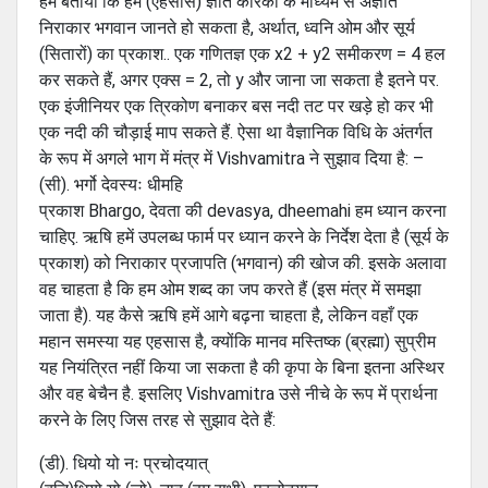
हमें बताया कि हम (एहसास) ज्ञात कारकों के माध्यम से अज्ञात
निराकार भगवान जानते हो सकता है, अर्थात, ध्वनि ओम और सूर्य
(सितारों) का प्रकाश.. एक गणितज्ञ एक x2 + y2 समीकरण = 4 हल
कर सकते हैं, अगर एक्स = 2, तो y और जाना जा सकता है इतने पर.
एक इंजीनियर एक त्रिकोण बनाकर बस नदी तट पर खड़े हो कर भी
एक नदी की चौड़ाई माप सकते हैं. ऐसा था वैज्ञानिक विधि के अंतर्गत
के रूप में अगले भाग में मंत्र में Vishvamitra ने सुझाव दिया है: –
(सी). भर्गो देवस्यः धीमहि
प्रकाश Bhargo, देवता की devasya, dheemahi हम ध्यान करना
चाहिए. ऋषि हमें उपलब्ध फार्म पर ध्यान करने के निर्देश देता है (सूर्य के
प्रकाश) को निराकार प्रजापति (भगवान) की खोज की. इसके अलावा
वह चाहता है कि हम ओम शब्द का जप करते हैं (इस मंत्र में समझा
जाता है). यह कैसे ऋषि हमें आगे बढ़ना चाहता है, लेकिन वहाँ एक
महान समस्या यह एहसास है, क्योंकि मानव मस्तिष्क (ब्रह्मा) सुप्रीम
यह नियंत्रित नहीं किया जा सकता है की कृपा के बिना इतना अस्थिर
और वह बेचैन है. इसलिए Vishvamitra उसे नीचे के रूप में प्रार्थना
करने के लिए जिस तरह से सुझाव देते हैं:
(डी). धियो यो नः प्रचोदयात्