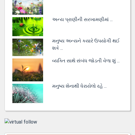
અન્ય પ્રાણીની સરખામણીમાં ...
મનુષ્ય અન્યને કયારે ઉપયોગી થઈ
શકે ...
વ્યક્તિ સાથે સંબંધ જોડતી વેળા શું ...
મનુષ્ય શેનાથી ધેરાયેલો રહે ...