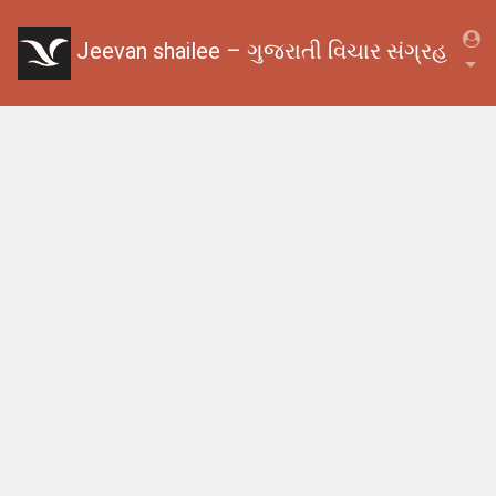
Jeevan shailee – ગુજરાતી વિચાર સંગ્રહ