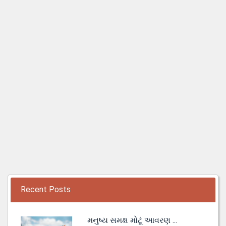
Recent Posts
મનુષ્ય સમક્ષ મોટૂં આવરણ ...