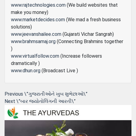
www.rajtechnologies.com
(We build websites that
make you money)
www.marketdecides.com
(We mad a fresh business
solutions)
www.jeevanshailee.com
(Gujarati Vichar Sangrah)
www.brahmsamaj.org
(Connecting Brahmins together
)
www.virtualfollow.com
(Increase followers
dramatically )
www.dhun.org
(Broadcast Live )
Post
Previous
Previous
\”ગુજરાતીઓને ખુબ શુભેછાઓ\”
Next
post:
Next
\”બાર જ્યોતોલિંગની આરતી\”
navigation
post: