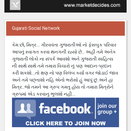
Gujarati Social Network
કેમ છો, મિત્ર.... ગૌરવવંતા ગુજરાતીઓ નો ફેસબુક પરિવાર
આપનું સ્વાગત કરવા થનગની રહ્યો છે... અહી તમે અનેક
ગુજરાતી લોકો ના સંપર્ક આવશો અને ગુજરાતી સાહિત્ય
ની સાથે સાથે તમે તમારા વિચારો નું પણ આદાન-પ્રદાન
કરી શકશો....તો ક્ષણ નો પણ વિલંબ કર્યા વગર જોડાઈ જાવ
અને તમે પછ્તાશો નહિ એનો ભરોસો હું આપું છું..અને હા
મિત્ર...જો તમને આ ગ્રુપ ગમતુ હોય તો તમારા મિત્રોને
ગ્રુપમાં એડ કરવાનુ ભુલશો નહી....