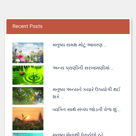
Recent Posts
મનુષ્ય સમક્ષ મોટૂં આવરણ ...
અન્ય પ્રાણીની સરખામણીમાં ...
મનુષ્ય અન્યને કયારે ઉપયોગી થઈ
શકે ...
વ્યક્તિ સાથે સંબંધ જોડતી વેળા શું ...
મનુષ્ય શેનાથી ધેરાયેલો રહે ...