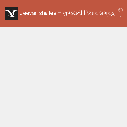
Jeevan shailee – ગુજરાતી વિચાર સંગ્રહ