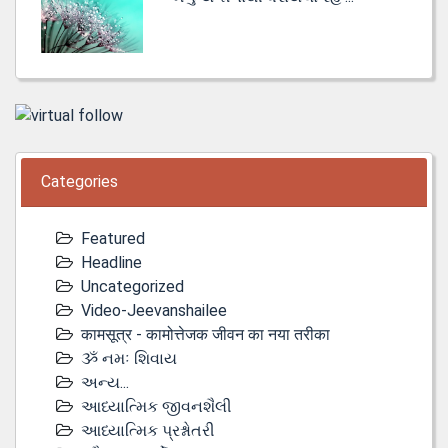
Categories
Featured
Headline
Uncategorized
Video-Jeevanshailee
कामसूत्र - कामोत्तेजक जीवन का नया तरीका
ૐ નમઃ શિવાય
અન્ય...
આધ્યાત્મિક જીવનશૈલી
આધ્યાત્મિક પ્રશ્નોતરી