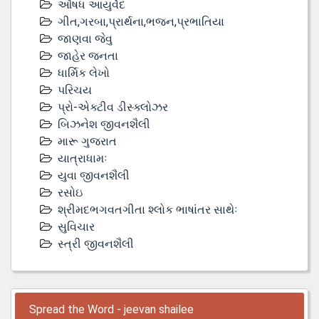
ઔષધ આયુર્વેદ
ગીત,ગરબા,પ્રાર્થના,ભજન,પ્રભાતિયા
જાણવા જેવુ
જાહેર જનતા
ધાર્મિક લેખો
પરિચય
પ્રો-એક્ટીવ ડીસ્‍ક્લોઝર
બિઝનેશ જીવનશૈલી
મારૂ ગુજરાત
યાત્રાધામઃ
યુવા જીવનશૈલી
રસોઇ
શ્રીમદભગવતગીતા શ્લોક ભાષાંતર સાથેઃ
સુવિચાર
સ્ત્રી જીવનશૈલી
Spread the Word - jeevan shailee