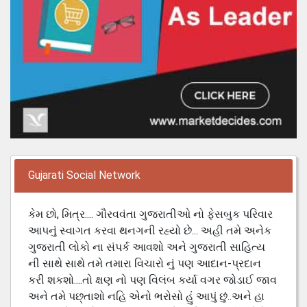
Gujarati Social Network
કેમ છો, મિત્ર.... ગૌરવવંતા ગુજરાતીઓ નો ફેસબુક પરિવાર
આપનું સ્વાગત કરવા થનગની રહ્યો છે... અહી તમે અનેક
ગુજરાતી લોકો ના સંપર્ક આવશો અને ગુજરાતી સાહિત્ય
ની સાથે સાથે તમે તમારા વિચારો નું પણ આદાન-પ્રદાન
કરી શકશો....તો ક્ષણ નો પણ વિલંબ કર્યા વગર જોડાઈ જાવ
અને તમે પછ્તાશો નહિ એનો ભરોસો હું આપું છું..અને હા