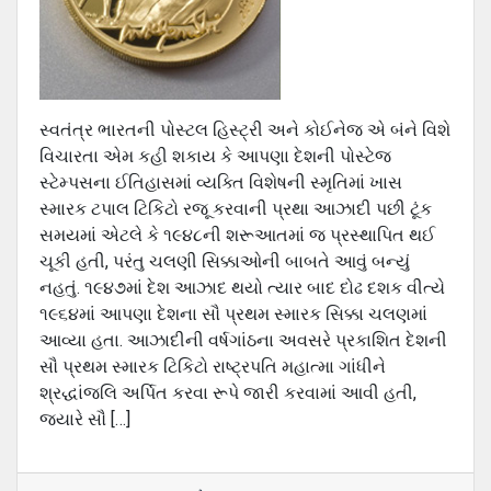
સ્વતંત્ર ભારતની પોસ્ટલ હિસ્ટ્રી અને કોઈનેજ એ બંને વિશે
વિચારતા એમ કહી શકાય કે આપણા દેશની પોસ્ટેજ
સ્ટેમ્પસના ઈતિહાસમાં વ્યક્તિ વિશેષની સ્મૃતિમાં ખાસ
સ્મારક ટપાલ ટિકિટો રજૂ કરવાની પ્રથા આઝાદી પછી ટૂંક
સમયમાં એટલે કે ૧૯૪૮ની શરૂઆતમાં જ પ્રસ્થાપિત થઈ
ચૂકી હતી, પરંતુ ચલણી સિક્કાઓની બાબતે આવું બન્યું
નહતું. ૧૯૪૭માં દેશ આઝાદ થયો ત્યાર બાદ દોઢ દશક વીત્યે
૧૯૬૪માં આપણા દેશના સૌ પ્રથમ સ્મારક સિક્કા ચલણમાં
આવ્યા હતા. આઝાદીની વર્ષગાંઠના અવસરે પ્રકાશિત દેશની
સૌ પ્રથમ સ્મારક ટિકિટો રાષ્ટ્રપતિ મહાત્મા ગાંધીને
શ્રદ્ધાંજલિ અર્પિત કરવા રૂપે જારી કરવામાં આવી હતી,
જયારે સૌ […]