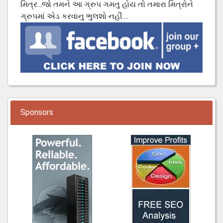
મિત્ર...જો તમને આ ગ્રુપ ગમતુ હોય તો તમારા મિત્રોને
ગ્રુપમાં એડ કરવાનુ ભુલશો નહી....
Sponsors