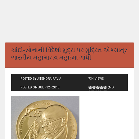
ચાંદી-સોનાની વિદેશી મુદ્રા પર મુદ્રિત એકમાત્ર
ભારતીય મહામાનવ મહાત્મા ગાંધી
POSTED BY JITENDRA RAVIA
734 VIEWS
POSTED ON JUL - 12 - 2018
(NO
RATINGS YET)