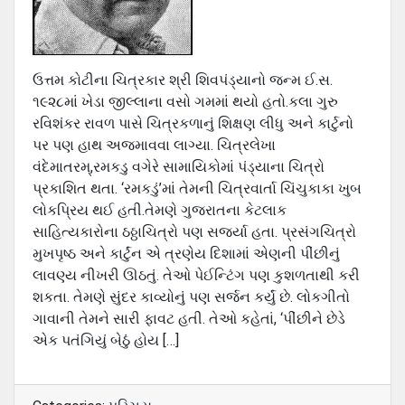
ઉત્તમ કોટીના ચિત્રકાર શ્રી શિવપંડ્યાનો જન્મ ઈ.સ.
૧૯૨૮માં ખેડા જીલ્લાના વસો ગમમાં થયો હતો.કલા ગુરુ
રવિશંકર રાવળ પાસે ચિત્રકળાનું શિક્ષણ લીધુ અને કાર્ટુનો
પર પણ હાથ અજમાવવા લાગ્યા. ચિત્રલેખા
વંદેમાતરમ્,રમકડુ વગેરે સામાયિકોમાં પંડ્યાના ચિત્રો
પ્રકાશિત થતા. ‘રમકડું’માં તેમની ચિત્રવાર્તા ચિંચુકાકા ખુબ
લોકપ્રિય થઈ હતી.તેમણે ગુજરાતના કેટલાક
સાહિત્યકારોના ઠઠ્ઠાચિત્રો પણ સજર્યા હતા. પ્રસંગચિત્રો
મુખપૃષ્ઠ અને કાર્ટુંન એ ત્રણેય દિશામાં એણની પીંછીનું
લાવણ્ય નીખરી ઊઠતું. તેઓ પેઈન્ટિંગ પણ કુશળતાથી કરી
શકતા. તેમણે સુંદર કાવ્યોનું પણ સર્જન કર્યું છે. લોકગીતો
ગાવાની તેમને સારી ફાવટ હતી. તેઓ કહેતાં, ‘પીંછીને છેડે
એક પતંગિયું બેઠું હોય […]