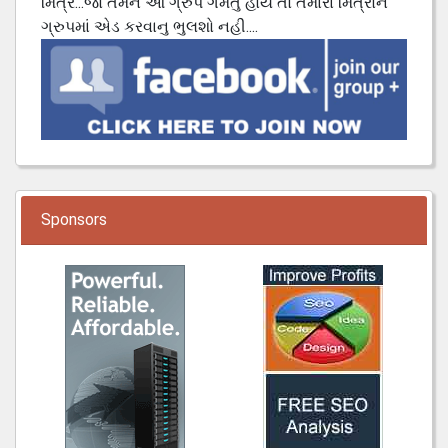
મિત્ર...જો તમને આ ગ્રુપ ગમતુ હોય તો તમારા મિત્રોને
ગ્રુપમાં એડ કરવાનુ ભુલશો નહી....
Sponsors