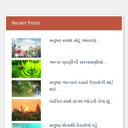
Recent Posts
મનુષ્ય સમક્ષ મોટૂં આવરણ ...
અન્ય પ્રાણીની સરખામણીમાં ...
મનુષ્ય અન્યને કયારે ઉપયોગી થઈ
શકે ...
વ્યક્તિ સાથે સંબંધ જોડતી વેળા શું ...
મનુષ્ય શેનાથી ધેરાયેલો રહે ...