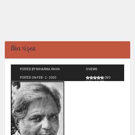
શિવ પંડ્યા
POSTED BY NIHARIKA.RAVIA
0 VIEWS
POSTED ON FEB - 2 - 2020
(NO
RATINGS YET)