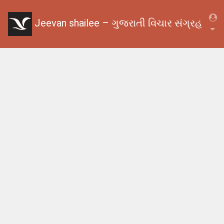
Jeevan shailee – ગુજરાતી વિચાર સંગ્રહ