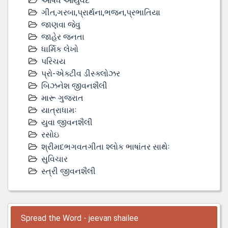
ઔષધ આયુર્વેદ
ગીત,ગરબા,પ્રાર્થના,ભજન,પ્રભાતિયા
જાણવા જેવુ
જાહેર જનતા
ધાર્મિક લેખો
પરિચય
પ્રો-એક્ટીવ ડીસ્‍ક્લોઝર
બિઝનેશ જીવનશૈલી
મારૂ ગુજરાત
યાત્રાધામઃ
યુવા જીવનશૈલી
રસોઇ
શ્રીમદભગવતગીતા શ્લોક ભાષાંતર સાથેઃ
સુવિચાર
સ્ત્રી જીવનશૈલી
Spread the Word - jeevan shailee