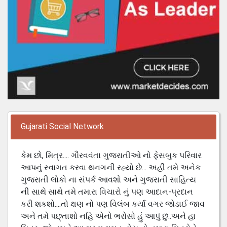
Gujarati Social Network
કેમ છો, મિત્ર.... ગૌરવવંતા ગુજરાતીઓ નો ફેસબુક પરિવાર
આપનું સ્વાગત કરવા થનગની રહ્યો છે... અહી તમે અનેક
ગુજરાતી લોકો ના સંપર્ક આવશો અને ગુજરાતી સાહિત્ય
ની સાથે સાથે તમે તમારા વિચારો નું પણ આદાન-પ્રદાન
કરી શકશો....તો ક્ષણ નો પણ વિલંબ કર્યા વગર જોડાઈ જાવ
અને તમે પછ્તાશો નહિ એનો ભરોસો હું આપું છું..અને હા