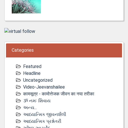
Categories
Featured
Headline
Uncategorized
Video-Jeevanshailee
कामसूत्र - कामोत्तेजक जीवन का नया तरीका
ૐ નમઃ શિવાય
અન્ય...
આધ્યાત્મિક જીવનશૈલી
આધ્યાત્મિક પ્રશ્નોતરી