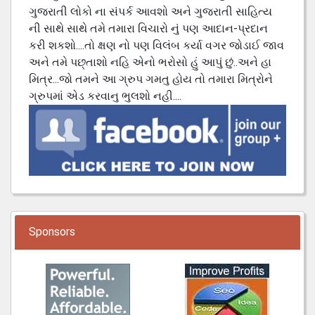
ગુજરાતી લોકો ના સંપર્ક આવશો અને ગુજરાતી સાહિત્ય
ની સાથે સાથે તમે તમારા વિચારો નું પણ આદાન-પ્રદાન
કરી શકશો....તો ક્ષણ નો પણ વિલંબ કર્યા વગર જોડાઈ જાવ
અને તમે પછ્તાશો નહિ એનો ભરોસો હું આપું છું..અને હા
મિત્ર...જો તમને આ ગ્રુપ ગમતુ હોય તો તમારા મિત્રોને
ગ્રુપમાં એડ કરવાનુ ભુલશો નહી....
Sponsors