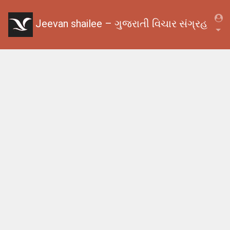
Jeevan shailee – ગુજરાતી વિચાર સંગ્રહ