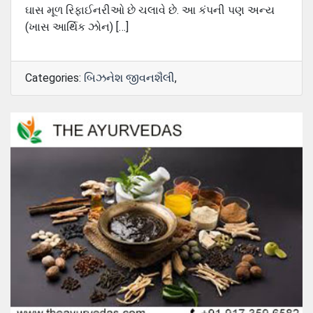
ઘાસ મૂળ રિફાઈનરીઓ છે ચલાવે છે. આ કંપની પણ અન્ય
(ખાસ આર્થિક ઝોન) […]
Categories:
બિઝનેશ જીવનશૈલી
,