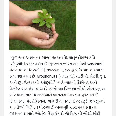
ગુજરાત અર્થતંત્ર ભારત અંદર નોંધપાત્ર તેમજ કૃષિ
ઔદ્યોગિક ઉત્પાદન છે. ગુજરાત ભારતમાં સૌથી વ્યવસાયો
કેટલાક નિયંત્રણો [1] રાજ્યના મુખ્ય કૃષિ ઉત્પાદન કપાસ
સમાવેશ થાય છે. Groundnuts (મગફળી), તારીખો, શેરડી, દૂધ,
અને દૂધ ઉત્પાદનો. ઔદ્યોગિક ઉત્પાદનો સિમેન્ટ અને
પેટ્રોલ સમાવેશ થાય છે. ફાળો આ વિશ્વના સૌથી મોટા વહાણ
ભાંગવાનો વાડો Alang ખાતે ભાવનગર નજીક ગુજરાત છે.
રિલાયન્સ પેટ્રોલિયમ, એક રીલાયન્સ ઈન્ડસ્ટ્રીઝ જૂથની
કંપનીઓ લિમિટેડ ધીરુભાઈ અંબાણી દ્વારા સ્થાપના ના
જામનગર ખાતે ઓઈલ રિફાઈનરી જે વિશ્વની સૌથી મોટી