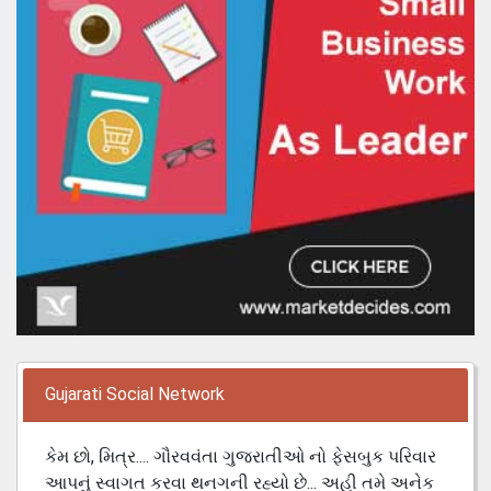
Gujarati Social Network
કેમ છો, મિત્ર.... ગૌરવવંતા ગુજરાતીઓ નો ફેસબુક પરિવાર
આપનું સ્વાગત કરવા થનગની રહ્યો છે... અહી તમે અનેક