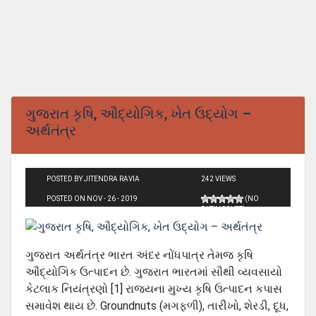
ગુજરાત કૃષિ, ઔદ્યોગિક, ખેત ઉદ્યોગ –
અર્થતંત્ર
POSTED BY JITENDRA RAVIA
242 VIEWS
POSTED ON NOV - 26 - 2019
(NO
RATINGS YET)
ગુજરાત અર્થતંત્ર ભારત અંદર નોંધપાત્ર તેમજ કૃષિ
ઔદ્યોગિક ઉત્પાદન છે. ગુજરાત ભારતમાં સૌથી વ્યવસાયો
કેટલાક નિયંત્રણો [1] રાજ્યના મુખ્ય કૃષિ ઉત્પાદન કપાસ
સમાવેશ થાય છે. Groundnuts (મગફળી), તારીખો, શેરડી, દૂધ,