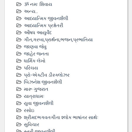
ૐ નમઃ શિવાય
અન્ય...
આધ્યાત્મિક જીવનશૈલી
આધ્યાત્મિક પ્રશ્નોતરી
ઔષધ આયુર્વેદ
ગીત,ગરબા,પ્રાર્થના,ભજન,પ્રભાતિયા
જાણવા જેવુ
જાહેર જનતા
ધાર્મિક લેખો
પરિચય
પ્રો-એક્ટીવ ડીસ્‍ક્લોઝર
બિઝનેશ જીવનશૈલી
મારૂ ગુજરાત
યાત્રાધામઃ
યુવા જીવનશૈલી
રસોઇ
શ્રીમદભગવતગીતા શ્લોક ભાષાંતર સાથેઃ
સુવિચાર
સ્ત્રી જીવનશૈલી