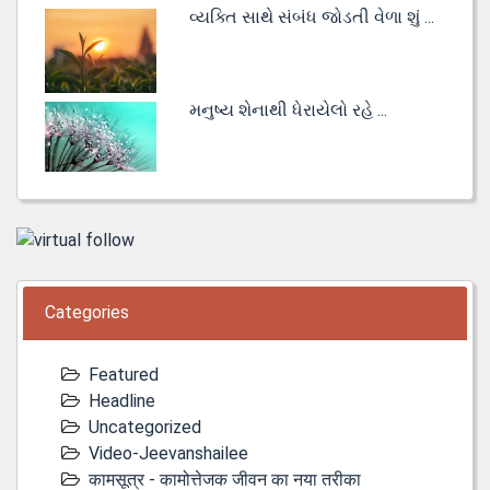
વ્યક્તિ સાથે સંબંધ જોડતી વેળા શું ...
મનુષ્ય શેનાથી ધેરાયેલો રહે ...
Categories
Featured
Headline
Uncategorized
Video-Jeevanshailee
कामसूत्र - कामोत्तेजक जीवन का नया तरीका