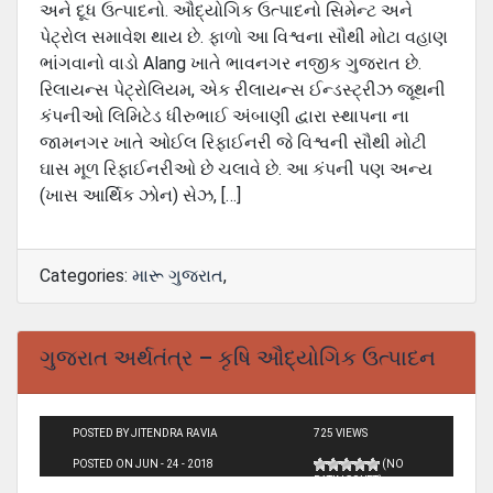
અને દૂધ ઉત્પાદનો. ઔદ્યોગિક ઉત્પાદનો સિમેન્ટ અને
પેટ્રોલ સમાવેશ થાય છે. ફાળો આ વિશ્વના સૌથી મોટા વહાણ
ભાંગવાનો વાડો Alang ખાતે ભાવનગર નજીક ગુજરાત છે.
રિલાયન્સ પેટ્રોલિયમ, એક રીલાયન્સ ઈન્ડસ્ટ્રીઝ જૂથની
કંપનીઓ લિમિટેડ ધીરુભાઈ અંબાણી દ્વારા સ્થાપના ના
જામનગર ખાતે ઓઈલ રિફાઈનરી જે વિશ્વની સૌથી મોટી
ઘાસ મૂળ રિફાઈનરીઓ છે ચલાવે છે. આ કંપની પણ અન્ય
(ખાસ આર્થિક ઝોન) સેઝ, […]
Categories:
મારૂ ગુજરાત
,
ગુજરાત અર્થતંત્ર – કૃષિ ઔદ્યોગિક ઉત્પાદન
POSTED BY JITENDRA RAVIA
725 VIEWS
POSTED ON JUN - 24 - 2018
(NO
RATINGS YET)