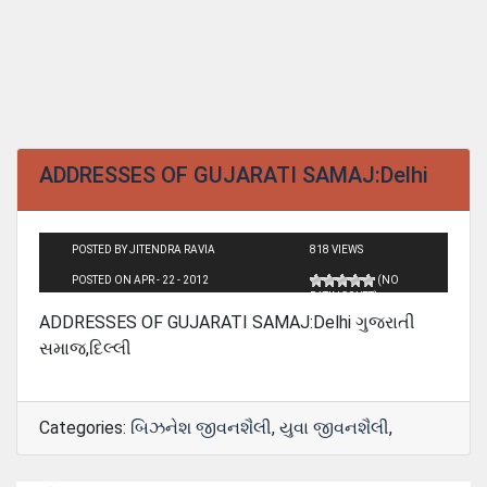
ADDRESSES OF GUJARATI SAMAJ:Delhi
POSTED BY JITENDRA RAVIA
818 VIEWS
POSTED ON APR - 22 - 2012
(NO
RATINGS YET)
ADDRESSES OF GUJARATI SAMAJ:Delhi ગુજરાતી
સમાજ,દિલ્લી
Categories:
બિઝનેશ જીવનશૈલી
,
યુવા જીવનશૈલી
,