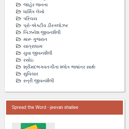
જાહેર જનતા
ધાર્મિક લેખો
પરિચય
પ્રો-એક્ટીવ ડીસ્‍ક્લોઝર
બિઝનેશ જીવનશૈલી
મારૂ ગુજરાત
યાત્રાધામઃ
યુવા જીવનશૈલી
રસોઇ
શ્રીમદભગવતગીતા શ્લોક ભાષાંતર સાથેઃ
સુવિચાર
સ્ત્રી જીવનશૈલી
Spread the Word - jeevan shailee