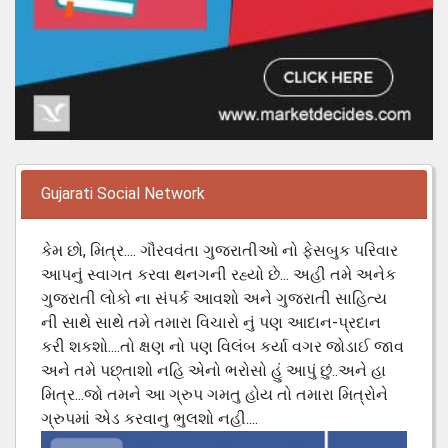
Gujarati Social Network
કેમ છો, મિત્ર.... ગૌરવવંતા ગુજરાતીઓ નો ફેસબુક પરિવાર
આપનું સ્વાગત કરવા થનગની રહ્યો છે... અહી તમે અનેક
ગુજરાતી લોકો ના સંપર્ક આવશો અને ગુજરાતી સાહિત્ય
ની સાથે સાથે તમે તમારા વિચારો નું પણ આદાન-પ્રદાન
કરી શકશો....તો ક્ષણ નો પણ વિલંબ કર્યા વગર જોડાઈ જાવ
અને તમે પછ્તાશો નહિ એનો ભરોસો હું આપું છું..અને હા
મિત્ર...જો તમને આ ગ્રુપ ગમતુ હોય તો તમારા મિત્રોને
ગ્રુપમાં એડ કરવાનુ ભુલશો નહી....