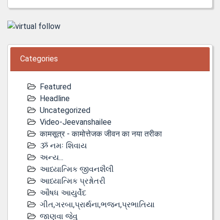
Categories
Featured
Headline
Uncategorized
Video-Jeevanshailee
कामसूत्र - कामोत्तेजक जीवन का नया तरीका
ૐ નમઃ શિવાય
અન્ય...
આધ્યાત્મિક જીવનશૈલી
આધ્યાત્મિક પ્રશ્નોતરી
ઔષધ આયુર્વેદ
ગીત,ગરબા,પ્રાર્થના,ભજન,પ્રભાતિયા
જાણવા જેવુ