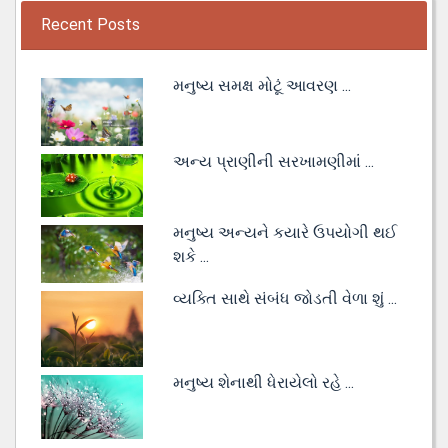
Recent Posts
મનુષ્ય સમક્ષ મોટૂં આવરણ ...
અન્ય પ્રાણીની સરખામણીમાં ...
મનુષ્ય અન્યને કયારે ઉપયોગી થઈ
શકે ...
વ્યક્તિ સાથે સંબંધ જોડતી વેળા શું ...
મનુષ્ય શેનાથી ધેરાયેલો રહે ...