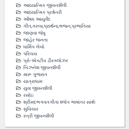
આધ્યાત્મિક જીવનશૈલી
આધ્યાત્મિક પ્રશ્નોતરી
ઔષધ આયુર્વેદ
ગીત,ગરબા,પ્રાર્થના,ભજન,પ્રભાતિયા
જાણવા જેવુ
જાહેર જનતા
ધાર્મિક લેખો
પરિચય
પ્રો-એક્ટીવ ડીસ્‍ક્લોઝર
બિઝનેશ જીવનશૈલી
મારૂ ગુજરાત
યાત્રાધામઃ
યુવા જીવનશૈલી
રસોઇ
શ્રીમદભગવતગીતા શ્લોક ભાષાંતર સાથેઃ
સુવિચાર
સ્ત્રી જીવનશૈલી