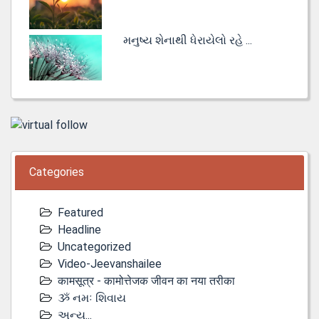
મનુષ્ય શેનાથી ધેરાયેલો રહે ...
Categories
Featured
Headline
Uncategorized
Video-Jeevanshailee
कामसूत्र - कामोत्तेजक जीवन का नया तरीका
ૐ નમઃ શિવાય
અન્ય...