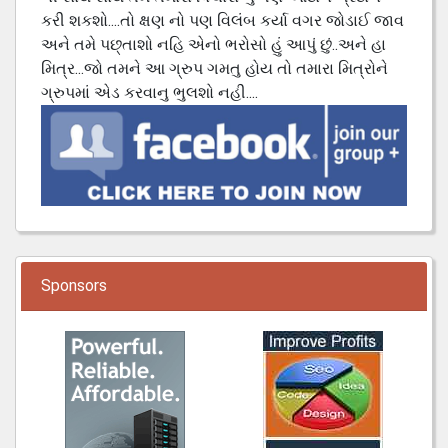
કરી શકશો....તો ક્ષણ નો પણ વિલંબ કર્યા વગર જોડાઈ જાવ
અને તમે પછ્તાશો નહિ એનો ભરોસો હું આપું છું..અને હા
મિત્ર...જો તમને આ ગ્રુપ ગમતુ હોય તો તમારા મિત્રોને
ગ્રુપમાં એડ કરવાનુ ભુલશો નહી....
Sponsors