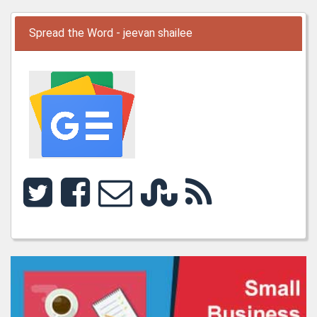
Spread the Word - jeevan shailee