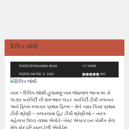
દિલિપ જોષી
POSTED BY NIHARIKA.RAVIA
111 VIEWS
POSTED ON FEB - 6 - 2020
(NO
RATINGS YET)
નામ – દિલિપ જોશી હુલામણુ નામ જેઠાલાલ જન્મ ૨૬ મે
૧૯૭૦ કારકિર્દી ની શરૂઆત ૧૯૮૯ કારકિર્દી ટીવી કલાકાર
અને ફિલ્મ કલાકાર પ્રથમ ફિલ્મ – મેને પ્યાર કિયા પ્રથમ
ટીવી શ્રેણી – ગલતનામા હિટ ટીવી શ્રેણીઓ – તારક
મહેતાકા ઉલ્ટા ચશ્મા એવોર્ડ- બેસ્ટ એક્ટર ઇન કોમીક રોલ
મેલ ફોર ઇન્ડિયન ટેલી એવોર્ડસ