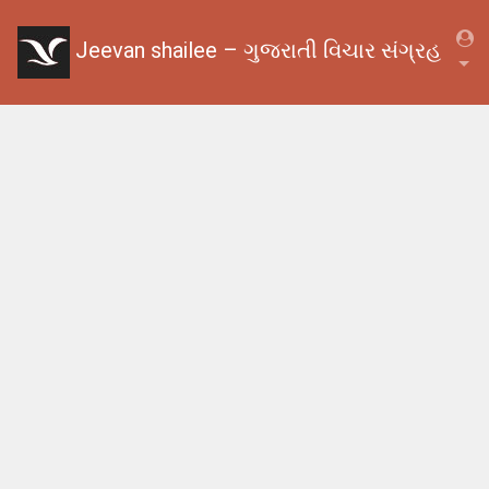
Jeevan shailee – ગુજરાતી વિચાર સંગ્રહ