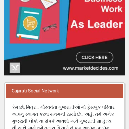
Gujarati Social Network
કેમ છો, મિત્ર.... ગૌરવવંતા ગુજરાતીઓ નો ફેસબુક પરિવાર
આપનું સ્વાગત કરવા થનગની રહ્યો છે... અહી તમે અનેક
ગુજરાતી લોકો ના સંપર્ક આવશો અને ગુજરાતી સાહિત્ય
ની સાથે સાથે તમે તમારા વિચારો નું પણ આદાન-પ્રદાન