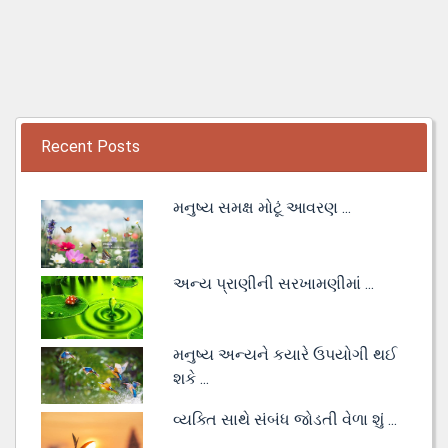
Recent Posts
મનુષ્ય સમક્ષ મોટૂં આવરણ ...
અન્ય પ્રાણીની સરખામણીમાં ...
મનુષ્ય અન્યને કયારે ઉપયોગી થઈ
શકે ...
વ્યક્તિ સાથે સંબંધ જોડતી વેળા શું ...