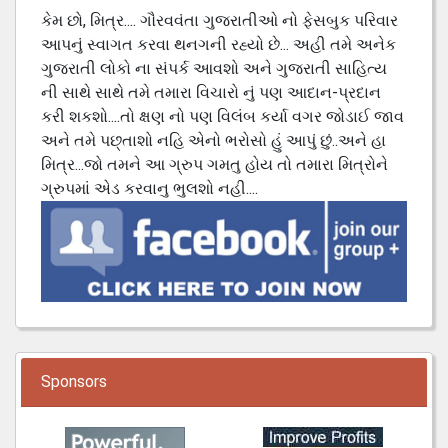
કેમ છો, મિત્ર.... ગૌરવવંતા ગુજરાતીઓ નો ફેસબુક પરિવાર
આપનું સ્વાગત કરવા થનગની રહ્યો છે... અહી તમે અનેક
ગુજરાતી લોકો ના સંપર્ક આવશો અને ગુજરાતી સાહિત્ય
ની સાથે સાથે તમે તમારા વિચારો નું પણ આદાન-પ્રદાન
કરી શકશો....તો ક્ષણ નો પણ વિલંબ કર્યા વગર જોડાઈ જાવ
અને તમે પછ્તાશો નહિ એનો ભરોસો હું આપું છું..અને હા
મિત્ર...જો તમને આ ગ્રુપ ગમતુ હોય તો તમારા મિત્રોને
ગ્રુપમાં એડ કરવાનુ ભુલશો નહી....
Sponsors