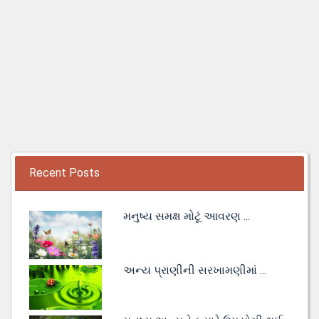
Recent Posts
મનુષ્ય સમક્ષ મોટૂં આવરણ ...
અન્ય પ્રાણીની સરખામણીમાં ...