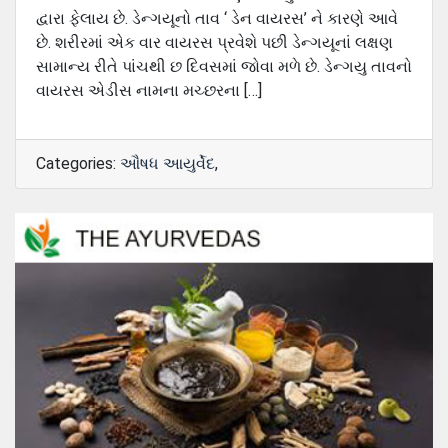
દ્વારા ફેલાય છે. ડેન્ગયૂનો તાવ ‘ ડેન વાયરસ’ ને કારણે આવે
છે. શરીરમાં એક વાર વાયરસ પ્રવેશે પછી ડેન્ગયૂનાં લક્ષણ
સામાન્ય રીતે પાંચથી છ દિવસમાં જોવા મળે છે. ડેન્ગયુ તાવનો
વાયરસ એડીસ નામના મચ્છરના […]
Categories:
ઔષધ આયુર્વેદ
,