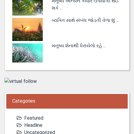
મનુષ્ય અન્યને કયારે ઉપયોગી થઈ
શકે ...
વ્યક્તિ સાથે સંબંધ જોડતી વેળા શું ...
મનુષ્ય શેનાથી ધેરાયેલો રહે ...
Categories
Featured
Headline
Uncategorized