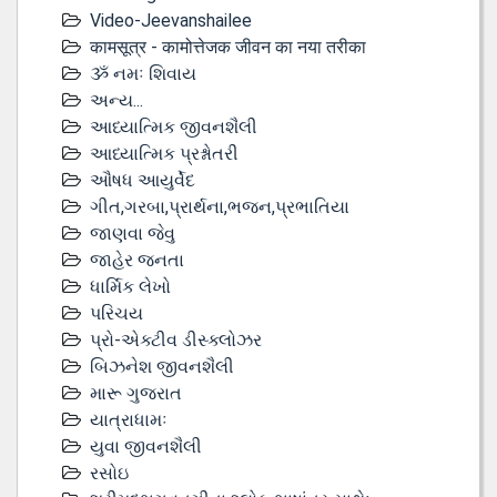
Video-Jeevanshailee
कामसूत्र - कामोत्तेजक जीवन का नया तरीका
ૐ નમઃ શિવાય
અન્ય...
આધ્યાત્મિક જીવનશૈલી
આધ્યાત્મિક પ્રશ્નોતરી
ઔષધ આયુર્વેદ
ગીત,ગરબા,પ્રાર્થના,ભજન,પ્રભાતિયા
જાણવા જેવુ
જાહેર જનતા
ધાર્મિક લેખો
પરિચય
પ્રો-એક્ટીવ ડીસ્‍ક્લોઝર
બિઝનેશ જીવનશૈલી
મારૂ ગુજરાત
યાત્રાધામઃ
યુવા જીવનશૈલી
રસોઇ