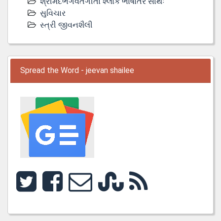
શ્રીમદભગવતગીતા શ્લોક ભાષાંતર સાથેઃ
સુવિચાર
સ્ત્રી જીવનશૈલી
Spread the Word - jeevan shailee