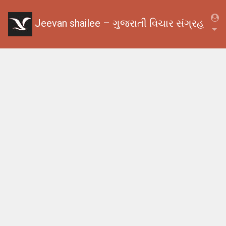
Jeevan shailee – ગુજરાતી વિચાર સંગ્રહ