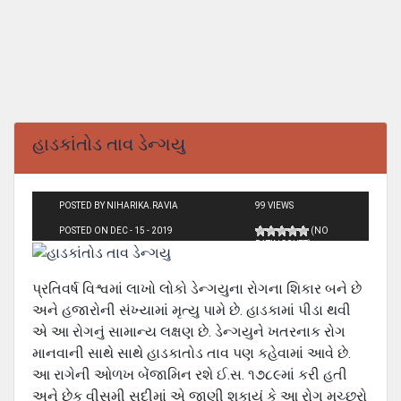
હાડકાંતોડ તાવ ડેન્ગયુ
POSTED BY NIHARIKA.RAVIA
99 VIEWS
POSTED ON DEC - 15 - 2019
(NO
RATINGS YET)
પ્રતિવર્ષ વિશ્વમાં લાખો લોકો ડેન્ગયુના રોગના શિકાર બને છે
અને હજારોની સંખ્યામાં મૃત્યુ પામે છે. હાડકામાં પીડા થવી
એ આ રોગનું સામાન્ય લક્ષણ છે. ડેન્ગયુને ખતરનાક રોગ
માનવાની સાથે સાથે હાડકાતોડ તાવ પણ કહેવામાં આવે છે.
આ રાગેની ઓળખ બેંજામિન રશે ઈ.સ. ૧૭૮૯માં કરી હતી
અને છેક વીસમી સદીમાં એ જાણી શકાયું કે આ રોગ મચ્છરો