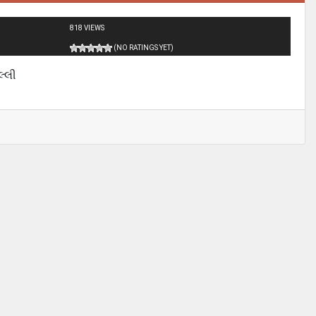
818 VIEWS
(NO RATINGS YET)
્લી