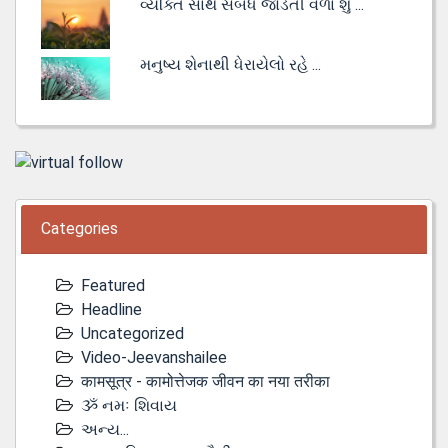
વ્યક્તિ સાથે સંબંધ જોડતી વેળા શું ...
મનુષ્ય શેનાથી ધેરાયેલો રહે ...
Categories
Featured
Headline
Uncategorized
Video-Jeevanshailee
कामसूत्र - कामोत्तेजक जीवन का नया तरीका
ૐ નમઃ શિવાય
અન્ય...