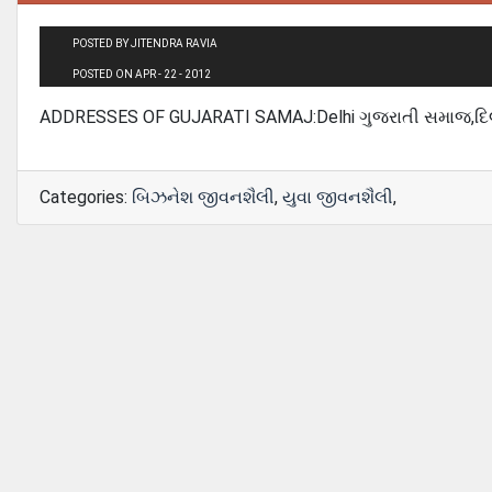
POSTED BY JITENDRA RAVIA
POSTED ON APR - 22 - 2012
ADDRESSES OF GUJARATI SAMAJ:Delhi ગુજરાતી સમાજ,દિલ
Categories:
બિઝનેશ જીવનશૈલી
,
યુવા જીવનશૈલી
,