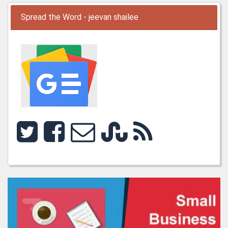
Spread the Word - jeevan shailee