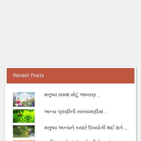
Recent Posts
મનુષ્ય સમક્ષ મોટૂં આવરણ ...
અન્ય પ્રાણીની સરખામણીમાં ...
મનુષ્ય અન્યને કયારે ઉપયોગી થઈ શકે ...