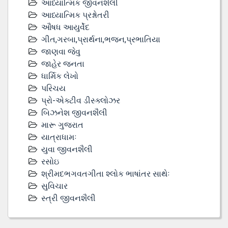
આધ્યાત્મિક જીવનશૈલી
આધ્યાત્મિક પ્રશ્નોતરી
ઔષધ આયુર્વેદ
ગીત,ગરબા,પ્રાર્થના,ભજન,પ્રભાતિયા
જાણવા જેવુ
જાહેર જનતા
ધાર્મિક લેખો
પરિચય
પ્રો-એક્ટીવ ડીસ્‍ક્લોઝર
બિઝનેશ જીવનશૈલી
મારૂ ગુજરાત
યાત્રાધામઃ
યુવા જીવનશૈલી
રસોઇ
શ્રીમદભગવતગીતા શ્લોક ભાષાંતર સાથેઃ
સુવિચાર
સ્ત્રી જીવનશૈલી