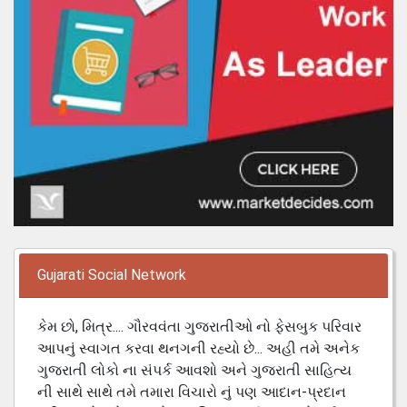
Gujarati Social Network
કેમ છો, મિત્ર.... ગૌરવવંતા ગુજરાતીઓ નો ફેસબુક પરિવાર
આપનું સ્વાગત કરવા થનગની રહ્યો છે... અહી તમે અનેક
ગુજરાતી લોકો ના સંપર્ક આવશો અને ગુજરાતી સાહિત્ય
ની સાથે સાથે તમે તમારા વિચારો નું પણ આદાન-પ્રદાન