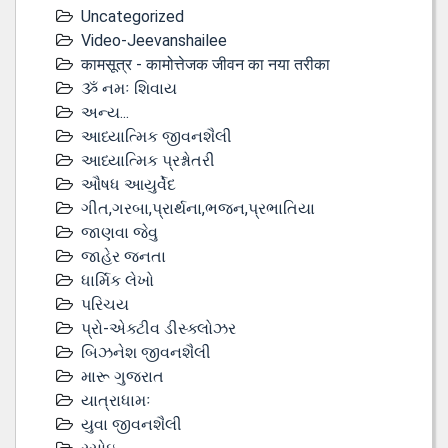
Uncategorized
Video-Jeevanshailee
कामसूत्र - कामोत्तेजक जीवन का नया तरीका
ૐ નમઃ શિવાય
અન્ય...
આધ્યાત્મિક જીવનશૈલી
આધ્યાત્મિક પ્રશ્નોતરી
ઔષધ આયુર્વેદ
ગીત,ગરબા,પ્રાર્થના,ભજન,પ્રભાતિયા
જાણવા જેવુ
જાહેર જનતા
ધાર્મિક લેખો
પરિચય
પ્રો-એક્ટીવ ડીસ્‍ક્લોઝર
બિઝનેશ જીવનશૈલી
મારૂ ગુજરાત
યાત્રાધામઃ
યુવા જીવનશૈલી