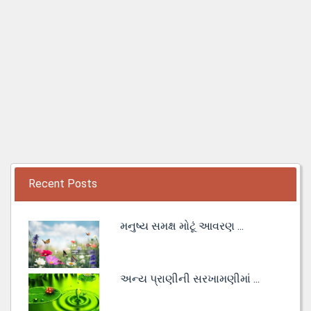
Recent Posts
મનુષ્ય સમક્ષ મોટૂં આવરણ ...
અન્ય પ્રાણીની સરખામણીમાં ...