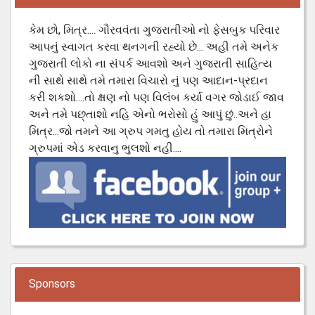
કેમ છો, મિત્ર.... ગૌરવવંતા ગુજરાતીઓ નો ફેસબુક પરિવાર
આપનું સ્વાગત કરવા થનગની રહ્યો છે... અહી તમે અનેક
ગુજરાતી લોકો ના સંપર્ક આવશો અને ગુજરાતી સાહિત્ય
ની સાથે સાથે તમે તમારા વિચારો નું પણ આદાન-પ્રદાન
કરી શકશો....તો ક્ષણ નો પણ વિલંબ કર્યા વગર જોડાઈ જાવ
અને તમે પછ્તાશો નહિ એનો ભરોસો હું આપું છું..અને હા
મિત્ર...જો તમને આ ગ્રુપ ગમતુ હોય તો તમારા મિત્રોને
ગ્રુપમાં એડ કરવાનુ ભુલશો નહી....
Sponsors