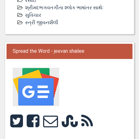
રસોઇ
શ્રીમદભગવતગીતા શ્લોક ભાષાંતર સાથેઃ
સુવિચાર
સ્ત્રી જીવનશૈલી
Spread the Word - jeevan shailee