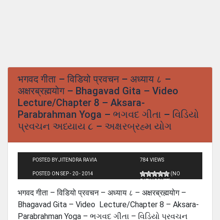
भगवद गीता – विडियो प्रवचन – अध्याय ८ –
अक्षरब्रह्मयोग – Bhagavad Gita – Video
Lecture/Chapter 8 – Aksara-
Parabrahman Yoga – ભગવદ ગીતા – વિડિયો
પ્રવચન અધ્યાય ૮ – અક્ષરબ્રહ્મ યોગ
POSTED BY JITENDRA RAVIA
784 VIEWS
POSTED ON SEP - 20 - 2014
(NO
RATINGS YET)
भगवद गीता – विडियो प्रवचन – अध्याय ८ – अक्षरब्रह्मयोग –
Bhagavad Gita – Video Lecture/Chapter 8 – Aksara-
Parabrahman Yoga – ભગવદ ગીતા – વિડિયો પ્રવચન