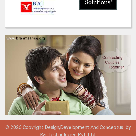
© 2026 Copyright
Design,
Development
And
Conceptual by
Raj Technologies Pvt. Ltd.