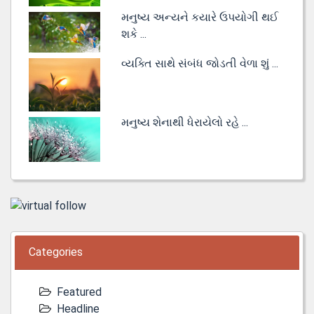
મનુષ્ય અન્યને કયારે ઉપયોગી થઈ
શકે ...
વ્યક્તિ સાથે સંબંધ જોડતી વેળા શું ...
મનુષ્ય શેનાથી ધેરાયેલો રહે ...
Categories
Featured
Headline