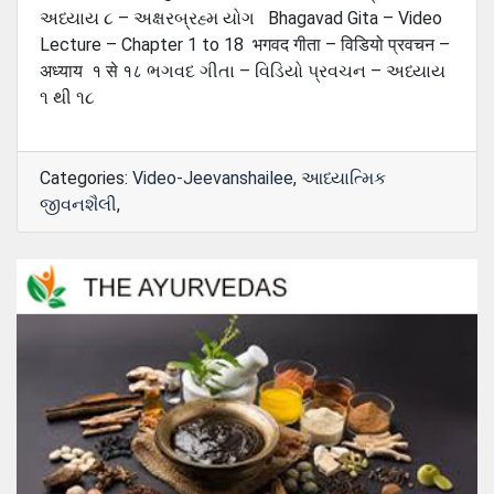
અધ્યાય ૮ – અક્ષરબ્રહ્મ યોગ Bhagavad Gita – Video
Lecture – Chapter 1 to 18 भगवद गीता – विडियो प्रवचन –
अध्याय १ से १८ ભગવદ ગીતા – વિડિયો પ્રવચન – અધ્યાય
૧ થી ૧૮
Categories:
Video-Jeevanshailee
,
આધ્યાત્મિક
જીવનશૈલી
,