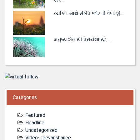
શકે ...
વ્યક્તિ સાથે સંબંધ જોડતી વેળા શું ...
મનુષ્ય શેનાથી ધેરાયેલો રહે ...
Categories
Featured
Headline
Uncategorized
Video-Jeevanshailee