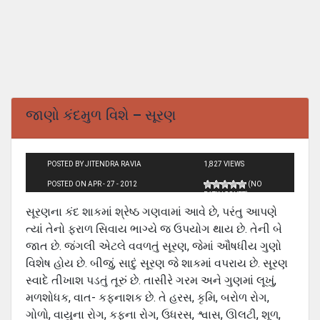
જાણો કંદમુળ વિશે – સૂરણ
POSTED BY JITENDRA RAVIA
1,827 VIEWS
POSTED ON APR - 27 - 2012
(NO
RATINGS YET)
સૂરણના કંદ શાકમાં શ્રેષ્‍ઠ ગણવામાં આવે છે, પરંતુ આપણે
ત્યાં તેનો ફરાળ સિવાય ભાગ્યે જ ઉપયોગ થાય છે. તેની બે
જાત છે. જંગલી એટલે વવળતું સૂરણ, જેમાં ઔષધીય ગુણો
વિશેષ હોય છે. બીજું, સાદું સૂરણ જે શાકમાં વપરાય છે. સૂરણ
સ્વાદે તીખાશ પડતું તૂરું છે. તાસીરે ગરમ અને ગુણમાં લૂખું,
મળશોધક, વાત- કફનાશક છે. તે હરસ, કૃમિ, બરોળ રોગ,
ગોળો, વાયુના રોગ, કફના રોગ, ઉધરસ, શ્વાસ, ઊલટી, શૂળ,