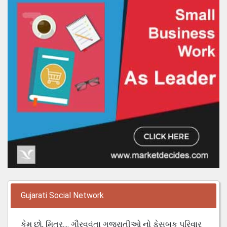
Gujarati Social Network
કેમ છો, મિત્ર.... ગૌરવવંતા ગુજરાતીઓ નો ફેસબુક પરિવાર