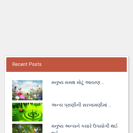
Recent Posts
મનુષ્ય સમક્ષ મોટૂં આવરણ ...
અન્ય પ્રાણીની સરખામણીમાં ...
મનુષ્ય અન્યને કયારે ઉપયોગી થઈ