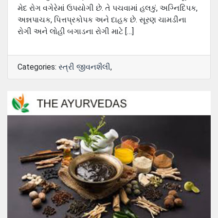
મેદ રોગ વગેરેમાં ઉપયોગી છે. તે પચવામાં હલકું, અગ્નિદિપક,
અન્નપાચક, પિત્તપ્રકોપક અને દાહક છે. સૂરણ ચામડીના
રોગી અને લોહી બગાડના રોગી માટે […]
Categories:
સ્ત્રી જીવનશૈલી
,