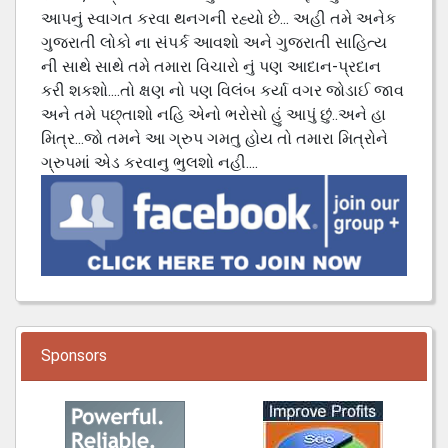
આપનું સ્વાગત કરવા થનગની રહ્યો છે... અહી તમે અનેક
ગુજરાતી લોકો ના સંપર્ક આવશો અને ગુજરાતી સાહિત્ય
ની સાથે સાથે તમે તમારા વિચારો નું પણ આદાન-પ્રદાન
કરી શકશો....તો ક્ષણ નો પણ વિલંબ કર્યા વગર જોડાઈ જાવ
અને તમે પછ્તાશો નહિ એનો ભરોસો હું આપું છું..અને હા
મિત્ર...જો તમને આ ગ્રુપ ગમતુ હોય તો તમારા મિત્રોને
ગ્રુપમાં એડ કરવાનુ ભુલશો નહી....
Sponsors