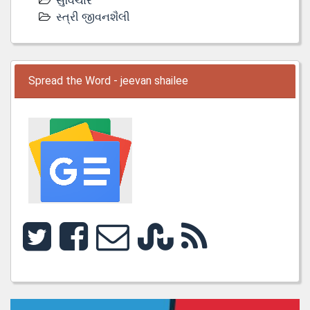
સુવિચાર
સ્ત્રી જીવનશૈલી
Spread the Word - jeevan shailee