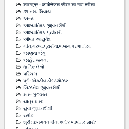
कामसूत्र - कामोत्तेजक जीवन का नया तरीका
ૐ નમઃ શિવાય
અન્ય...
આધ્યાત્મિક જીવનશૈલી
આધ્યાત્મિક પ્રશ્નોતરી
ઔષધ આયુર્વેદ
ગીત,ગરબા,પ્રાર્થના,ભજન,પ્રભાતિયા
જાણવા જેવુ
જાહેર જનતા
ધાર્મિક લેખો
પરિચય
પ્રો-એક્ટીવ ડીસ્‍ક્લોઝર
બિઝનેશ જીવનશૈલી
મારૂ ગુજરાત
યાત્રાધામઃ
યુવા જીવનશૈલી
રસોઇ
શ્રીમદભગવતગીતા શ્લોક ભાષાંતર સાથેઃ