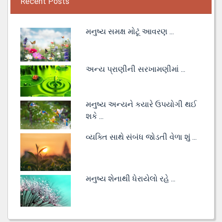
Recent Posts
મનુષ્ય સમક્ષ મોટૂં આવરણ ...
અન્ય પ્રાણીની સરખામણીમાં ...
મનુષ્ય અન્યને કયારે ઉપયોગી થઈ
શકે ...
વ્યક્તિ સાથે સંબંધ જોડતી વેળા શું ...
મનુષ્ય શેનાથી ધેરાયેલો રહે ...