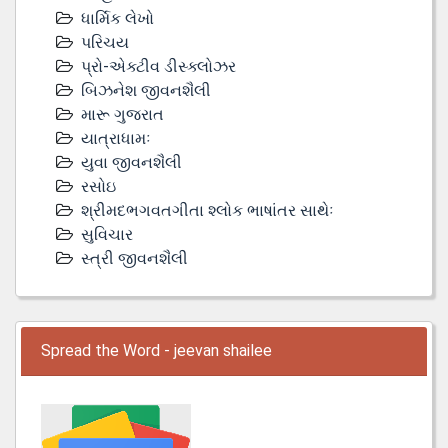
ધાર્મિક લેખો
પરિચય
પ્રો-એક્ટીવ ડીસ્‍ક્લોઝર
બિઝનેશ જીવનશૈલી
મારૂ ગુજરાત
યાત્રાધામઃ
યુવા જીવનશૈલી
રસોઇ
શ્રીમદભગવતગીતા શ્લોક ભાષાંતર સાથેઃ
સુવિચાર
સ્ત્રી જીવનશૈલી
Spread the Word - jeevan shailee