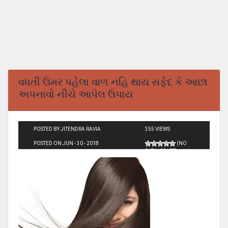
વધતી ઉંમર પહેલા વાળ નહિ થાય સફેદ કે આછા
અપનાવો નીચે આપેલ ઉપાય
POSTED BY JITENDRA RAVIA
355 VIEWS
POSTED ON JUN - 30 - 2018
(NO
RATINGS YET)