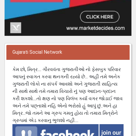
Gujarati Social Network
કેમ છો, મિત્ર.... ગૌરવવંતા ગુજરાતીઓ નો ફેસબુક પરિવાર
આપનું સ્વાગત કરવા થનગની રહ્યો છે... અહી તમે અનેક
ગુજરાતી લોકો ના સંપર્ક આવશો અને ગુજરાતી સાહિત્ય
ની સાથે સાથે તમે તમારા વિચારો નું પણ આદાન-પ્રદાન
કરી શકશો....તો ક્ષણ નો પણ વિલંબ કર્યા વગર જોડાઈ જાવ
અને તમે પછ્તાશો નહિ એનો ભરોસો હું આપું છું..અને હા
મિત્ર...જો તમને આ ગ્રુપ ગમતુ હોય તો તમારા મિત્રોને
ગ્રુપમાં એડ કરવાનુ ભુલશો નહી....