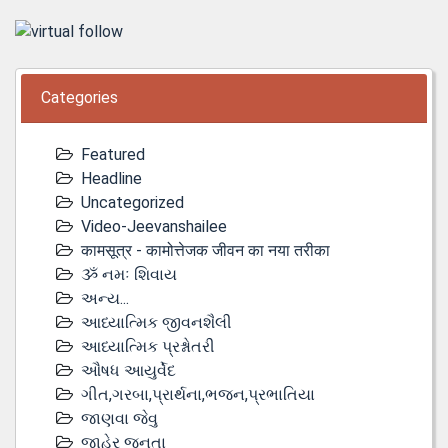
Categories
Featured
Headline
Uncategorized
Video-Jeevanshailee
कामसूत्र - कामोत्तेजक जीवन का नया तरीका
ૐ નમઃ શિવાય
અન્ય...
આધ્યાત્મિક જીવનશૈલી
આધ્યાત્મિક પ્રશ્નોતરી
ઔષધ આયુર્વેદ
ગીત,ગરબા,પ્રાર્થના,ભજન,પ્રભાતિયા
જાણવા જેવુ
જાહેર જનતા