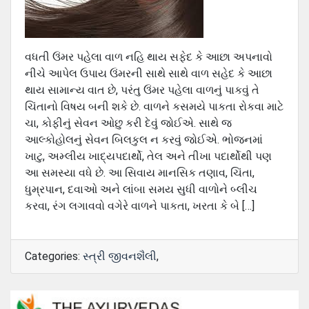
વધતી ઉંમર પહેલા વાળ નહિ થાય સફેદ કે આછા અપનાવો
નીચે આપેલ ઉપાય ઉંમરની સાથે સાથે વાળ સહેદ કે આછા
થાય સામાન્ય વાત છે, પરંતુ ઉંમર પહેલા વાળનું પાકવું તે
ચિંતાનો વિષય બની શકે છે. વાળને કસમયે પાકતા રોકવા માટે
ચા, કોફીનું સેવન ઓછુ કરી દેવું જોઈએ. સાથે જ
આલ્કોહોલનું સેવન બિલકુલ ન કરવું જોઈએ. ભોજનમાં
ખાટુ, અમ્લીય ખાદ્યપદાર્થો, તેલ અને તીખા પદાર્થોથી પણ
આ સમસ્યા વધે છે. આ સિવાય માનસિક તણાવ, ચિંતા,
ધુમ્રપાન, દવાઓ અને લાંબા સમય સુધી વાળોને બ્લીચ
કરવા, રંગ લગાવવો વગેરે વાળને પાકતા, ખરતા કે બે […]
Categories:
સ્ત્રી જીવનશૈલી
,