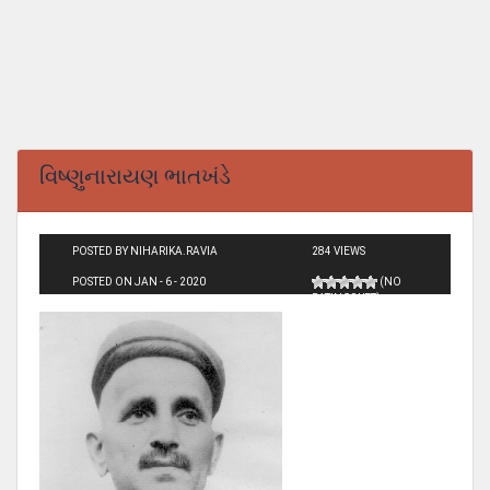
વિષ્ણુનારાયણ ભાતખંડે
POSTED BY NIHARIKA.RAVIA
284 VIEWS
POSTED ON JAN - 6 - 2020
(NO
RATINGS YET)