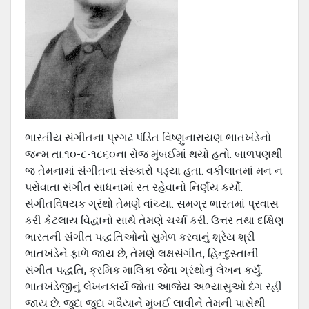
ભારતીય સંગીતના પ્રગઢ પંડિત વિષ્ણુનારાયણ ભાતખંડેનો
જન્મ તા.૧૦-૮-૧૮૬૦ના રોજ મુંબઈમાં થયો હતો. બાળપણથી
જ તેમનામાં સંગીતના સંસ્કારો પડ્યા હતા. વકીલાતમાં મન ન
પરોવાતા સંગીત સાધનામાં રત રહેવાનો નિર્ણય કર્યો.
સંગીતવિષયક ગ્રંથો તેમણે વાંચ્યા. સમગ્ર ભારતમાં પ્રવાસ
કરી કેટલાય વિદ્વાનો સાથે તેમણે ચર્ચા કરી. ઉત્તર તથા દક્ષિણ
ભારતની સંગીત પદ્ધતિઓનો સુમેળ કરવાનું શ્રેય શ્રી
ભાતખંડેને ફાળે જાય છે, તેમણે લક્ષસંગીત, હિન્દુસ્તાની
સંગીત પદ્ધતિ, ક્રમિક માલિકા જેવા ગ્રંથોનું લેખન કર્યું.
ભાતખંડેજીનું લેખનકાર્ય જોતા આજેય અભ્યાસુઓ દંગ રહી
જાય છે. જુદા જુદા ગવૈયાને મુંબઈ લાવીને તેમની પાસેથી