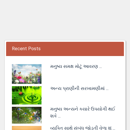
Recent Posts
મનુષ્ય સમક્ષ મોટૂં આવરણ ...
અન્ય પ્રાણીની સરખામણીમાં ...
મનુષ્ય અન્યને કયારે ઉપયોગી થઈ
શકે ...
વ્યક્તિ સાથે સંબંધ જોડતી વેળા શું ...