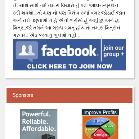
ની સાથે સાથે તમે તમારા વિચારો નું પણ આદાન-પ્રદાન
કરી શકશો....તો ક્ષણ નો પણ વિલંબ કર્યા વગર જોડાઈ જાવ
અને તમે પછ્તાશો નહિ એનો ભરોસો હું આપું છું..અને હા
મિત્ર...જો તમને આ ગ્રુપ ગમતુ હોય તો તમારા મિત્રોને
ગ્રુપમાં એડ કરવાનુ ભુલશો નહી....
Sponsors