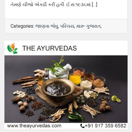
તેમણે ચીજો એકઠી કરી હતી. ઈ.સ.૧૯૩૬માં […]
Categories:
જાણવા જેવુ
,
પરિચય
,
મારૂ ગુજરાત
,