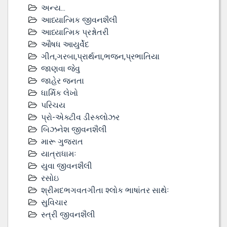
અન્ય...
આધ્યાત્મિક જીવનશૈલી
આધ્યાત્મિક પ્રશ્નોતરી
ઔષધ આયુર્વેદ
ગીત,ગરબા,પ્રાર્થના,ભજન,પ્રભાતિયા
જાણવા જેવુ
જાહેર જનતા
ધાર્મિક લેખો
પરિચય
પ્રો-એક્ટીવ ડીસ્‍ક્લોઝર
બિઝનેશ જીવનશૈલી
મારૂ ગુજરાત
યાત્રાધામઃ
યુવા જીવનશૈલી
રસોઇ
શ્રીમદભગવતગીતા શ્લોક ભાષાંતર સાથેઃ
સુવિચાર
સ્ત્રી જીવનશૈલી