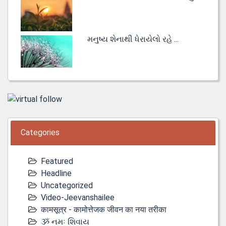
મનુષ્ય શેનાથી ધેરાયેલો રહે ...
Categories
Featured
Headline
Uncategorized
Video-Jeevanshailee
कामसूत्र - कामोत्तेजक जीवन का नया तरीका
ૐ નમઃ શિવાય