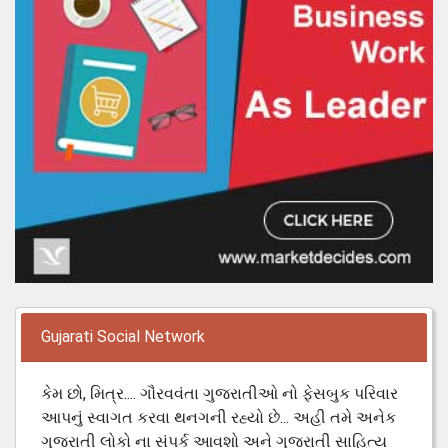
Gujarati Social Network
કેમ છો, મિત્ર.... ગૌરવવંતા ગુજરાતીઓ નો ફેસબુક પરિવાર
આપનું સ્વાગત કરવા થનગની રહ્યો છે... અહી તમે અનેક
ગુજરાતી લોકો ના સંપર્ક આવશો અને ગુજરાતી સાહિત્ય