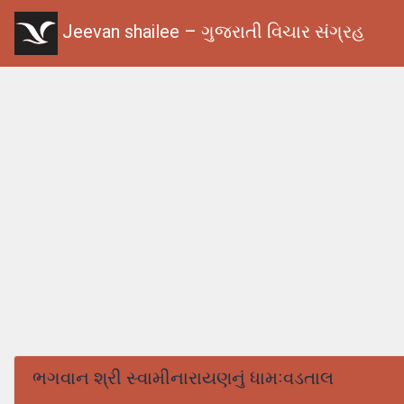
Jeevan shailee – ગુજરાતી વિચાર સંગ્રહ
ભગવાન શ્રી સ્વામીનારાયણનું ધામઃવડતાલ