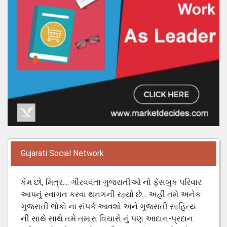
Gujarati Social Network
કેમ છો, મિત્ર.... ગૌરવવંતા ગુજરાતીઓ નો ફેસબુક પરિવાર
આપનું સ્વાગત કરવા થનગની રહ્યો છે... અહી તમે અનેક
ગુજરાતી લોકો ના સંપર્ક આવશો અને ગુજરાતી સાહિત્ય
ની સાથે સાથે તમે તમારા વિચારો નું પણ આદાન-પ્રદાન