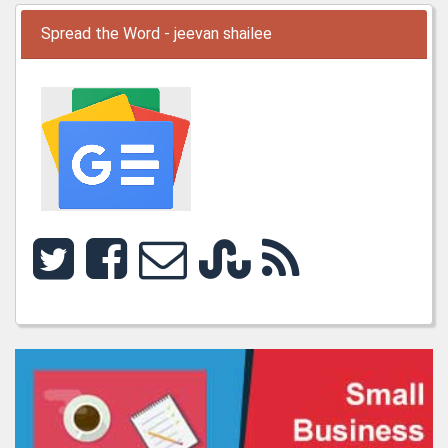
Spread the Word - jeevan shailee