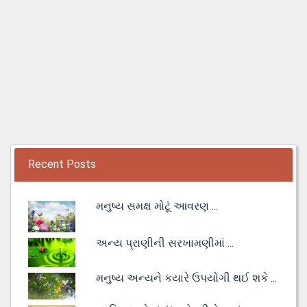
Recent Posts
મનુષ્ય સમક્ષ મોટૂં આવરણ ...
અન્ય પ્રાણીની સરખામણીમાં ...
મનુષ્ય અન્યને કયારે ઉપયોગી થઈ શકે ...