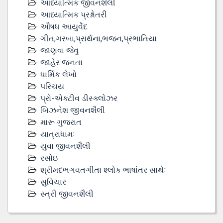
આધ્યાત્મિક જીવનશૈલી
આધ્યાત્મિક પ્રશ્નોતરી
ઔષધ આયુર્વેદ
ગીત,ગરબા,પ્રાર્થના,ભજન,પ્રભાતિયા
જાણવા જેવુ
જાહેર જનતા
ધાર્મિક લેખો
પરિચય
પ્રો-એક્ટીવ ડીસ્‍ક્લોઝર
બિઝનેશ જીવનશૈલી
મારૂ ગુજરાત
યાત્રાધામઃ
યુવા જીવનશૈલી
રસોઇ
શ્રીમદભગવતગીતા શ્લોક ભાષાંતર સાથેઃ
સુવિચાર
સ્ત્રી જીવનશૈલી