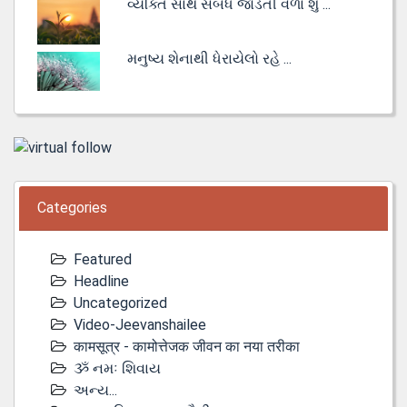
વ્યક્તિ સાથે સંબંધ જોડતી વેળા શું ...
મનુષ્ય શેનાથી ધેરાયેલો રહે ...
Categories
Featured
Headline
Uncategorized
Video-Jeevanshailee
कामसूत्र - कामोत्तेजक जीवन का नया तरीका
ૐ નમઃ શિવાય
અન્ય...