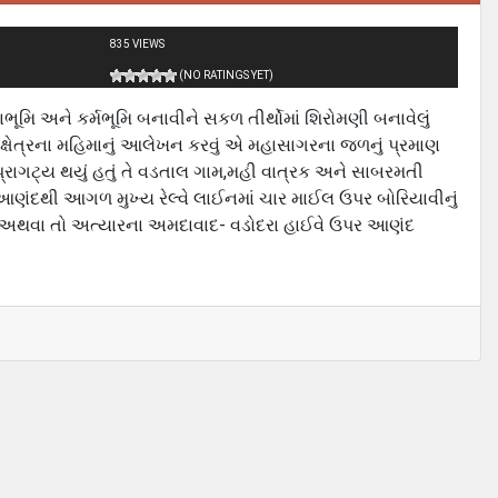
835 VIEWS
(NO RATINGS YET)
ભૂમિ અને કર્મભૂમિ બનાવીને સકળ તીર્થોમાં શિરોમણી બનાવેલું
 ક્ષેત્રના મહિમાનું આલેખન કરવું એ મહાસાગરના જળનું પ્રમાણ
ં પ્રાગટ્ય થયું હતું તે વડતાલ ગામ,મહી વાત્રક અને સાબરમતી
 આણંદથી આગળ મુખ્ય રેલ્વે લાઈનમાં ચાર માઈલ ઉપર બોરિયાવીનું
 છે.અથવા તો અત્યારના અમદાવાદ- વડોદરા હાઈવે ઉપર આણંદ