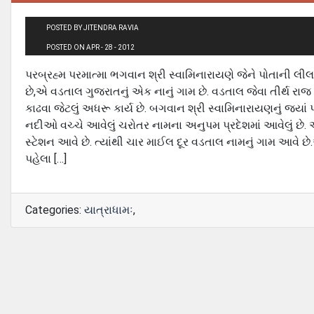
POSTED BY JITENDRA RAVIA
POSTED ON APR - 28 - 2012
પરબ્રહ્મ પરમાત્મા ભગવાન શ્રી સ્વામિનારાયણે જેને પોતાની લીલા
છે,એ વડતાલ ગુજરાતનું એક નાનું ગામ છે. વડતાલ જેવા તીર્થ રાજ
કાઢવા જેટલું અધરૂ કાર્ય છે. બગવાન શ્રી સ્વામિનારાયણનું જ્યા
નદીઓ વચ્ચે આવેલું ચરોતર નામના અનુપમ પ્રદેશમાં આવેલું છે.
સ્ટેશન આવે છે. ત્યાંથી ચાર માઈલ દૂર વડતાલ નામનું ગામ આવે
પહેલા […]
Categories:
યાત્રાધામઃ
,