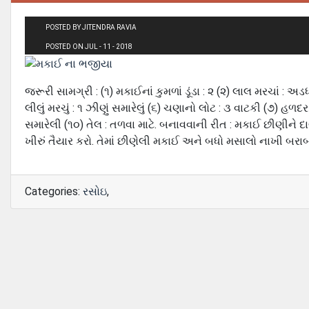
POSTED BY JITENDRA RAVIA
POSTED ON JUL - 11 - 2018
જરૂરી સામગ્રી : (૧) મકાઈનાં કુમળાં ડૂંડા : ૨ (૨) લાલ મરચાં : 
લીલું મરચું : ૧ ઝીણું સમારેલું (૬) ચણાનો લોટ : ૩ વાટકી (૭) હ
સમારેલી (૧૦) તેલ : તળવા માટે. બનાવવાની રીત : મકાઈ છીણીને દ
ખીરું તૈયાર કરો. તેમાં છીણેલી મકાઈ અને બધો મસાલો નાખી બરા
Categories:
રસોઇ
,