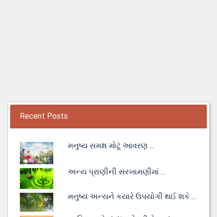
Recent Posts
મનુષ્ય સમક્ષ મોટૂં આવરણ ...
અન્ય પ્રાણીની સરખામણીમાં ...
મનુષ્ય અન્યને કયારે ઉપયોગી થઈ શકે ...