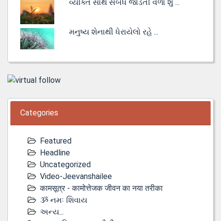
વ્યક્તિ સાથે સંબંધ જોડતી વેળા શું ...
મનુષ્ય શેનાથી ધેરાયેલો રહે ...
Categories
Featured
Headline
Uncategorized
Video-Jeevanshailee
कामसूत्र - कामोत्तेजक जीवन का नया तरीका
ૐ નમઃ શિવાય
અન્ય...