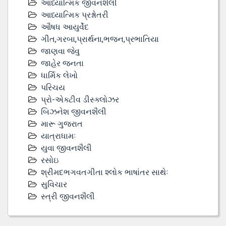
આધ્યાત્મિક જીવનશૈલી
આધ્યાત્મિક પ્રશ્નોતરી
ઔષધ આયુર્વેદ
ગીત,ગરબા,પ્રાર્થના,ભજન,પ્રભાતિયા
જાણવા જેવુ
જાહેર જનતા
ધાર્મિક લેખો
પરિચય
પ્રો-એક્ટીવ ડીસ્‍ક્લોઝર
બિઝનેશ જીવનશૈલી
મારૂ ગુજરાત
યાત્રાધામઃ
યુવા જીવનશૈલી
રસોઇ
શ્રીમદભગવતગીતા શ્લોક ભાષાંતર સાથેઃ
સુવિચાર
સ્ત્રી જીવનશૈલી