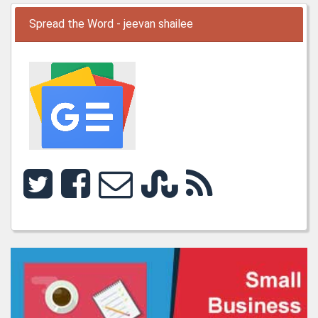
Spread the Word - jeevan shailee