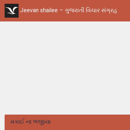
Jeevan shailee – ગુજરાતી વિચાર સંગ્રહ
મકાઈ ના ભજીયા