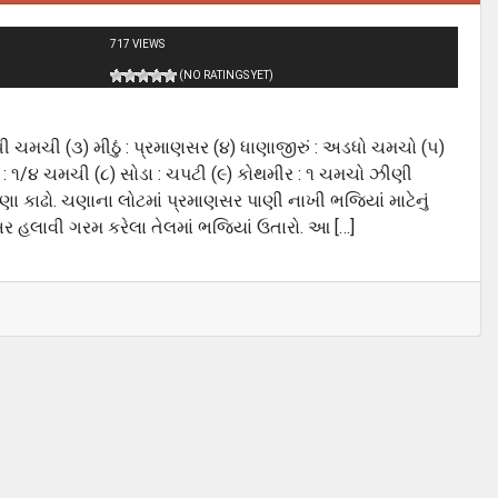
717 VIEWS
(NO RATINGS YET)
અડધી ચમચી (૩) મીઠું : પ્રમાણસર (૪) ધાણાજીરું : અડધો ચમચો (૫)
ળદર : ૧/૪ ચમચી (૮) સોડા : ચપટી (૯) કોથમીર : ૧ ચમચો ઝીણી
ાણા કાઢો. ચણાના લોટમાં પ્રમાણસર પાણી નાખી ભજિયાં માટેનું
બર હલાવી ગરમ કરેલા તેલમાં ભજિયાં ઉતારો. આ […]