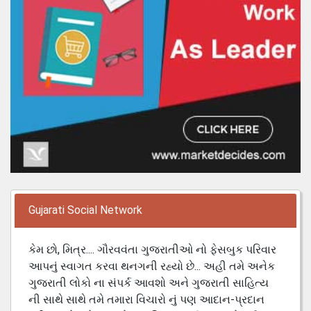
Gujarati Social Network
કેમ છો, મિત્ર.... ગૌરવવંતા ગુજરાતીઓ નો ફેસબુક પરિવાર
આપનું સ્વાગત કરવા થનગની રહ્યો છે... અહી તમે અનેક
ગુજરાતી લોકો ના સંપર્ક આવશો અને ગુજરાતી સાહિત્ય
ની સાથે સાથે તમે તમારા વિચારો નું પણ આદાન-પ્રદાન