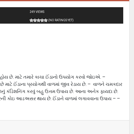
249 VIEWS
(NO RATINGS YET)
હોય છે. માટે તમારે કાચા ઈંડાનો ઉપયોગ કરવો જોઇએ. –
છે માટે ઈંડાના પ્રયોગથી વાળમાં જીવ રેડાય છે. – વાળને ચમકદાર
ું કંડિશનિંગ કરવું બહુ ઉત્તમ ઉપાય છે. આના અનેક ફાયદા છે.
ારની કોઇ આડઅસર થાય છે. ઈંડાને વાળમાં લગાવવાના ઉપાય – –