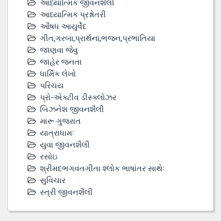
આધ્યાત્મિક જીવનશૈલી
આધ્યાત્મિક પ્રશ્નોતરી
ઔષધ આયુર્વેદ
ગીત,ગરબા,પ્રાર્થના,ભજન,પ્રભાતિયા
જાણવા જેવુ
જાહેર જનતા
ધાર્મિક લેખો
પરિચય
પ્રો-એક્ટીવ ડીસ્‍ક્લોઝર
બિઝનેશ જીવનશૈલી
મારૂ ગુજરાત
યાત્રાધામઃ
યુવા જીવનશૈલી
રસોઇ
શ્રીમદભગવતગીતા શ્લોક ભાષાંતર સાથેઃ
સુવિચાર
સ્ત્રી જીવનશૈલી