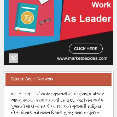
Gujarati Social Network
કેમ છો, મિત્ર.... ગૌરવવંતા ગુજરાતીઓ નો ફેસબુક પરિવાર
આપનું સ્વાગત કરવા થનગની રહ્યો છે... અહી તમે અનેક
ગુજરાતી લોકો ના સંપર્ક આવશો અને ગુજરાતી સાહિત્ય
ની સાથે સાથે તમે તમારા વિચારો નું પણ આદાન-પ્રદાન