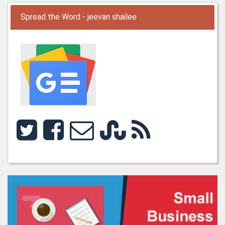
Spread the Word - jeevan shailee