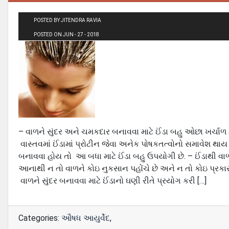
POSTED BY JITENDRA RAVIA
POSTED ON JUN - 27 - 2018
– વાળને સુંદર અને ચમકદાર બનાવવા માટે ઈંડા બહુ ઓછા ખર્ચાળ 
વાસ્તવમાં ઈંડામાં પ્રોટીન જેવા અનેક પોષકતત્વોનો સમાવેશ થાય 
બનાવવા હોય તો આ બધા માટે ઈંડા બહુ ઉપયોગી છે. – ઈંડાથી વાળન
આનાથી ન તો વાળને કોઇ નુકસાન પહોંચે છે અને ન તો કોઇ પ્રક
વાળને સુંદર બનાવવા માટે ઈંડાનો ઘણી રીતે પ્રયોગ કરી […]
Categories:
ઔષધ આયુર્વેદ
,