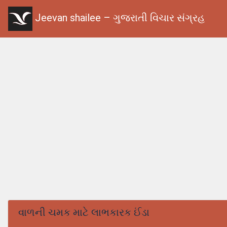
Jeevan shailee – ગુજરાતી વિચાર સંગ્રહ
વાળની ચમક માટે લાભકારક ઈંડા