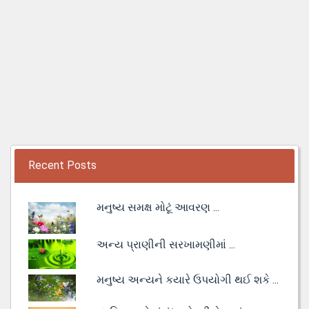
Recent Posts
મનુષ્ય સમક્ષ મોટૂં આવરણ ...
અન્ય પ્રાણીની સરખામણીમાં ...
મનુષ્ય અન્યને કયારે ઉપયોગી થઈ શકે ...