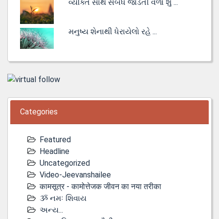
વ્યક્તિ સાથે સંબંધ જોડતી વેળા શું ...
મનુષ્ય શેનાથી ધેરાયેલો રહે ...
Categories
Featured
Headline
Uncategorized
Video-Jeevanshailee
कामसूत्र - कामोत्तेजक जीवन का नया तरीका
ૐ નમઃ શિવાય
અન્ય...