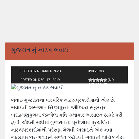
ગુજરાત નું નાટક ભવાઈ
POSTED BY NIHARIKA.RAVIA
398 VIEWS
POSTED ON DEC - 17 - 2019
(NO
RATINGS YET)
ભવાઇ ગુજરાતના પારંપરિક નાટયપ્રકારોમાંનો એક છે.
ભવાઇની શરૂઆત સિદ્ઘપુરના ઔદિચ્‍ય સહસ્‍ત્ર
બ્રાહ્મણકુળમાં જન્‍મેલા કવિ-કથાકાર અસાઇત ઠાકરે કરી
હતી. ચૌદમી સદીમાં ગુજરાતના પ્રદેશોમાં પ્રચલિત
નાટયપ્રકારોમાંથી પ્રેરણા મેળવી અસાઇતે એક નવા
નાટયપ્રકાર-ભવાઇનું સર્જન કર્યું હતું. ભવાઇનું વાચિક ગેય