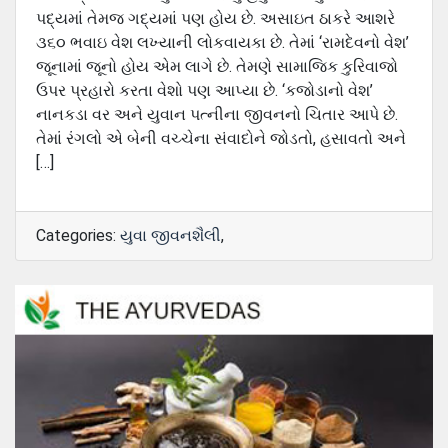
પદ્યમાં તેમજ ગદ્યમાં પણ હોય છે. અસાઇત ઠાકરે આશરે
૩૬૦ ભવાઇ વેશ લખ્‍યાની લોકવાયકા છે. તેમાં ‘રામદેવનો વેશ’
જૂનામાં જૂનો હોય એમ લાગે છે. તેમણે સામાજિક કુરિવાજો
ઉપર પ્રહારો કરતા વેશો પણ આપ્‍યા છે. ‘કજોડાનો વેશ’
નાનકડા વર અને યુવાન પત્‍નીના જીવનનો ચિતાર આપે છે.
તેમાં રંગલો એ બેની વચ્‍ચેના સંવાદોને જોડતો, હસાવતો અને
[…]
Categories:
યુવા જીવનશૈલી
,