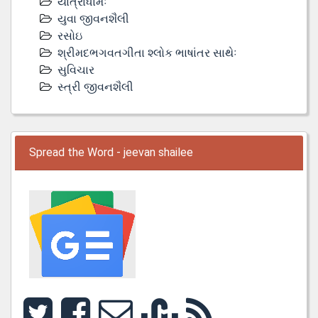
યાત્રાધામઃ
યુવા જીવનશૈલી
રસોઇ
શ્રીમદભગવતગીતા શ્લોક ભાષાંતર સાથેઃ
સુવિચાર
સ્ત્રી જીવનશૈલી
Spread the Word - jeevan shailee