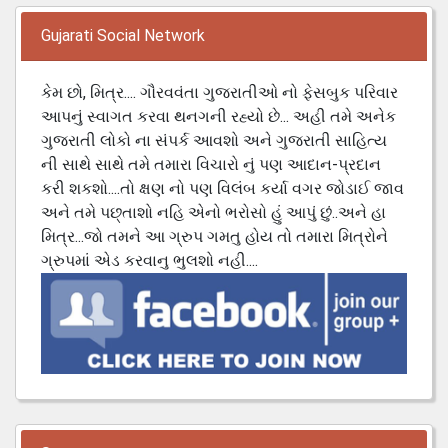
Gujarati Social Network
કેમ છો, મિત્ર.... ગૌરવવંતા ગુજરાતીઓ નો ફેસબુક પરિવાર
આપનું સ્વાગત કરવા થનગની રહ્યો છે... અહી તમે અનેક
ગુજરાતી લોકો ના સંપર્ક આવશો અને ગુજરાતી સાહિત્ય
ની સાથે સાથે તમે તમારા વિચારો નું પણ આદાન-પ્રદાન
કરી શકશો....તો ક્ષણ નો પણ વિલંબ કર્યા વગર જોડાઈ જાવ
અને તમે પછ્તાશો નહિ એનો ભરોસો હું આપું છું..અને હા
મિત્ર...જો તમને આ ગ્રુપ ગમતુ હોય તો તમારા મિત્રોને
ગ્રુપમાં એડ કરવાનુ ભુલશો નહી....