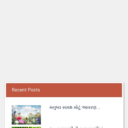
Recent Posts
મનુષ્ય સમક્ષ મોટૂં આવરણ ...