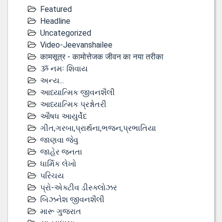
Featured
Headline
Uncategorized
Video-Jeevanshailee
कामसूत्र - कामोत्तेजक जीवन का नया तरीका
ૐ નમઃ શિવાય
અન્ય...
આધ્યાત્મિક જીવનશૈલી
આધ્યાત્મિક પ્રશ્નોતરી
ઔષધ આયુર્વેદ
ગીત,ગરબા,પ્રાર્થના,ભજન,પ્રભાતિયા
જાણવા જેવુ
જાહેર જનતા
ધાર્મિક લેખો
પરિચય
પ્રો-એક્ટીવ ડીસ્‍ક્લોઝર
બિઝનેશ જીવનશૈલી
મારૂ ગુજરાત