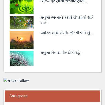
અન્ય પ્રાણીની સરખામણીમાં ...
મનુષ્ય અન્યને કયારે ઉપયોગી થઈ
શકે ...
વ્યક્તિ સાથે સંબંધ જોડતી વેળા શું ...
મનુષ્ય શેનાથી ધેરાયેલો રહે ...
Categories