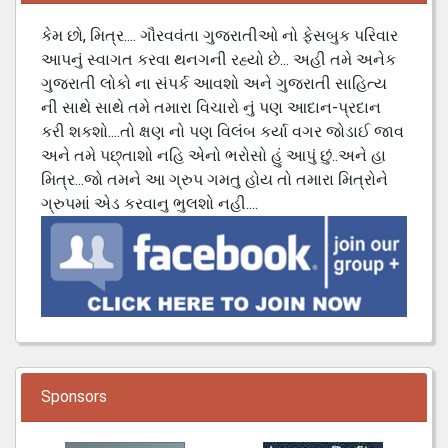
કેમ છો, મિત્ર.... ગૌરવવંતા ગુજરાતીઓ નો ફેસબુક પરિવાર
આપનું સ્વાગત કરવા થનગની રહ્યો છે... અહી તમે અનેક
ગુજરાતી લોકો ના સંપર્ક આવશો અને ગુજરાતી સાહિત્ય
ની સાથે સાથે તમે તમારા વિચારો નું પણ આદાન-પ્રદાન
કરી શકશો....તો ક્ષણ નો પણ વિલંબ કર્યા વગર જોડાઈ જાવ
અને તમે પછ્તાશો નહિ એનો ભરોસો હું આપું છું..અને હા
મિત્ર...જો તમને આ ગ્રુપ ગમતુ હોય તો તમારા મિત્રોને
ગ્રુપમાં એડ કરવાનુ ભુલશો નહી....
Sponsors