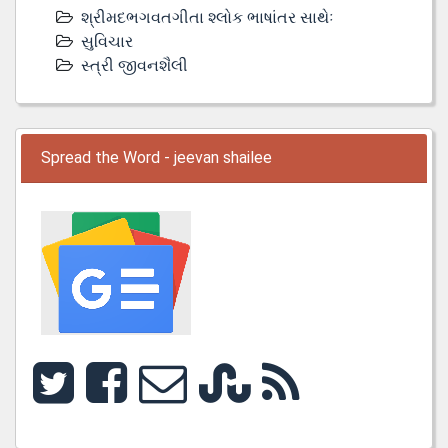
શ્રીમદભગવતગીતા શ્લોક ભાષાંતર સાથેઃ
સુવિચાર
સ્ત્રી જીવનશૈલી
Spread the Word - jeevan shailee