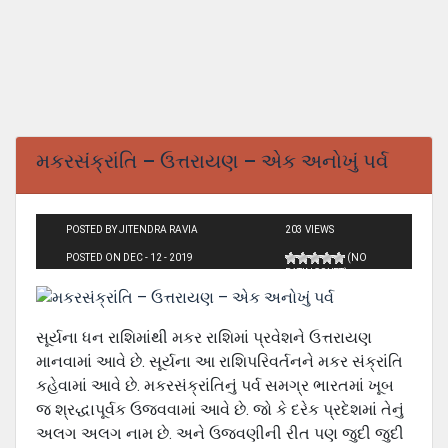
મકરસંક્રાંતિ – ઉત્તરાયણ – એક અનોખું પર્વ
POSTED BY JITENDRA RAVIA
203 VIEWS
POSTED ON DEC - 12 - 2019
(NO
RATINGS YET)
સૂર્યના ધન રાશિમાંથી મકર રાશિમાં પ્રવેશને ઉત્તરાયણ
માનવામાં આવે છે. સૂર્યના આ રાશિપરિવર્તનને મકર સંક્રાંતિ
કહેવામાં આવે છે. મકરસંક્રાંતિનું પર્વ સમગ્ર ભારતમાં ખૂબ
જ શ્રદ્ધાપૂર્વક ઉજવવામાં આવે છે. જો કે દરેક પ્રદેશમાં તેનું
અલગ અલગ નામ છે. અને ઉજવણીની રીત પણ જુદી જુદી