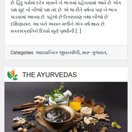
છે. હિંદુ ધર્મમાં દરેક માસને બે ભાગમાં વહેંચવામાં આવે છે. એક
પક્ષ સુદ તો બીજો પક્ષ વદ છે. એ જ રીતે વર્ષના પણ બે ભાગ
પાડવામાં આવ્યા છે. પહેલો છે ઉત્તરાયણ તથા બીજો છે
દક્ષિણાયન. આ બંને અયન મળીને એક વર્ષ થાય છે.
મકરસંક્રાંતિને દિવસે સૂર્ય પૃથ્વીની […]
Categories:
આધ્યાત્મિક જીવનશૈલી
,
મારૂ ગુજરાત
,