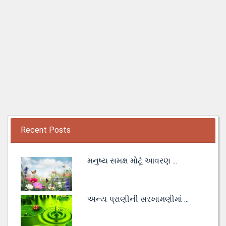
Recent Posts
મનુષ્ય સમક્ષ મોટૂં આવરણ ...
અન્ય પ્રાણીની સરખામણીમાં ...