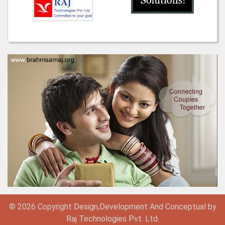
© 2026 Copyright
Design,
Development
And
Conceptual by
Raj Technologies Pvt. Ltd.