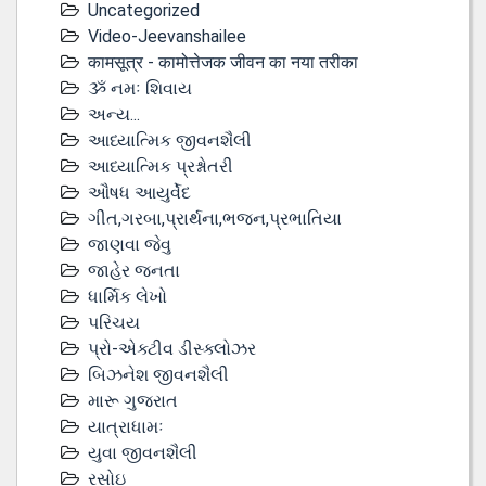
Uncategorized
Video-Jeevanshailee
कामसूत्र - कामोत्तेजक जीवन का नया तरीका
ૐ નમઃ શિવાય
અન્ય...
આધ્યાત્મિક જીવનશૈલી
આધ્યાત્મિક પ્રશ્નોતરી
ઔષધ આયુર્વેદ
ગીત,ગરબા,પ્રાર્થના,ભજન,પ્રભાતિયા
જાણવા જેવુ
જાહેર જનતા
ધાર્મિક લેખો
પરિચય
પ્રો-એક્ટીવ ડીસ્‍ક્લોઝર
બિઝનેશ જીવનશૈલી
મારૂ ગુજરાત
યાત્રાધામઃ
યુવા જીવનશૈલી
રસોઇ