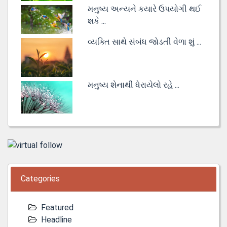
મનુષ્ય અન્યને કયારે ઉપયોગી થઈ
શકે ...
વ્યક્તિ સાથે સંબંધ જોડતી વેળા શું ...
મનુષ્ય શેનાથી ધેરાયેલો રહે ...
Categories
Featured
Headline