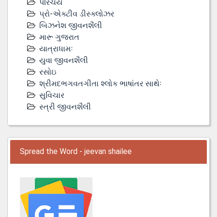
પરિચય
પ્રો-એક્ટીવ ડીસ્‍ક્લોઝર
બિઝનેશ જીવનશૈલી
મારૂ ગુજરાત
યાત્રાધામઃ
યુવા જીવનશૈલી
રસોઇ
શ્રીમદભગવતગીતા શ્લોક ભાષાંતર સાથેઃ
સુવિચાર
સ્ત્રી જીવનશૈલી
Spread the Word - jeevan shailee