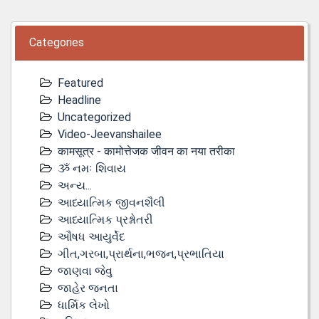
Categories
Featured
Headline
Uncategorized
Video-Jeevanshailee
कामसूत्र - कामोत्तेजक जीवन का नया तरीका
ૐ નમઃ શિવાય
અન્ય...
આધ્યાત્મિક જીવનશૈલી
આધ્યાત્મિક પ્રશ્નોતરી
ઔષધ આયુર્વેદ
ગીત,ગરબા,પ્રાર્થના,ભજન,પ્રભાતિયા
જાણવા જેવુ
જાહેર જનતા
ધાર્મિક લેખો