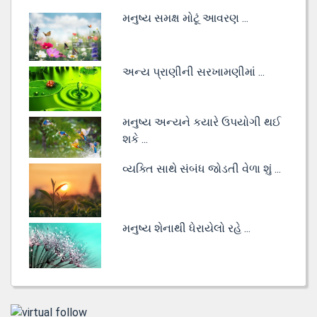
મનુષ્ય સમક્ષ મોટૂં આવરણ ...
અન્ય પ્રાણીની સરખામણીમાં ...
મનુષ્ય અન્યને કયારે ઉપયોગી થઈ
શકે ...
વ્યક્તિ સાથે સંબંધ જોડતી વેળા શું ...
મનુષ્ય શેનાથી ધેરાયેલો રહે ...