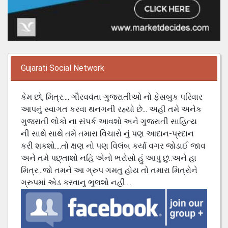
Gujarati Social Network
કેમ છો, મિત્ર.... ગૌરવવંતા ગુજરાતીઓ નો ફેસબુક પરિવાર
આપનું સ્વાગત કરવા થનગની રહ્યો છે... અહી તમે અનેક
ગુજરાતી લોકો ના સંપર્ક આવશો અને ગુજરાતી સાહિત્ય
ની સાથે સાથે તમે તમારા વિચારો નું પણ આદાન-પ્રદાન
કરી શકશો....તો ક્ષણ નો પણ વિલંબ કર્યા વગર જોડાઈ જાવ
અને તમે પછ્તાશો નહિ એનો ભરોસો હું આપું છું..અને હા
મિત્ર...જો તમને આ ગ્રુપ ગમતુ હોય તો તમારા મિત્રોને
ગ્રુપમાં એડ કરવાનુ ભુલશો નહી....