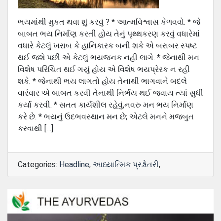
ભયમાંથી મુકત થવા શું કરવું ? * આત્મવિશ્વાસ કેળવવો. * જે
બાબત ભય નિર્માણ કરતી હોય તેનું પૃથ્થકરણ કરવું વધારેમાં
વધારે કેટલું ખરાબ કે હાનિકારક બની શકે એ બરાબર સ્પષ્ટ
થઈ જશે પછી એ કેટલું ભયજનક નહી લાગે. * જેનાથી મન
વિશેષ પરિચિત થઈ ગયું હોય એ વિશેષ ભયપ્રેરક ન રહી
શકે. * જેનાથી ભય લાગતો હોય તેનાથી ભાગવાને બદલે
વારંવાર એ બાબત કરવી તેનાથી નિર્ભય થઈ જવાય ત્યાં સુધી
કર્યા કરવી. * સતત કાર્યશીલ રહેવું,નવરુ મન ભય નિર્માણ
કરે છે. * ભયનું ઉદભવસ્થાન મન છે; એટલે મનને મજબુત
કરવાથી […]
Categories:
Headline
,
આધ્યાત્મિક પ્રશ્નોતરી
,