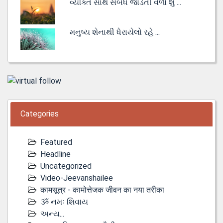
વ્યક્તિ સાથે સંબંધ જોડતી વેળા શું ...
મનુષ્ય શેનાથી ધેરાયેલો રહે ...
Categories
Featured
Headline
Uncategorized
Video-Jeevanshailee
कामसूत्र - कामोत्तेजक जीवन का नया तरीका
ૐ નમઃ શિવાય
અન્ય...