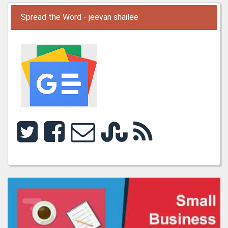
Spread the Word - jeevan shailee