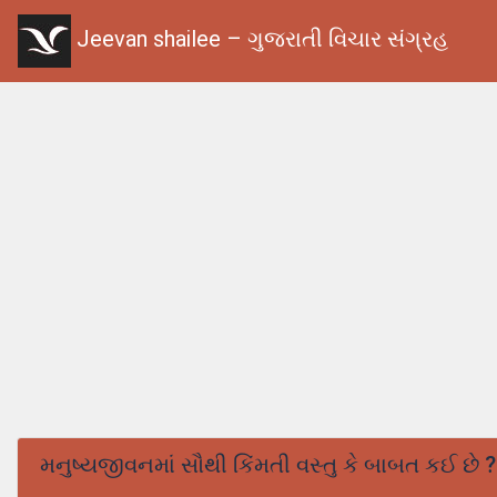
Jeevan shailee – ગુજરાતી વિચાર સંગ્રહ
મનુષ્યજીવનમાં સૌથી કિંમતી વસ્તુ કે બાબત કઈ છે ?