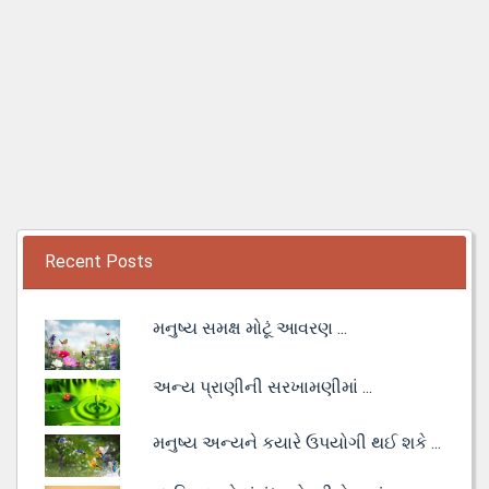
Recent Posts
મનુષ્ય સમક્ષ મોટૂં આવરણ ...
અન્ય પ્રાણીની સરખામણીમાં ...
મનુષ્ય અન્યને કયારે ઉપયોગી થઈ શકે ...