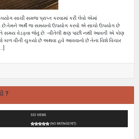
ઉપયોગ સાચી સમજ પ્રાપ્ત કરવામાં કરી લેવો એમાં
 છે.તેમને અર્થે જ સમયનો ઉપયોગ કરવો એ સાચો ઉપયોગ છે
 સમય વેડફવા જેવું છે. -વીતેલી ક્ષણ પાછી નથી આવતી એ કોણ
ે કાળ વીતી ચુકયો છે અથવા હવે આવવાનો છે તેના વિશે વિચાર
…]
ી ?
553 VIEWS
(NO RATINGS YET)