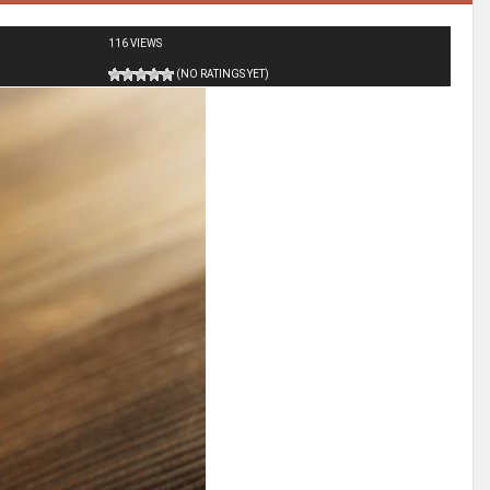
116 VIEWS
(NO RATINGS YET)