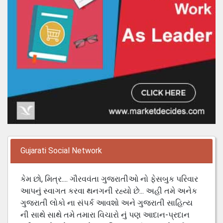
Gujarati Social Network
કેમ છો, મિત્ર.... ગૌરવવંતા ગુજરાતીઓ નો ફેસબુક પરિવાર
આપનું સ્વાગત કરવા થનગની રહ્યો છે... અહી તમે અનેક
ગુજરાતી લોકો ના સંપર્ક આવશો અને ગુજરાતી સાહિત્ય
ની સાથે સાથે તમે તમારા વિચારો નું પણ આદાન-પ્રદાન