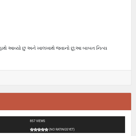
 હાથે આવ્યો છુ અને ખાલખાથે જવાનો છુ,આ બાબત નિત્ય
857 VIEWS
(NO RATINGS YET)