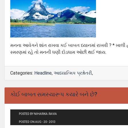
મનના આવેગને શાંત રાખવા કઈ બાબત ધ્યાનમાં રાખવી ? * ખાલી
સ્મરણમાં રહે તો મનની ધણી દોડધામ ઓછી થઈ જાય.
Categories:
Headline
,
આધ્યાત્મિક પ્રશ્નોતરી
,
કોઈ બાબત સમસ્યારૂપ કયારે બને છે?
POSTED BY NIHARIKA.RAVIA
POSTED ON AUG - 20 - 2013