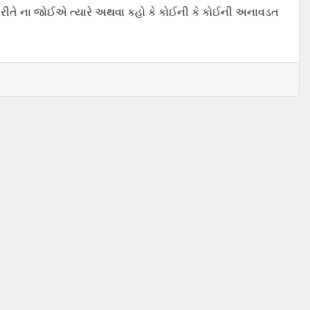
રીતે ના જોઈએ ત્યારે અથવા કહો કે કોઈની કે કોઈની અનાવડત