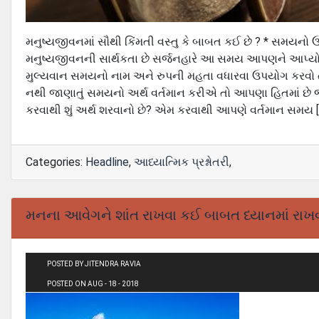
મનુષ્યજીવનમાં સૌથી કિંમતી વસ્તુ કે બાબત કઈ છે ? * સમયનો 
મનુષ્યજીવનની સાર્થકતા છે સર્જનહારે આ સમય આપણને આપ્યો
મુલ્યવાન સમયનો નામ અને રુપની મહતા વધારવા ઉપયોગ કરવો તે
નથી જાણાતું સમયનો અર્થ વર્તમાન કરીએ તો આપણા હિતમાં છે જ
કરવાથી શું અર્થ શરવાનો છે? એમ કરવાથી આપણે વર્તમાન સમય [
Categories:
Headline
,
આધ્યાત્મિક પ્રશ્નોતરી
,
મનના આવેગને શાંત રાખવા કઈ બાબત ધ્યાનમાં રાખવ
POSTED BY JITENDRA RAVIA
POSTED ON AUG - 18 - 2018