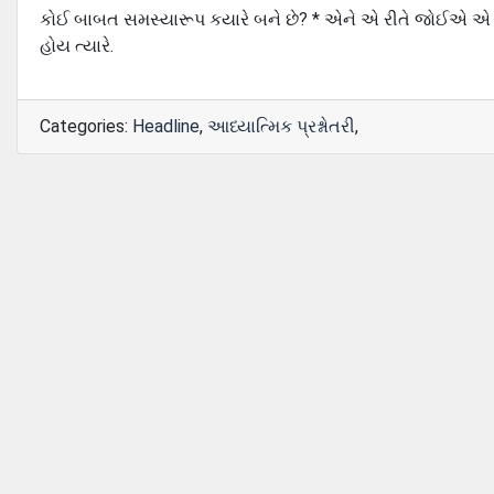
કોઈ બાબત સમસ્યારૂપ કયારે બને છે? * એને એ રીતે જોઈએ એ 
હોય ત્યારે.
Categories:
Headline
,
આધ્યાત્મિક પ્રશ્નોતરી
,