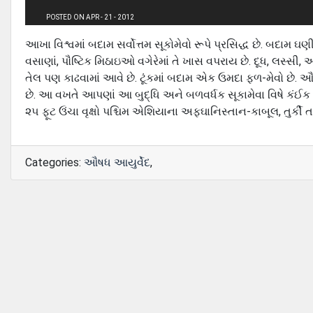
POSTED ON APR - 21 - 2012
આખા વિશ્વમાં બદામ સર્વોત્તમ સૂકોમેવો રૂપે પ્રસિદ્ધ છે. બદા
વસાણાં, પૌષ્ટિક મિઠાઇઓ વગેરેમાં તે ખાસ વપરાય છે. દૂધ, લસ્સ
તેલ પણ કાઢવામાં આવે છે. ટૂંકમાં બદામ એક ઉમદા ફળ-મેવો છે. 
છે. આ વખતે આપણાં આ બુદ્ધિ અને બળવર્ધક સૂકામેવા વિષે કંઈક 
૨૫ ફૂટ ઉંચા વૃક્ષો પશ્ચિમ એશિયાના અફઘાનિસ્તાન-કાબૂલ, તુર્કી તથ
Categories:
ઔષધ આયુર્વેદ
,