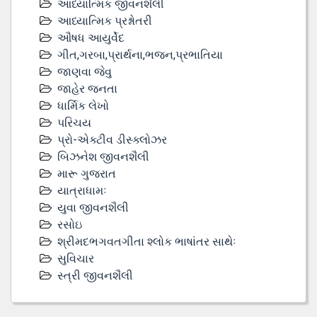
આધ્યાત્મિક જીવનશૈલી
આધ્યાત્મિક પ્રશ્નોતરી
ઔષધ આયુર્વેદ
ગીત,ગરબા,પ્રાર્થના,ભજન,પ્રભાતિયા
જાણવા જેવુ
જાહેર જનતા
ધાર્મિક લેખો
પરિચય
પ્રો-એક્ટીવ ડીસ્‍ક્લોઝર
બિઝનેશ જીવનશૈલી
મારૂ ગુજરાત
યાત્રાધામઃ
યુવા જીવનશૈલી
રસોઇ
શ્રીમદભગવતગીતા શ્લોક ભાષાંતર સાથેઃ
સુવિચાર
સ્ત્રી જીવનશૈલી