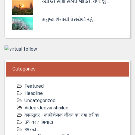
વ્યક્તિ સાથે સંબંધ જોડતી વેળા શું ...
મનુષ્ય શેનાથી ધેરાયેલો રહે ...
Categories
Featured
Headline
Uncategorized
Video-Jeevanshailee
कामसूत्र - कामोत्तेजक जीवन का नया तरीका
ૐ નમઃ શિવાય
અન્ય...