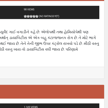
98 VIEWS
(NO RATINGS YET)
ર્વેદ ગાઈ વગાડીને કહે છે. એલોપથી તથા હેામિયોપેથી પણ
. અર્થાત્ ડાયાબિટીસ એ એક બહુ કંટાળાજનક રોગ છે. તે મોટે ભાગે
 જાય છે. તેને તેની જીભ ઉપર કંટ્રોલ રાખવો પડે છે. મીઠી વસ્તુ
મીઠી વસ્તુ ખાય તો ડાયાબિટીસ વધી જાય છે. પરિણામે
1,149 VIEWS