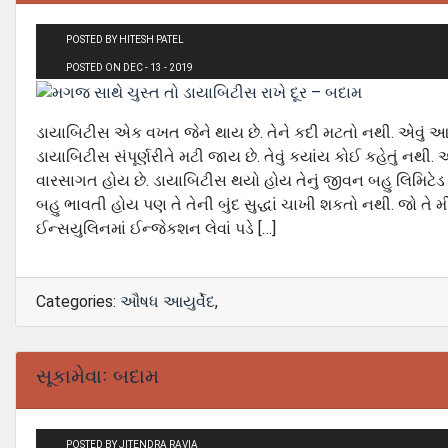
POSTED BY HITESH PATEL
POSTED ON DEC - 13 - 2019
ડાયાબિટીસ એક વખત જેને થાય છે. તેને કદી મટતો નથી. એવું આયુ
ડાયાબિટીસ સંપૂર્ણરીતે મટી જાય છે. તેવું કયાંય કોઈ કહેતું નથી
વારસાગત હોય છે. ડાયાબિટીસ થયો હોય તેનું જીવન બહુ લિમિટેડ થઈ
બહુ ભાવતી હોય પણ તે તેની બુંદ સુદ્ધાં ચાખી શકતો નથી. જો તે 
ઈન્સયુલિનમાં ઈન્જેકશન લેવાં પડે […]
Categories:
ઔષધ આયુર્વેદ
,
સૂકામેવાઃ બદામ
POSTED BY JITENDRA RAVIA