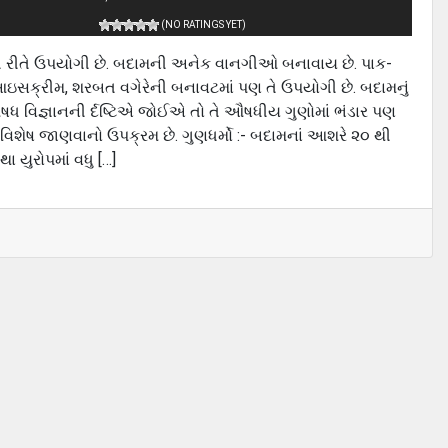
(NO RATINGS YET)
મ ઘણી રીતે ઉપયોગી છે. બદામની અનેક વાનગીઓ બનાવાય છે. પાક-
ી, આઇસક્રીમ, શરબત વગેરેની બનાવટમાં પણ તે ઉપયોગી છે. બદામનું
ઔષધ વિજ્ઞાનની ર્દષ્ટિએ જોઈએ તો તે ઔષધીય ગુણોમાં ભંડાર પણ
વિશેષ જાણવાનો ઉપક્રમ છે. ગુણધર્મો :- બદામનાં આશરે ૨૦ થી
ા યુરોપમાં વધુ […]