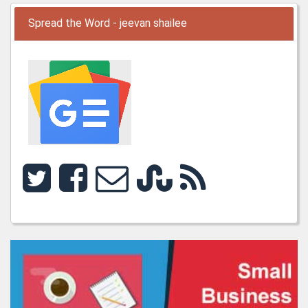
Spread the Word - jeevan shailee