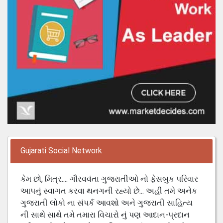
Gujarati Social Network
કેમ છો, મિત્ર.... ગૌરવવંતા ગુજરાતીઓ નો ફેસબુક પરિવાર
આપનું સ્વાગત કરવા થનગની રહ્યો છે... અહી તમે અનેક
ગુજરાતી લોકો ના સંપર્ક આવશો અને ગુજરાતી સાહિત્ય
ની સાથે સાથે તમે તમારા વિચારો નું પણ આદાન-પ્રદાન