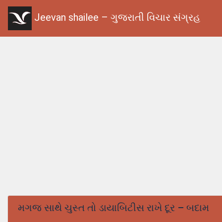
Jeevan shailee – ગુજરાતી વિચાર સંગ્રહ
મગજ સાથે ચુસ્ત તો ડાયાબિટીસ રાખે દૂર – બદામ