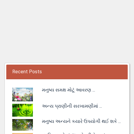
Recent Posts
મનુષ્ય સમક્ષ મોટૂં આવરણ ...
અન્ય પ્રાણીની સરખામણીમાં ...
મનુષ્ય અન્યને કયારે ઉપયોગી થઈ શકે ...