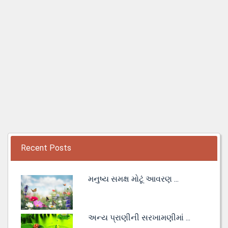
Recent Posts
મનુષ્ય સમક્ષ મોટૂં આવરણ ...
અન્ય પ્રાણીની સરખામણીમાં ...