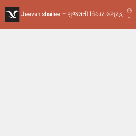
Jeevan shailee – ગુજરાતી વિચાર સંગ્રહ