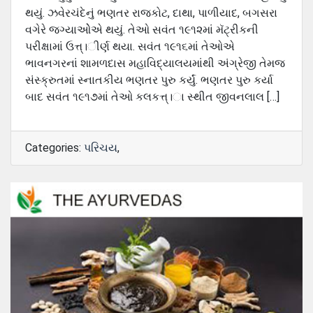
થયું. ઝવેરચંદેનું ભણતર રાજકોટ, દાથા, પાળીયાદ, બગસરા
વગેરે જગ્યાઓેએ થયું. તેઓ સવંત ૧૯૧૨માં મૅટ્રીકની
પરીક્ષામાં ઉત્ત્।ીર્ણ થયા. સવંત ૧૯૧૬માં તેઓએ
ભાવનગરનાં શામળદાસ મહાવિદ્યાલયમાંથી અંગ્રેજી તેમજ
સંસ્ક્રુતમાં સ્નાતકીય ભણતર પુરુ કર્યું. ભણતર પુરુ કર્યા
બાદ સવંત ૧૯૧૭માં તેઓ કલકત્ત્।ા સ્થીત જીવનલાલ […]
Categories:
પરિચય
,