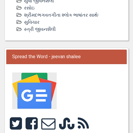
યુવા જીવનશૈલી
રસોઇ
શ્રીમદભગવતગીતા શ્લોક ભાષાંતર સાથેઃ
સુવિચાર
સ્ત્રી જીવનશૈલી
Spread the Word - jeevan shailee