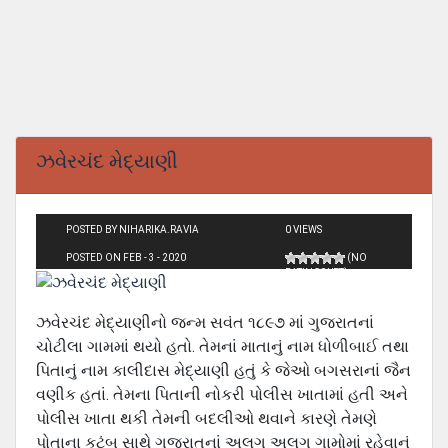
ઝવેરચંદ મેદ્યાણી
POSTED BY NIHARIKA.RAVIA
0 VIEWS
POSTED ON FEB - 3 - 2020
(NO
RATINGS YET)
ઝવેરચંદ મેદ્યાણીનો જન્મ સવંત ૧૮૯૭ માં ગુજરાતનાં
ચોટીલા ગામમાં થયો હતો. તેમનાં માતાનું નામ ધોળીબાઈ તથા
પિતાનું નામ કાલીદાસ મેદ્યાણી હતું કે જેઓ બગસરાનાં જૈન
વણીક હતાં. તેમના પિતાની નોકરી પોલીસ ખાતામાં હતી અને
પોલીસ ખાતા થકી તેમની બદલીઓ થવાને કારણે તેમણે
પોતાના કુટુંબ સાથે ગુજરાતનાં અલગ અલગ ગામોમાં રહેવાનું