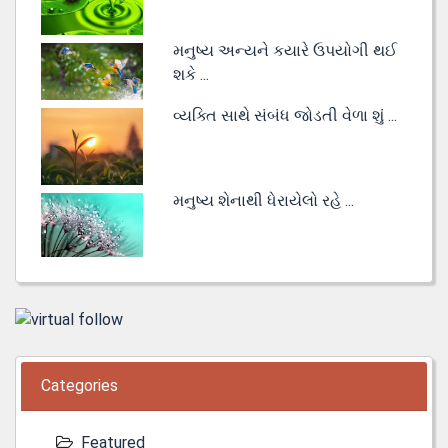
મનુષ્ય અન્યને કયારે ઉપયોગી થઈ
શકે ...
વ્યક્તિ સાથે સંબંધ જોડતી વેળા શું ...
મનુષ્ય શેનાથી ધેરાયેલો રહે ...
Categories
Featured