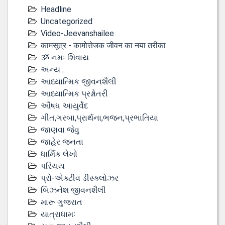
Headline
Uncategorized
Video-Jeevanshailee
कामसूत्र - कामोत्तेजक जीवन का नया तरीका
ૐ નમઃ શિવાય
અન્ય...
આધ્યાત્મિક જીવનશૈલી
આધ્યાત્મિક પ્રશ્નોતરી
ઔષધ આયુર્વેદ
ગીત,ગરબા,પ્રાર્થના,ભજન,પ્રભાતિયા
જાણવા જેવુ
જાહેર જનતા
ધાર્મિક લેખો
પરિચય
પ્રો-એક્ટીવ ડીસ્‍ક્લોઝર
બિઝનેશ જીવનશૈલી
મારૂ ગુજરાત
યાત્રાધામઃ