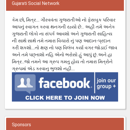
Gujarati Social Network
કેમ છો, મિત્ર.... ગૌરવવંતા ગુજરાતીઓ નો ફેસબુક પરિવાર
આપનું સ્વાગત કરવા થનગની રહ્યો છે... અહી તમે અનેક
ગુજરાતી લોકો ના સંપર્ક આવશો અને ગુજરાતી સાહિત્ય
ની સાથે સાથે તમે તમારા વિચારો નું પણ આદાન-પ્રદાન
કરી શકશો....તો ક્ષણ નો પણ વિલંબ કર્યા વગર જોડાઈ જાવ
અને તમે પછ્તાશો નહિ એનો ભરોસો હું આપું છું..અને હા
મિત્ર...જો તમને આ ગ્રુપ ગમતુ હોય તો તમારા મિત્રોને
ગ્રુપમાં એડ કરવાનુ ભુલશો નહી....
Sponsors