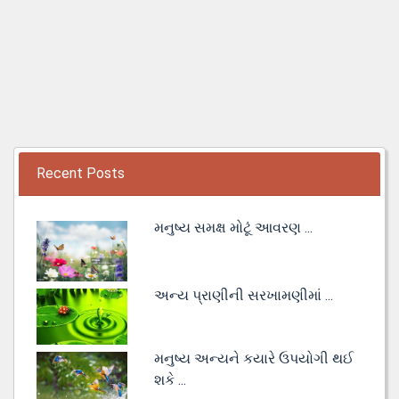
Recent Posts
મનુષ્ય સમક્ષ મોટૂં આવરણ ...
અન્ય પ્રાણીની સરખામણીમાં ...
મનુષ્ય અન્યને કયારે ઉપયોગી થઈ
શકે ...