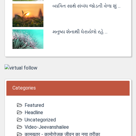
વ્યક્તિ સાથે સંબંધ જોડતી વેળા શું ...
મનુષ્ય શેનાથી ધેરાયેલો રહે ...
Categories
Featured
Headline
Uncategorized
Video-Jeevanshailee
कामसूत्र - कामोत्तेजक जीवन का नया तरीका