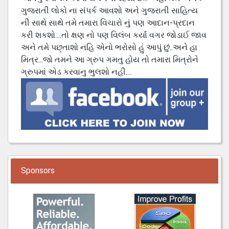
ગુજરાતી લોકો ના સંપર્ક આવશો અને ગુજરાતી સાહિત્ય
ની સાથે સાથે તમે તમારા વિચારો નું પણ આદાન-પ્રદાન
કરી શકશો....તો ક્ષણ નો પણ વિલંબ કર્યા વગર જોડાઈ જાવ
અને તમે પછ્તાશો નહિ એનો ભરોસો હું આપું છું..અને હા
મિત્ર...જો તમને આ ગ્રુપ ગમતુ હોય તો તમારા મિત્રોને
ગ્રુપમાં એડ કરવાનુ ભુલશો નહી....
Sponsors