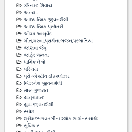
ૐ નમઃ શિવાય
અન્ય...
આધ્યાત્મિક જીવનશૈલી
આધ્યાત્મિક પ્રશ્નોતરી
ઔષધ આયુર્વેદ
ગીત,ગરબા,પ્રાર્થના,ભજન,પ્રભાતિયા
જાણવા જેવુ
જાહેર જનતા
ધાર્મિક લેખો
પરિચય
પ્રો-એક્ટીવ ડીસ્‍ક્લોઝર
બિઝનેશ જીવનશૈલી
મારૂ ગુજરાત
યાત્રાધામઃ
યુવા જીવનશૈલી
રસોઇ
શ્રીમદભગવતગીતા શ્લોક ભાષાંતર સાથેઃ
સુવિચાર