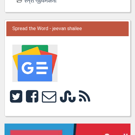
સ્ત્રી જીવનશૈલી
Spread the Word - jeevan shailee