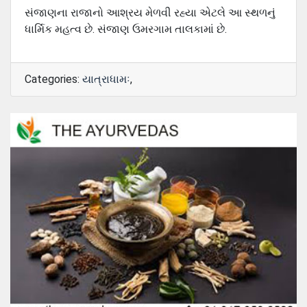
સંજાણના રાજાનો આશ્રય મેળવી રહ્યા એટલે આ સ્થળનું
ધાર્મિક મહત્વ છે. સંજાણ ઉમરગામ તાલકામાં છે.
Categories:
યાત્રાધામઃ
,