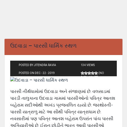
ઉદવાડા – પારસી ધાર્મિક સ્થળ
POSTED BY JITENDRA RAVIA
134 VIEWS
POSTED ON DEC - 22 - 2019
(NO
RATINGS YET)
પારસી તીર્થધામોમાં ઉદવાડા અને સંજાણમાં છે. વલસાડમાં
પારડી તાલુકાના ઉદવાડા ગામમાં પારસીઓનો પવિત્ર આતશ
બહેરામ સદીઓથી અખંડ પ્રજવલિત રહ્યો છે. જરથોસ્તી-
પારસી યાત્રાળુ માટે આ સૌથી પવિત્ર યાત્રાધામ છે.
નવસારીમાં પણ પવિત્ર આતશ બહેરામ ઉપરાંત પાંચ પારસી
અગિયારીઓ છે. ઈરાન છોડીને ભારત આવી પારસીઓ