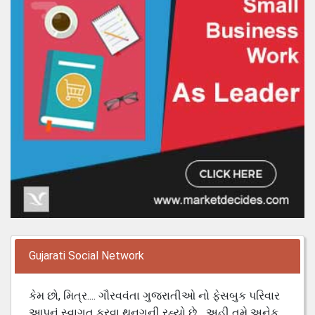
Gujarati Social Network
કેમ છો, મિત્ર.... ગૌરવવંતા ગુજરાતીઓ નો ફેસબુક પરિવાર
આપનું સ્વાગત કરવા થનગની રહ્યો છે... અહી તમે અનેક