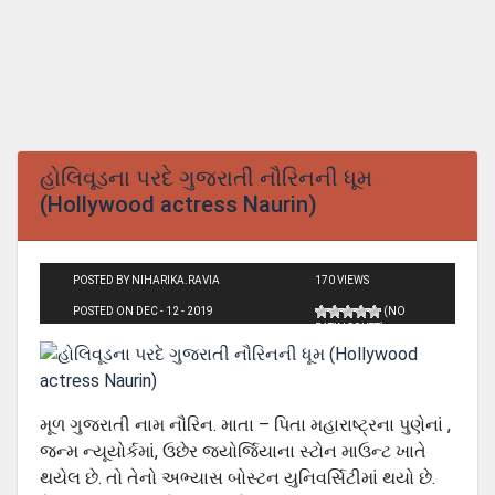
હોલિવૂડના પરદે ગુજરાતી નૌરિનની ધૂમ
(Hollywood actress Naurin)
POSTED BY NIHARIKA.RAVIA
170 VIEWS
POSTED ON DEC - 12 - 2019
(NO
RATINGS YET)
મૂળ ગુજરાતી નામ નૌરિન. માતા – પિતા મહારાષ્ટ્રના પુણેનાં ,
જન્મ ન્યૂયોર્કમાં, ઉછેર જયોર્જિયાના સ્ટોન માઉન્ટ ખાતે
થયેલ છે. તો તેનો અભ્યાસ બોસ્ટન યુનિવર્સિટીમાં થયો છે.