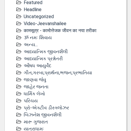
Featured
Headline
Uncategorized
Video-Jeevanshailee
कामसूत्र - कामोत्तेजक जीवन का नया तरीका
ૐ નમઃ શિવાય
અન્ય...
આધ્યાત્મિક જીવનશૈલી
આધ્યાત્મિક પ્રશ્નોતરી
ઔષધ આયુર્વેદ
ગીત,ગરબા,પ્રાર્થના,ભજન,પ્રભાતિયા
જાણવા જેવુ
જાહેર જનતા
ધાર્મિક લેખો
પરિચય
પ્રો-એક્ટીવ ડીસ્‍ક્લોઝર
બિઝનેશ જીવનશૈલી
મારૂ ગુજરાત
યાત્રાધામઃ