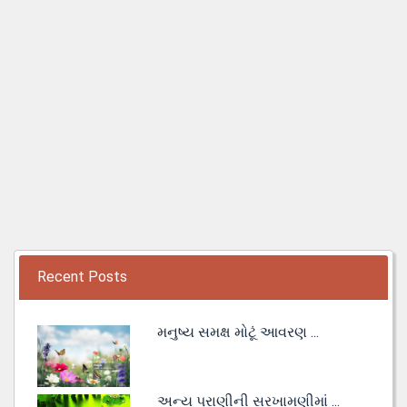
Recent Posts
મનુષ્ય સમક્ષ મોટૂં આવરણ ...
અન્ય પ્રાણીની સરખામણીમાં ...