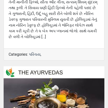
તેની માનીતી ફિલ્મો, સીતા ઔર ગીતા, સત્યમ્ શિવમ્ સુંદરમ્
તથા કુલી. તે સિવાય ઘણી હિંદી ફિલ્મો તેની પહેલી પસંદ છે.
તે ગુજરાતી, હિંદી, ઉર્દૂ બહુ સારી રીતે બોલી શકે છે. નૌરિન
ડેવલ્ફ ગુજરાત પરિવારની મુસ્લિમ યુવતી છે. હોલિવૂડમાં તેનું
નામ નોરિન ડેવુલ્ફ છે. હોલિવૂડમાં તે જેનિફર લોપેઝ સાથે
કામ કરી ચૂકી છે. તે ધ બેક અપ પ્લાનમાં જે.લો. સાથે ચમકી
છે. વલી તે બોલિવૂડમાં […]
Categories:
પરિચય
,