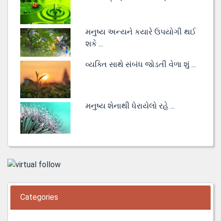
મનુષ્ય અન્યને કયારે ઉપયોગી થઈ
શકે ...
વ્યક્તિ સાથે સંબંધ જોડતી વેળા શું ...
મનુષ્ય શેનાથી ધેરાયેલો રહે ...
Categories