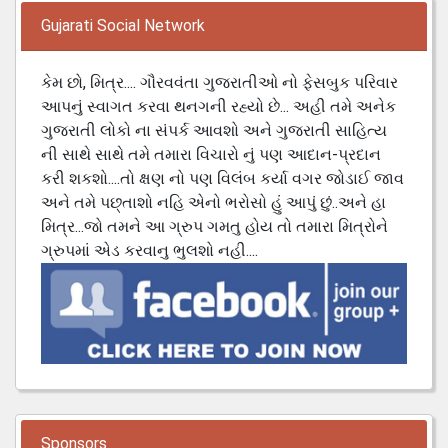
Gujarati Social Network
કેમ છો, મિત્ર.... ગૌરવવંતા ગુજરાતીઓ નો ફેસબુક પરિવાર
આપનું સ્વાગત કરવા થનગની રહ્યો છે... અહી તમે અનેક
ગુજરાતી લોકો ના સંપર્ક આવશો અને ગુજરાતી સાહિત્ય
ની સાથે સાથે તમે તમારા વિચારો નું પણ આદાન-પ્રદાન
કરી શકશો....તો ક્ષણ નો પણ વિલંબ કર્યા વગર જોડાઈ જાવ
અને તમે પછ્તાશો નહિ એનો ભરોસો હું આપું છું..અને હા
મિત્ર...જો તમને આ ગ્રુપ ગમતુ હોય તો તમારા મિત્રોને
ગ્રુપમાં એડ કરવાનુ ભુલશો નહી....
Sponsors