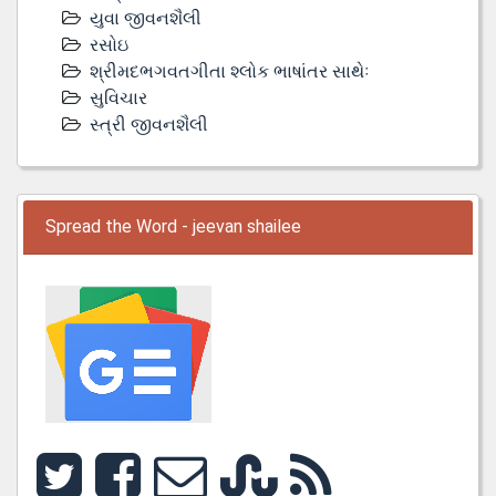
યુવા જીવનશૈલી
રસોઇ
શ્રીમદભગવતગીતા શ્લોક ભાષાંતર સાથેઃ
સુવિચાર
સ્ત્રી જીવનશૈલી
Spread the Word - jeevan shailee