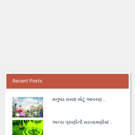
Recent Posts
મનુષ્ય સમક્ષ મોટૂં આવરણ ...
અન્ય પ્રાણીની સરખામણીમાં ...