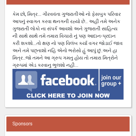
કેમ છો, મિત્ર.... ગૌરવવંતા ગુજરાતીઓ નો ફેસબુક પરિવાર
આપનું સ્વાગત કરવા થનગની રહ્યો છે... અહી તમે અનેક
ગુજરાતી લોકો ના સંપર્ક આવશો અને ગુજરાતી સાહિત્ય
ની સાથે સાથે તમે તમારા વિચારો નું પણ આદાન-પ્રદાન
કરી શકશો....તો ક્ષણ નો પણ વિલંબ કર્યા વગર જોડાઈ જાવ
અને તમે પછ્તાશો નહિ એનો ભરોસો હું આપું છું..અને હા
મિત્ર...જો તમને આ ગ્રુપ ગમતુ હોય તો તમારા મિત્રોને
ગ્રુપમાં એડ કરવાનુ ભુલશો નહી....
Sponsors