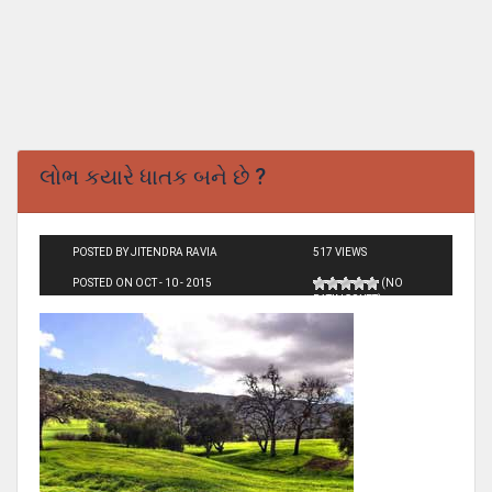
લોભ કયારે ધાતક બને છે ?
POSTED BY JITENDRA RAVIA
517 VIEWS
POSTED ON OCT - 10 - 2015
(NO
RATINGS YET)