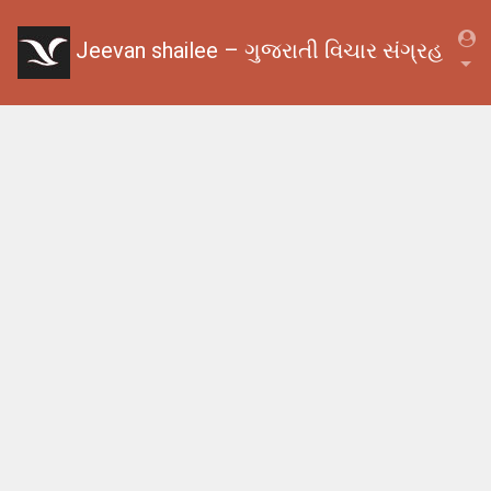
Jeevan shailee – ગુજરાતી વિચાર સંગ્રહ