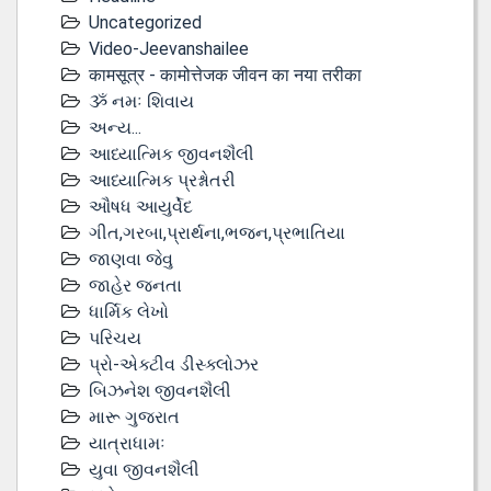
Uncategorized
Video-Jeevanshailee
कामसूत्र - कामोत्तेजक जीवन का नया तरीका
ૐ નમઃ શિવાય
અન્ય...
આધ્યાત્મિક જીવનશૈલી
આધ્યાત્મિક પ્રશ્નોતરી
ઔષધ આયુર્વેદ
ગીત,ગરબા,પ્રાર્થના,ભજન,પ્રભાતિયા
જાણવા જેવુ
જાહેર જનતા
ધાર્મિક લેખો
પરિચય
પ્રો-એક્ટીવ ડીસ્‍ક્લોઝર
બિઝનેશ જીવનશૈલી
મારૂ ગુજરાત
યાત્રાધામઃ
યુવા જીવનશૈલી