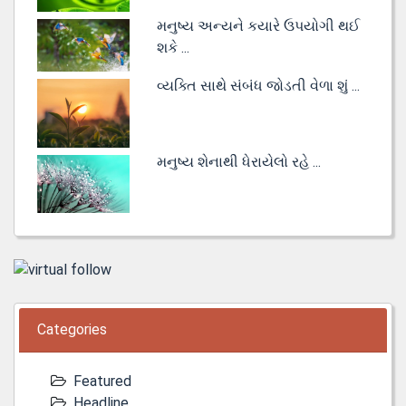
મનુષ્ય અન્યને કયારે ઉપયોગી થઈ
શકે ...
વ્યક્તિ સાથે સંબંધ જોડતી વેળા શું ...
મનુષ્ય શેનાથી ધેરાયેલો રહે ...
Categories
Featured
Headline