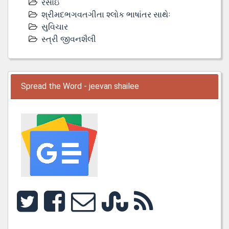
રસોઇ
શ્રીમદભગવતગીતા શ્લોક ભાષાંતર સાથેઃ
સુવિચાર
સ્ત્રી જીવનશૈલી
Spread the Word - jeevan shailee