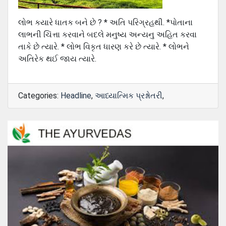
લોભ કયારે ધાતક બને છે ? * અતિ પરિગ્રહથી. *પોતાના
લાભની ચિંત્તા કરવાને બદલે મનુષ્ય અન્યનુ અહિત કરવા
તાકે છે ત્યારે. * લોભ વિકૃત ધારણ કરે છે ત્યારે. * લોભને
અતિરેક થઈ જાય ત્યારે.
Categories:
Headline
,
આધ્યાત્મિક પ્રશ્નોતરી
,