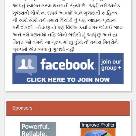
આપનું સ્વાગત કરવા થનગની રહ્યો છે... અહી તમે અનેક
ગુજરાતી લોકો ના સંપર્ક આવશો અને ગુજરાતી સાહિત્ય
ની સાથે સાથે તમે તમારા વિચારો નું પણ આદાન-પ્રદાન
કરી શકશો....તો ક્ષણ નો પણ વિલંબ કર્યા વગર જોડાઈ જાવ
અને તમે પછ્તાશો નહિ એનો ભરોસો હું આપું છું..અને હા
મિત્ર...જો તમને આ ગ્રુપ ગમતુ હોય તો તમારા મિત્રોને
ગ્રુપમાં એડ કરવાનુ ભુલશો નહી....
Sponsors