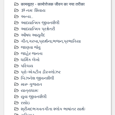
कामसूत्र - कामोत्तेजक जीवन का नया तरीका
ૐ નમઃ શિવાય
અન્ય...
આધ્યાત્મિક જીવનશૈલી
આધ્યાત્મિક પ્રશ્નોતરી
ઔષધ આયુર્વેદ
ગીત,ગરબા,પ્રાર્થના,ભજન,પ્રભાતિયા
જાણવા જેવુ
જાહેર જનતા
ધાર્મિક લેખો
પરિચય
પ્રો-એક્ટીવ ડીસ્‍ક્લોઝર
બિઝનેશ જીવનશૈલી
મારૂ ગુજરાત
યાત્રાધામઃ
યુવા જીવનશૈલી
રસોઇ
શ્રીમદભગવતગીતા શ્લોક ભાષાંતર સાથેઃ