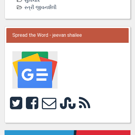
સુવિચાર
સ્ત્રી જીવનશૈલી
Spread the Word - jeevan shailee