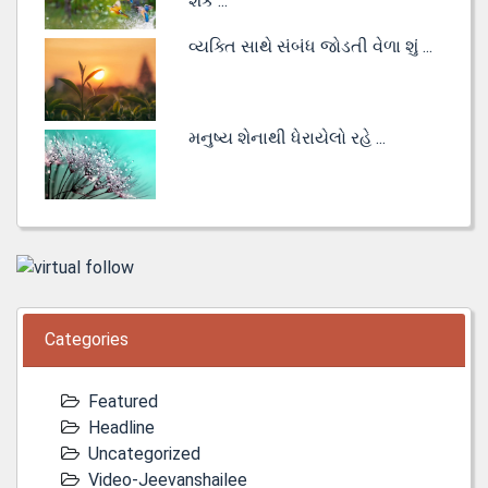
શકે ...
વ્યક્તિ સાથે સંબંધ જોડતી વેળા શું ...
મનુષ્ય શેનાથી ધેરાયેલો રહે ...
Categories
Featured
Headline
Uncategorized
Video-Jeevanshailee