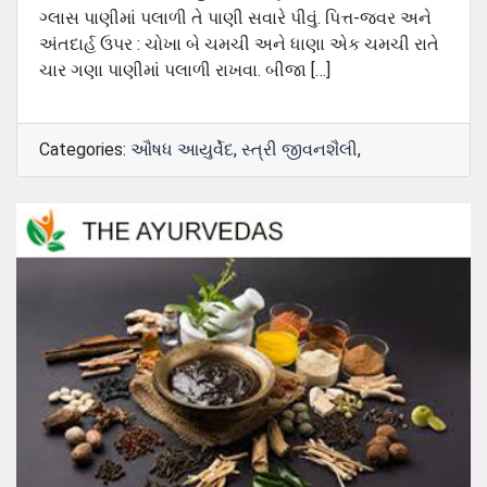
ગ્‍લાસ પાણીમાં પલાળી તે પાણી સવારે પીવું. પિત્ત-જવર અને
અંતદાર્હ ઉપર : ચોખા બે ચમચી અને ધાણા એક ચમચી રાતે
ચાર ગણા પાણીમાં પલાળી રાખવા. બીજા […]
Categories:
ઔષધ આયુર્વેદ
,
સ્ત્રી જીવનશૈલી
,