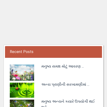
Recent Posts
મનુષ્ય સમક્ષ મોટૂં આવરણ ...
અન્ય પ્રાણીની સરખામણીમાં ...
મનુષ્ય અન્યને કયારે ઉપયોગી થઈ