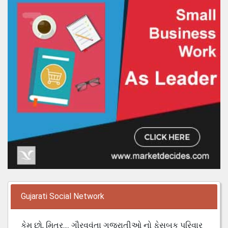
Gujarati Social Network
કેમ છો, મિત્ર.... ગૌરવવંતા ગુજરાતીઓ નો ફેસબુક પરિવાર