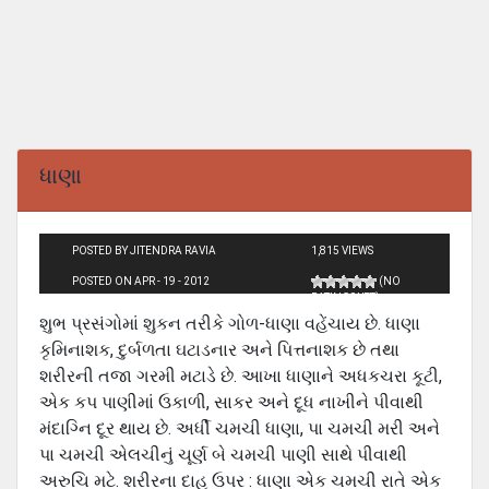
ધાણા
POSTED BY JITENDRA RAVIA
1,815 VIEWS
POSTED ON APR - 19 - 2012
(NO
RATINGS YET)
શુભ પ્રસંગોમાં શુકન તરીકે ગોળ-ધાણા વહેંચાય છે. ધાણા
કૃમિનાશક, દુર્બળતા ઘટાડનાર અને પિત્તનાશક છે તથા
શરીરની તજા ગરમી મટાડે છે. આખા ધાણાને અધકચરા કૂટી,
એક કપ પાણીમાં ઉકાળી, સાકર અને દૂધ નાખીને પીવાથી
મંદાગ્નિ દૂર થાય છે. અર્ધી ચમચી ધાણા, પા ચમચી મરી અને
પા ચમચી એલચીનું ચૂર્ણ બે ચમચી પાણી સાથે પીવાથી
અરુચિ મટે. શરીરના દાહ ઉપર : ધાણા એક ચમચી રાતે એક