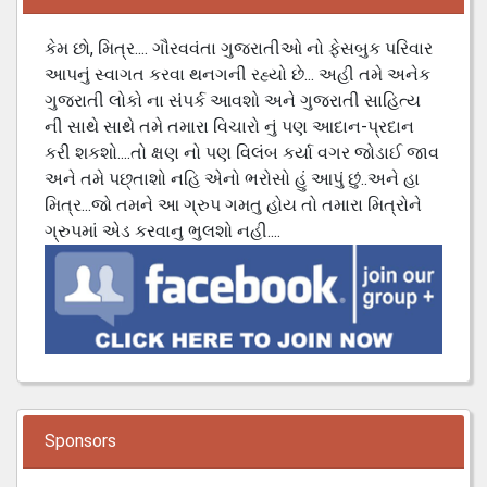
કેમ છો, મિત્ર.... ગૌરવવંતા ગુજરાતીઓ નો ફેસબુક પરિવાર
આપનું સ્વાગત કરવા થનગની રહ્યો છે... અહી તમે અનેક
ગુજરાતી લોકો ના સંપર્ક આવશો અને ગુજરાતી સાહિત્ય
ની સાથે સાથે તમે તમારા વિચારો નું પણ આદાન-પ્રદાન
કરી શકશો....તો ક્ષણ નો પણ વિલંબ કર્યા વગર જોડાઈ જાવ
અને તમે પછ્તાશો નહિ એનો ભરોસો હું આપું છું..અને હા
મિત્ર...જો તમને આ ગ્રુપ ગમતુ હોય તો તમારા મિત્રોને
ગ્રુપમાં એડ કરવાનુ ભુલશો નહી....
Sponsors