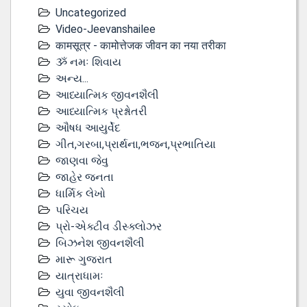
Uncategorized
Video-Jeevanshailee
कामसूत्र - कामोत्तेजक जीवन का नया तरीका
ૐ નમઃ શિવાય
અન્ય...
આધ્યાત્મિક જીવનશૈલી
આધ્યાત્મિક પ્રશ્નોતરી
ઔષધ આયુર્વેદ
ગીત,ગરબા,પ્રાર્થના,ભજન,પ્રભાતિયા
જાણવા જેવુ
જાહેર જનતા
ધાર્મિક લેખો
પરિચય
પ્રો-એક્ટીવ ડીસ્‍ક્લોઝર
બિઝનેશ જીવનશૈલી
મારૂ ગુજરાત
યાત્રાધામઃ
યુવા જીવનશૈલી