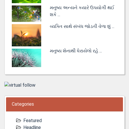
મનુષ્ય અન્યને કયારે ઉપયોગી થઈ
શકે ...
વ્યક્તિ સાથે સંબંધ જોડતી વેળા શું ...
મનુષ્ય શેનાથી ધેરાયેલો રહે ...
Categories
Featured
Headline