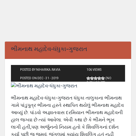
ભીમનાથ મહાદેવ-ધંધુકા-ગુજરાત
POSTED BY NIHARIKA.RAVIA
106 VIEWS
POSTED ON DEC - 31 - 2019
(NO
RATINGS YET)
ભીમનાથ મહાદેવ-ધંધુકા-ગુજરાત ધંધુકા તાલુકાના ભીમનાથ
ગામે પાંડુપુત્ર ભીમના હસ્તે સ્થાપિત થયેલું ભીમનાથ મહાદેવ
આવ્યું છે. પાંડવો અજ્ઞાતવાસ દરમિયાન ભીમનાથ મહાદેવની
હાલ જગ્યા છે ત્યાં આવેલા. એવી કથા છે કે ભીમને ભૂખ
લાગી હતી,પણ અર્જુનનો નિયમ હતો કે શિવલિંગનાં દર્શન
કર્યા પછી જ જમવું. જંગલમાં ક્યાંય શિવલિંગ હતું નહીં