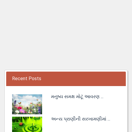
Recent Posts
મનુષ્ય સમક્ષ મોટૂં આવરણ ...
અન્ય પ્રાણીની સરખામણીમાં ...