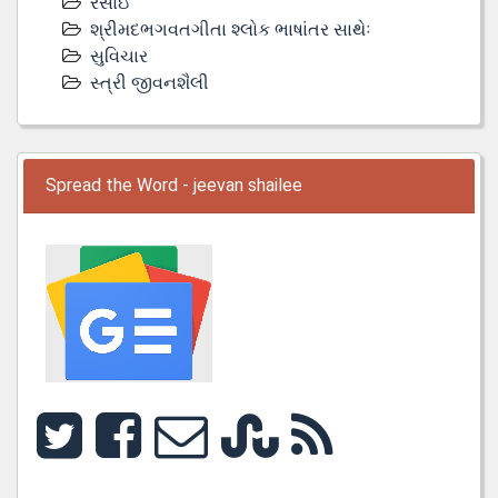
રસોઇ
શ્રીમદભગવતગીતા શ્લોક ભાષાંતર સાથેઃ
સુવિચાર
સ્ત્રી જીવનશૈલી
Spread the Word - jeevan shailee