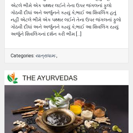
એટલે ભીમે એક પથ્થર લઈને તેના ઉપર જંગલનાં ફુલો
ગોઠવી દીધાં અને અર્જુનને કહ્યું કે,ભાઈ આ શિવલિંગ હતું
નહીં એટલે ભીમે એક પથ્થર લઈને તેના ઉપર જંગલનાં ફુલો
ગોઠવી દીધાં અને અર્જુનને કહ્યું કે,ભાઈ આ શિવલિંગ રહ્યું.
અર્જુને શિવલિંગનાં દર્શન કરી ભીમ […]
Categories:
યાત્રાધામઃ
,