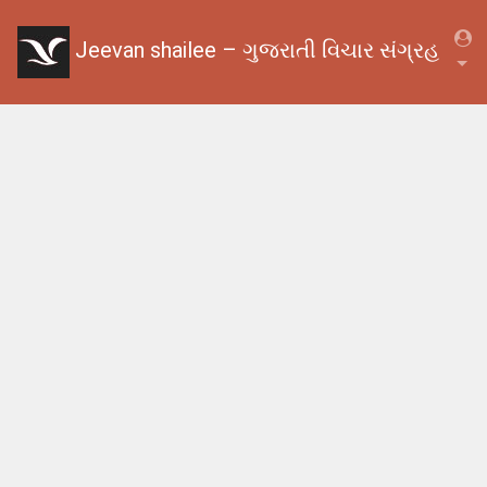
Jeevan shailee – ગુજરાતી વિચાર સંગ્રહ