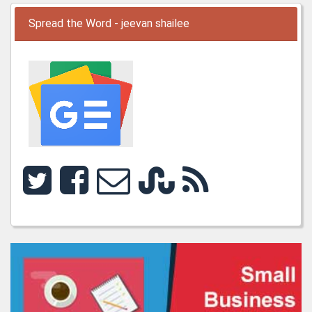
Spread the Word - jeevan shailee