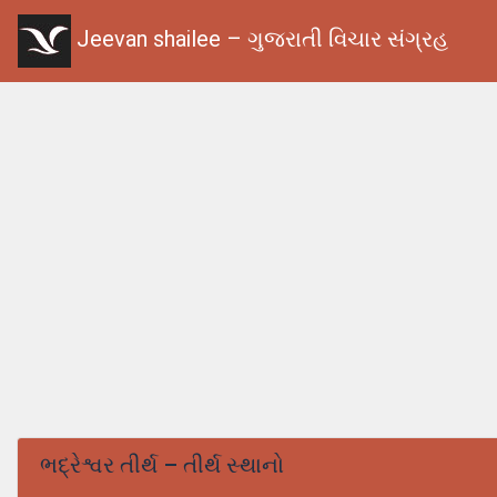
Jeevan shailee – ગુજરાતી વિચાર સંગ્રહ
ભદ્રેશ્વર તીર્થ – તીર્થ સ્થાનો