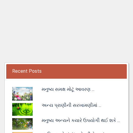
Recent Posts
મનુષ્ય સમક્ષ મોટૂં આવરણ ...
અન્ય પ્રાણીની સરખામણીમાં ...
મનુષ્ય અન્યને કયારે ઉપયોગી થઈ શકે ...