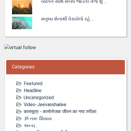
વ્યક્તિ સાથે સંબંધ જોડતી વેળા શું ...
મનુષ્ય શેનાથી ધેરાયેલો રહે ...
Categories
Featured
Headline
Uncategorized
Video-Jeevanshailee
कामसूत्र - कामोत्तेजक जीवन का नया तरीका
ૐ નમઃ શિવાય
અન્ય...