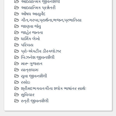
આધ્યાત્મિક જીવનશૈલી
આધ્યાત્મિક પ્રશ્નોતરી
ઔષધ આયુર્વેદ
ગીત,ગરબા,પ્રાર્થના,ભજન,પ્રભાતિયા
જાણવા જેવુ
જાહેર જનતા
ધાર્મિક લેખો
પરિચય
પ્રો-એક્ટીવ ડીસ્‍ક્લોઝર
બિઝનેશ જીવનશૈલી
મારૂ ગુજરાત
યાત્રાધામઃ
યુવા જીવનશૈલી
રસોઇ
શ્રીમદભગવતગીતા શ્લોક ભાષાંતર સાથેઃ
સુવિચાર
સ્ત્રી જીવનશૈલી