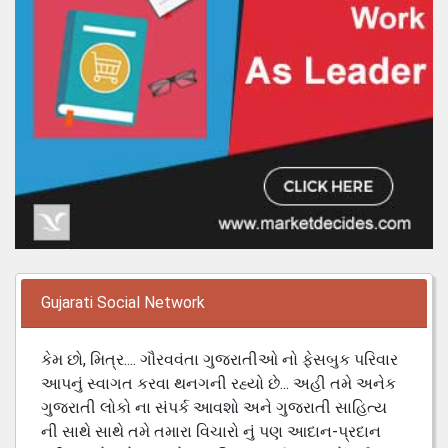
Gujarati Social Network
કેમ છો, મિત્ર.... ગૌરવવંતા ગુજરાતીઓ નો ફેસબુક પરિવાર
આપનું સ્વાગત કરવા થનગની રહ્યો છે... અહી તમે અનેક
ગુજરાતી લોકો ના સંપર્ક આવશો અને ગુજરાતી સાહિત્ય
ની સાથે સાથે તમે તમારા વિચારો નું પણ આદાન-પ્રદાન