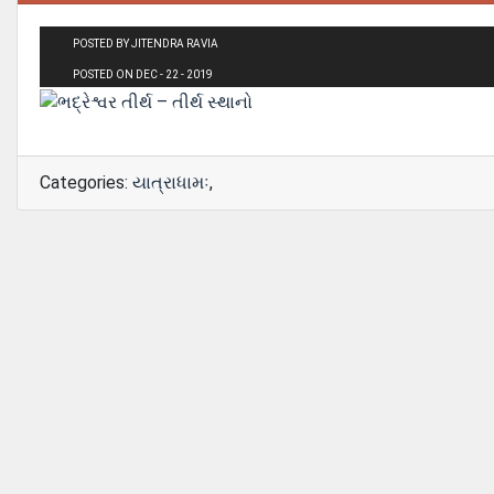
POSTED BY JITENDRA RAVIA
POSTED ON DEC - 22 - 2019
Categories:
યાત્રાધામઃ
,