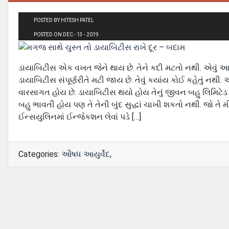
POSTED BY HITESH PATEL
POSTED ON DEC - 13 - 2019
ડાયાબિટીસ એક વખત જેને થાય છે. તેને કદી મટતો નથી. એવું આયુ
ડાયાબિટીસ સંપૂર્ણરીતે મટી જાય છે. તેવું કયાંય કોઈ કહેતું નથી
વારસાગત હોય છે. ડાયાબિટીસ થયો હોય તેનું જીવન બહુ લિમિટેડ થઈ
બહુ ભાવતી હોય પણ તે તેની બુંદ સુદ્ધાં ચાખી શકતો નથી. જો તે 
ઈન્સયુલિનમાં ઈન્જેકશન લેવાં પડે […]
Categories:
ઔષધ આયુર્વેદ
,