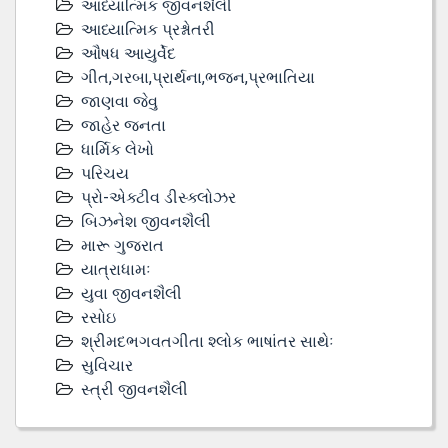
આધ્યાત્મિક જીવનશૈલી
આધ્યાત્મિક પ્રશ્નોતરી
ઔષધ આયુર્વેદ
ગીત,ગરબા,પ્રાર્થના,ભજન,પ્રભાતિયા
જાણવા જેવુ
જાહેર જનતા
ધાર્મિક લેખો
પરિચય
પ્રો-એક્ટીવ ડીસ્‍ક્લોઝર
બિઝનેશ જીવનશૈલી
મારૂ ગુજરાત
યાત્રાધામઃ
યુવા જીવનશૈલી
રસોઇ
શ્રીમદભગવતગીતા શ્લોક ભાષાંતર સાથેઃ
સુવિચાર
સ્ત્રી જીવનશૈલી