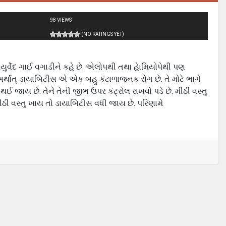
98 VIEWS
(NO RATINGS YET)
ર્વેદ ગાઈ વગાડીને કહે છે. એલોપથી તથા હેામિયોપેથી પણ
. અર્થાત્ ડાયાબિટીસ એ એક બહુ કંટાળાજનક રોગ છે. તે મોટે ભાગે
 જાય છે. તેને તેની જીભ ઉપર કંટ્રોલ રાખવો પડે છે. મીઠી વસ્તુ
મીઠી વસ્તુ ખાય તો ડાયાબિટીસ વધી જાય છે. પરિણામે