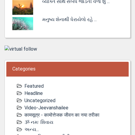
વ્યક્તિ સાથે સંબંધ જોડતી વેળા શું ...
મનુષ્ય શેનાથી ધેરાયેલો રહે ...
Categories
Featured
Headline
Uncategorized
Video-Jeevanshailee
कामसूत्र - कामोत्तेजक जीवन का नया तरीका
ૐ નમઃ શિવાય
અન્ય...