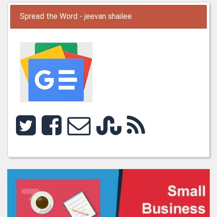
Spread the Word - jeevan shailee