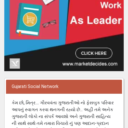
Gujarati Social Network
કેમ છો, મિત્ર.... ગૌરવવંતા ગુજરાતીઓ નો ફેસબુક પરિવાર
આપનું સ્વાગત કરવા થનગની રહ્યો છે... અહી તમે અનેક
ગુજરાતી લોકો ના સંપર્ક આવશો અને ગુજરાતી સાહિત્ય
ની સાથે સાથે તમે તમારા વિચારો નું પણ આદાન-પ્રદાન