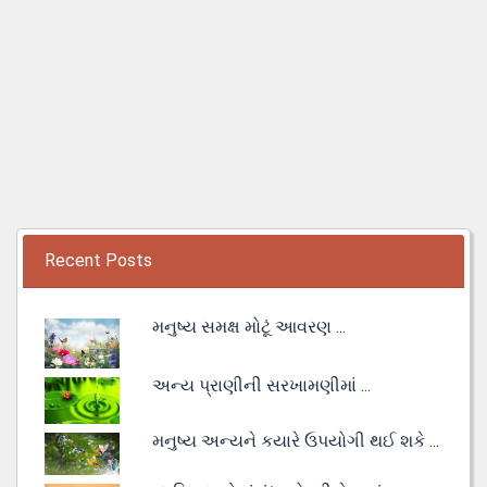
Recent Posts
મનુષ્ય સમક્ષ મોટૂં આવરણ ...
અન્ય પ્રાણીની સરખામણીમાં ...
મનુષ્ય અન્યને કયારે ઉપયોગી થઈ શકે ...