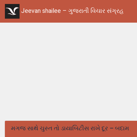
Jeevan shailee – ગુજરાતી વિચાર સંગ્રહ
મગજ સાથે ચુસ્ત તો ડાયાબિટીસ રાખે દૂર – બદામ