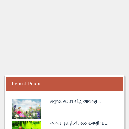
Recent Posts
મનુષ્ય સમક્ષ મોટૂં આવરણ ...
અન્ય પ્રાણીની સરખામણીમાં ...