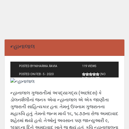
ન્હાનાલાલ
POSTED BY NIHARIKA.RAVIA
119 VIEWS
POSTED ON FEB - 5 - 2020
(NO
RATINGS YET)
ન્હાનાલાલ ગુજરાતીમાં અપદ્યાગદ્ય (અછાંદસ) કે
ડોલનશૈલીનાં જનક એવા ન્હાનાલાલ એ એક જાણીતા
ગુજરાતી સાહિત્યકાર હતા. તેમનું ઉપનામ ગુજરાતના
મહાકવિ હતું. તેમનો જન્મ માર્ચ ૧૬, ૧૮૭૭ના રોજ અમદાવાદ
શહેરમાં થયો હતો. તેઓનું અવસાન પણ જાન્યુઆરી ૯,
૧૯૪૬ના દિને અમદાવાદ ખાતે જ થયું હતું. કવિ ન્હાનાલાલના