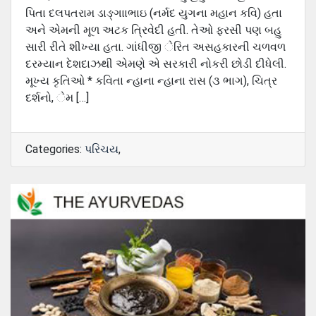
પિતા દલપતરામ ડાઙ્ગાાભાઇ (નર્મદ યુગના મહાન કવિ) હતા
અને એમની મૂળ અટક ત્રિવેદી હતી. તેઓ ફરસી પણ બહુ
સારી રીતે શીખ્યા હતા. ગાંધીજી ેરિત અસહકારની ચળવળ
દરમ્યાન દેશદાઝથી એમણે એ સરકારી નોકરી છોડી દીધેલી.
મૂખ્ય કૃતિઓ * કવિતા ન્હાના ન્હાના રાસ (૩ ભાગ), ચિત્ર
દર્શનો, ેમ […]
Categories:
પરિચય
,