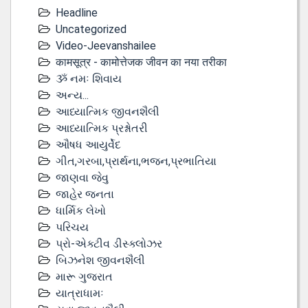
Headline
Uncategorized
Video-Jeevanshailee
कामसूत्र - कामोत्तेजक जीवन का नया तरीका
ૐ નમઃ શિવાય
અન્ય...
આધ્યાત્મિક જીવનશૈલી
આધ્યાત્મિક પ્રશ્નોતરી
ઔષધ આયુર્વેદ
ગીત,ગરબા,પ્રાર્થના,ભજન,પ્રભાતિયા
જાણવા જેવુ
જાહેર જનતા
ધાર્મિક લેખો
પરિચય
પ્રો-એક્ટીવ ડીસ્‍ક્લોઝર
બિઝનેશ જીવનશૈલી
મારૂ ગુજરાત
યાત્રાધામઃ