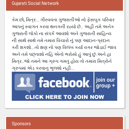
Gujarati Social Network
કેમ છો, મિત્ર.... ગૌરવવંતા ગુજરાતીઓ નો ફેસબુક પરિવાર
આપનું સ્વાગત કરવા થનગની રહ્યો છે... અહી તમે અનેક
ગુજરાતી લોકો ના સંપર્ક આવશો અને ગુજરાતી સાહિત્ય
ની સાથે સાથે તમે તમારા વિચારો નું પણ આદાન-પ્રદાન
કરી શકશો....તો ક્ષણ નો પણ વિલંબ કર્યા વગર જોડાઈ જાવ
અને તમે પછ્તાશો નહિ એનો ભરોસો હું આપું છું..અને હા
મિત્ર...જો તમને આ ગ્રુપ ગમતુ હોય તો તમારા મિત્રોને
ગ્રુપમાં એડ કરવાનુ ભુલશો નહી....
Sponsors