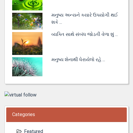
મનુષ્ય અન્યને કયારે ઉપયોગી થઈ
શકે ...
વ્યક્તિ સાથે સંબંધ જોડતી વેળા શું ...
મનુષ્ય શેનાથી ધેરાયેલો રહે ...
Categories
Featured