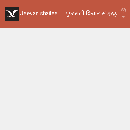
Jeevan shailee – ગુજરાતી વિચાર સંગ્રહ