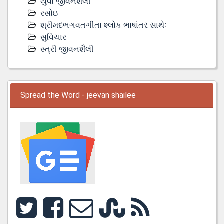
યુવા જીવનશૈલી
રસોઇ
શ્રીમદભગવતગીતા શ્લોક ભાષાંતર સાથેઃ
સુવિચાર
સ્ત્રી જીવનશૈલી
Spread the Word - jeevan shailee