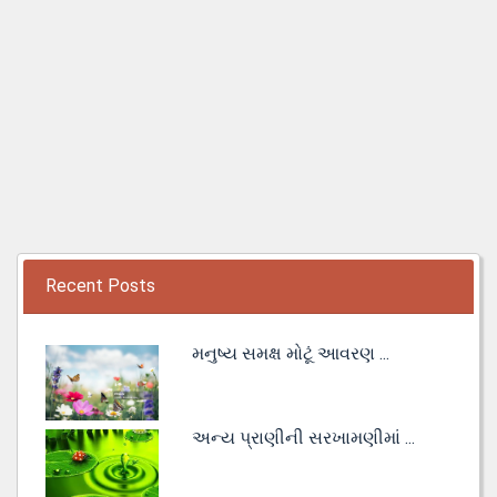
Recent Posts
મનુષ્ય સમક્ષ મોટૂં આવરણ ...
અન્ય પ્રાણીની સરખામણીમાં ...