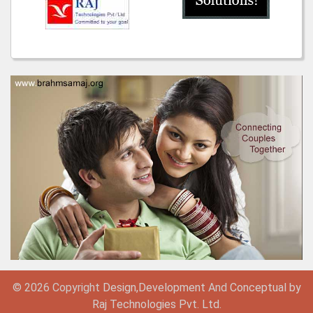
© 2026 Copyright
Design,
Development
And
Conceptual by
Raj Technologies Pvt. Ltd.