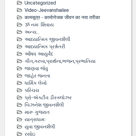
Uncategorized
Video-Jeevanshailee
कामसूत्र - कामोत्तेजक जीवन का नया तरीका
ૐ નમઃ શિવાય
અન્ય...
આધ્યાત્મિક જીવનશૈલી
આધ્યાત્મિક પ્રશ્નોતરી
ઔષધ આયુર્વેદ
ગીત,ગરબા,પ્રાર્થના,ભજન,પ્રભાતિયા
જાણવા જેવુ
જાહેર જનતા
ધાર્મિક લેખો
પરિચય
પ્રો-એક્ટીવ ડીસ્‍ક્લોઝર
બિઝનેશ જીવનશૈલી
મારૂ ગુજરાત
યાત્રાધામઃ
યુવા જીવનશૈલી
રસોઇ