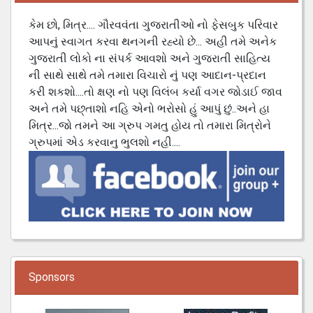
કેમ છો, મિત્ર.... ગૌરવવંતા ગુજરાતીઓ નો ફેસબુક પરિવાર
આપનું સ્વાગત કરવા થનગની રહ્યો છે... અહી તમે અનેક
ગુજરાતી લોકો ના સંપર્ક આવશો અને ગુજરાતી સાહિત્ય
ની સાથે સાથે તમે તમારા વિચારો નું પણ આદાન-પ્રદાન
કરી શકશો....તો ક્ષણ નો પણ વિલંબ કર્યા વગર જોડાઈ જાવ
અને તમે પછ્તાશો નહિ એનો ભરોસો હું આપું છું..અને હા
મિત્ર...જો તમને આ ગ્રુપ ગમતુ હોય તો તમારા મિત્રોને
ગ્રુપમાં એડ કરવાનુ ભુલશો નહી....
Sponsors