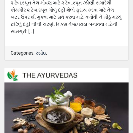
૨ ટેબ.સ્પૂન તેલ મોવણ માટે ૨ ટેબ.સ્પૂન ઝીણી સમારેલી
કોથમીર ૨ ટેબ.સ્પૂન મોળું દહીં શેલો ફ્રાય કરવા માટે તેલ
બટર ઉપર થી મુકવા માટે સર્વ કરવા માટે: વલોવી ને મીઠું મરચું
છાંટેલું દહીં લીલી ચટણી મિક્સ વેજ.પરાઠા બનાવવા માટેની
સામગ્રી: […]
Categories:
રસોઇ
,