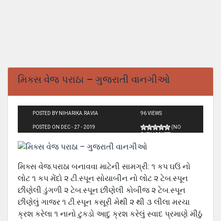
મિક્સ વેજ પરાઠા – ગુજરાતી વાનગીઓ
POSTED BY NIHARIKA.RAVIA
96 VIEWS
POSTED ON DEC - 27 - 2019
(NO
RATINGS YET)
મિક્સ વેજ.પરાઠા બનાવવા માટેની સામગ્રી: ૧ કપ ઘઉં નો
લોટ ૧ કપ મેંદો ૨ ટી.સ્પૂન સોયાબીન નો લોટ ૨ ટેબ.સ્પૂન
છીણેલી ડુંગળી ૨ ટેબ.સ્પૂન છીણેલી કોબીજ ૨ ટેબ.સ્પૂન
છીણેલું ગાજર ૧ ટી.સ્પૂન કસૂરી મેથી ૨ થી ૩ લીલા મરચા
ક્રશ કરેલા ૧ નાનો ટુકડો આદુ ક્રશ કરેલું સ્વાદ પ્રમાણે મીઠું