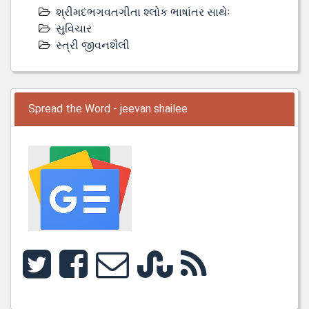
શ્રીમદભગવતગીતા શ્લોક ભાષાંતર સાથેઃ
સુવિચાર
સ્ત્રી જીવનશૈલી
Spread the Word - jeevan shailee