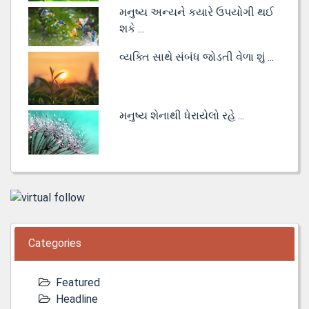
મનુષ્ય અન્યને કયારે ઉપયોગી થઈ
શકે ...
વ્યક્તિ સાથે સંબંધ જોડતી વેળા શું ...
મનુષ્ય શેનાથી ધેરાયેલો રહે ...
Categories
Featured
Headline