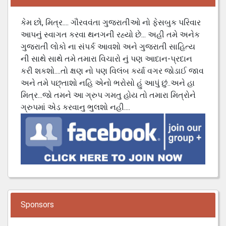
કેમ છો, મિત્ર.... ગૌરવવંતા ગુજરાતીઓ નો ફેસબુક પરિવાર
આપનું સ્વાગત કરવા થનગની રહ્યો છે... અહી તમે અનેક
ગુજરાતી લોકો ના સંપર્ક આવશો અને ગુજરાતી સાહિત્ય
ની સાથે સાથે તમે તમારા વિચારો નું પણ આદાન-પ્રદાન
કરી શકશો....તો ક્ષણ નો પણ વિલંબ કર્યા વગર જોડાઈ જાવ
અને તમે પછ્તાશો નહિ એનો ભરોસો હું આપું છું..અને હા
મિત્ર...જો તમને આ ગ્રુપ ગમતુ હોય તો તમારા મિત્રોને
ગ્રુપમાં એડ કરવાનુ ભુલશો નહી....
Sponsors