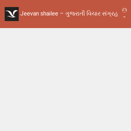
Jeevan shailee – ગુજરાતી વિચાર સંગ્રહ