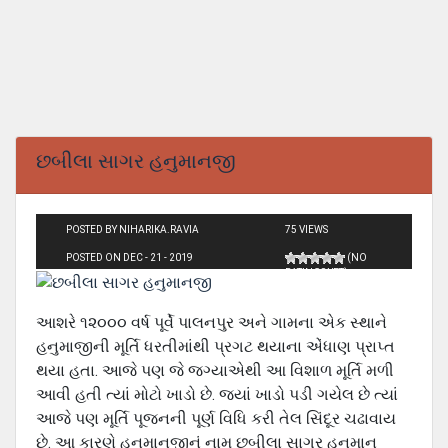
છબીલા સાગર હનુમાનજી
POSTED BY NIHARIKA.RAVIA
75 VIEWS
POSTED ON DEC - 21 - 2019
(NO
RATINGS YET)
આશરે ૧૨૦૦૦ વર્ષ પૂર્વે પાલનપુર અને ગામના એક સ્થાને
હનુમાજીની મૂર્તિ ધરતીમાંથી પ્રગટ થયાના એંધાણ પ્રાપ્ત
થયા હતા. આજે પણ જે જગ્યાએથી આ વિશાળ મૂર્તિ મળી
આવી હતી ત્યાં મોટો ખાડો છે. જયાં ખાડો પડી ગયેલ છે ત્યાં
આજે પણ મૂર્તિ પૂજનની પૂર્ણ વિધિ કરી તેલ સિંદૂર ચઢાવાય
છે. આ કારણે હનુમાનજીનું નામ છબીલા સાગર હનુમાન