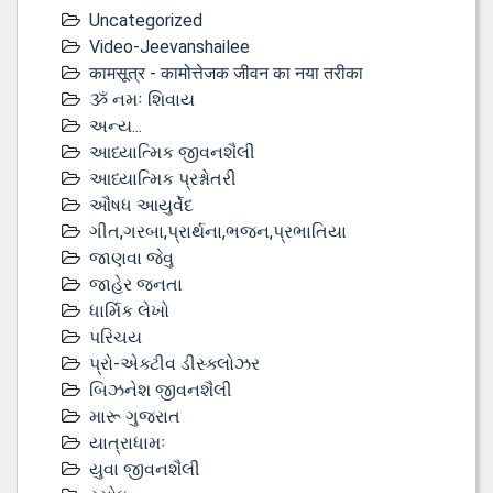
Uncategorized
Video-Jeevanshailee
कामसूत्र - कामोत्तेजक जीवन का नया तरीका
ૐ નમઃ શિવાય
અન્ય...
આધ્યાત્મિક જીવનશૈલી
આધ્યાત્મિક પ્રશ્નોતરી
ઔષધ આયુર્વેદ
ગીત,ગરબા,પ્રાર્થના,ભજન,પ્રભાતિયા
જાણવા જેવુ
જાહેર જનતા
ધાર્મિક લેખો
પરિચય
પ્રો-એક્ટીવ ડીસ્‍ક્લોઝર
બિઝનેશ જીવનશૈલી
મારૂ ગુજરાત
યાત્રાધામઃ
યુવા જીવનશૈલી