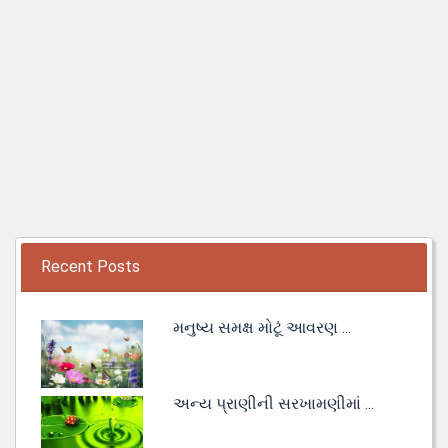
Recent Posts
મનુષ્ય સમક્ષ મોટૂં આવરણ ...
અન્ય પ્રાણીની સરખામણીમાં ...