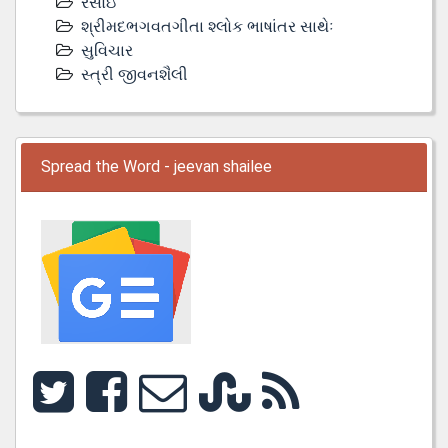
રસોઇ
શ્રીમદભગવતગીતા શ્લોક ભાષાંતર સાથેઃ
સુવિચાર
સ્ત્રી જીવનશૈલી
Spread the Word - jeevan shailee