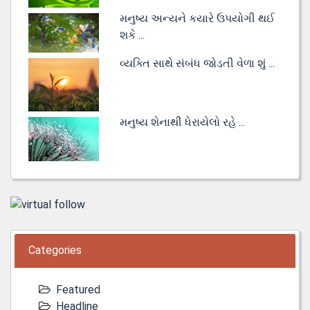
મનુષ્ય અન્યને કયારે ઉપયોગી થઈ
શકે ...
વ્યક્તિ સાથે સંબંધ જોડતી વેળા શું ...
મનુષ્ય શેનાથી ધેરાયેલો રહે ...
Categories
Featured
Headline