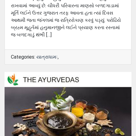
રાખવામાં આવ્યું છે. ચૌધરી પરિવારના માણસો બળદગાડામાં
મૂર્તિ લઈને ઉત્તર ગુજરાત તરફ આવતા હતા ત્યાં દિવસ
આથમી જતા જંગલમાં જ રાત્રિરોકાણ કરવું પડ્યું. પરોઢિયે
બ્રહ્મ મૂહૂર્તમાં હનુમાનજીને લઈને પ્રયાણ કરતા રસ્તામાં
જ બળદગાડું થંભી […]
Categories:
યાત્રાધામઃ
,