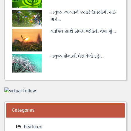
મનુષ્ય અન્યને કયારે ઉપયોગી થઈ
શકે ...
વ્યક્તિ સાથે સંબંધ જોડતી વેળા શું ...
મનુષ્ય શેનાથી ધેરાયેલો રહે ...
Categories
Featured