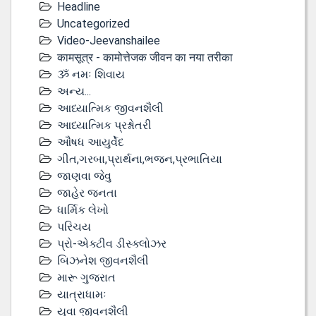
Headline
Uncategorized
Video-Jeevanshailee
कामसूत्र - कामोत्तेजक जीवन का नया तरीका
ૐ નમઃ શિવાય
અન્ય...
આધ્યાત્મિક જીવનશૈલી
આધ્યાત્મિક પ્રશ્નોતરી
ઔષધ આયુર્વેદ
ગીત,ગરબા,પ્રાર્થના,ભજન,પ્રભાતિયા
જાણવા જેવુ
જાહેર જનતા
ધાર્મિક લેખો
પરિચય
પ્રો-એક્ટીવ ડીસ્‍ક્લોઝર
બિઝનેશ જીવનશૈલી
મારૂ ગુજરાત
યાત્રાધામઃ
યુવા જીવનશૈલી