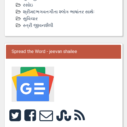
રસોઇ
શ્રીમદભગવતગીતા શ્લોક ભાષાંતર સાથેઃ
સુવિચાર
સ્ત્રી જીવનશૈલી
Spread the Word - jeevan shailee