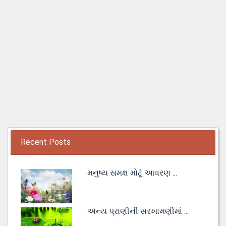
Recent Posts
મનુષ્ય સમક્ષ મોટૂં આવરણ ...
અન્ય પ્રાણીની સરખામણીમાં ...