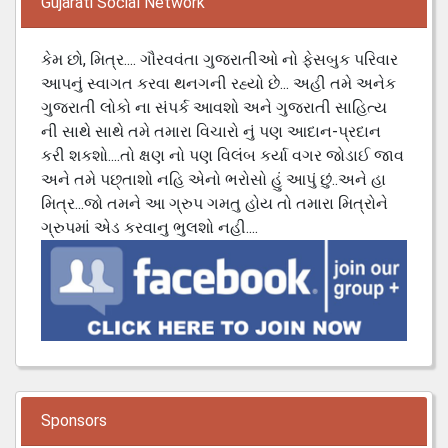
Gujarati Social Network
કેમ છો, મિત્ર.... ગૌરવવંતા ગુજરાતીઓ નો ફેસબુક પરિવાર
આપનું સ્વાગત કરવા થનગની રહ્યો છે... અહી તમે અનેક
ગુજરાતી લોકો ના સંપર્ક આવશો અને ગુજરાતી સાહિત્ય
ની સાથે સાથે તમે તમારા વિચારો નું પણ આદાન-પ્રદાન
કરી શકશો....તો ક્ષણ નો પણ વિલંબ કર્યા વગર જોડાઈ જાવ
અને તમે પછ્તાશો નહિ એનો ભરોસો હું આપું છું..અને હા
મિત્ર...જો તમને આ ગ્રુપ ગમતુ હોય તો તમારા મિત્રોને
ગ્રુપમાં એડ કરવાનુ ભુલશો નહી....
Sponsors