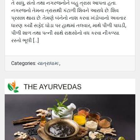
તે સાધુ, સંતો તથા નગરજનોને બહુ ત્રાસ આપતા હતા.
નગરજનો તેમના ત્રાસથી કંટાળી શિવને આરાધે છે. શિવ
પ્રસન્ન થાય છે. તેમણે બંનેનો નાશ કરવા ખંડોબાનો અવતાર
ધારણ કર્યો સફેદ ઘોડા પર હાથમાં તલવાર, માથે પીળી પાઘડી,
પીળી શાળ તથા પત્ની સાથે રાક્ષસોનો વધ કરવા નીકળ્યા.
રસ્તો ભૂલી […]
Categories:
યાત્રાધામઃ
,