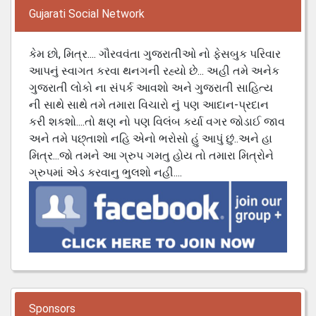
Gujarati Social Network
કેમ છો, મિત્ર.... ગૌરવવંતા ગુજરાતીઓ નો ફેસબુક પરિવાર
આપનું સ્વાગત કરવા થનગની રહ્યો છે... અહી તમે અનેક
ગુજરાતી લોકો ના સંપર્ક આવશો અને ગુજરાતી સાહિત્ય
ની સાથે સાથે તમે તમારા વિચારો નું પણ આદાન-પ્રદાન
કરી શકશો....તો ક્ષણ નો પણ વિલંબ કર્યા વગર જોડાઈ જાવ
અને તમે પછ્તાશો નહિ એનો ભરોસો હું આપું છું..અને હા
મિત્ર...જો તમને આ ગ્રુપ ગમતુ હોય તો તમારા મિત્રોને
ગ્રુપમાં એડ કરવાનુ ભુલશો નહી....
Sponsors