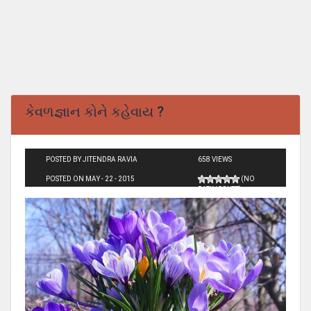
કેવળજ્ઞાન કોને કહેવાય ?
POSTED BY JITENDRA RAVIA
658 VIEWS
POSTED ON MAY - 22 - 2015
(NO
RATINGS YET)