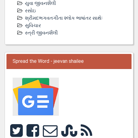
યુવા જીવનશૈલી
રસોઇ
શ્રીમદભગવતગીતા શ્લોક ભાષાંતર સાથેઃ
સુવિચાર
સ્ત્રી જીવનશૈલી
Spread the Word - jeevan shailee