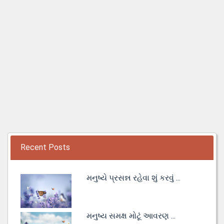
Recent Posts
મનુષ્યે પ્રસન્ન રહેવા શું કરવું ...
મનુષ્ય સમક્ષ મોટૂં આવરણ ...