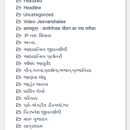
Featured
Headline
Uncategorized
Video-Jeevanshailee
कामसूत्र - कामोत्तेजक जीवन का नया तरीका
ૐ નમઃ શિવાય
અન્ય...
આધ્યાત્મિક જીવનશૈલી
આધ્યાત્મિક પ્રશ્નોતરી
ઔષધ આયુર્વેદ
ગીત,ગરબા,પ્રાર્થના,ભજન,પ્રભાતિયા
જાણવા જેવુ
જાહેર જનતા
ધાર્મિક લેખો
પરિચય
પ્રો-એક્ટીવ ડીસ્‍ક્લોઝર
બિઝનેશ જીવનશૈલી
મારૂ ગુજરાત
યાત્રાધામઃ