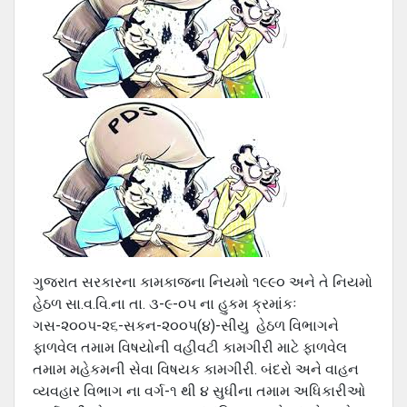
ગુજરાત સરકારના કામકાજના નિયમો ૧૯૯૦ અને તે નિયમો
હેઠળ સા.વ.વિ.ના તા. ૩-૯-૦પ ના હુકમ ક્રમાંકઃ
ગસ-૨૦૦પ-૨૬-સકન-૨૦૦પ(૪)-સીયુ હેઠળ વિભાગને
ફાળવેલ તમામ વિષયોની વહીવટી કામગીરી માટે ફાળવેલ
તમામ મહેકમની સેવા વિષયક કામગીરી. બંદરો અને વાહન
વ્યવહાર વિભાગ ના વર્ગ-૧ થી ૪ સુધીના તમામ અધિકારીઓ