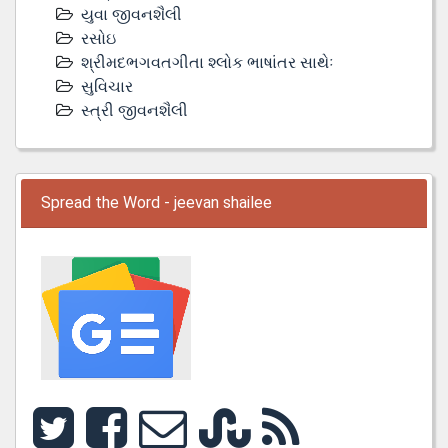
યુવા જીવનશૈલી
રસોઇ
શ્રીમદભગવતગીતા શ્લોક ભાષાંતર સાથેઃ
સુવિચાર
સ્ત્રી જીવનશૈલી
Spread the Word - jeevan shailee