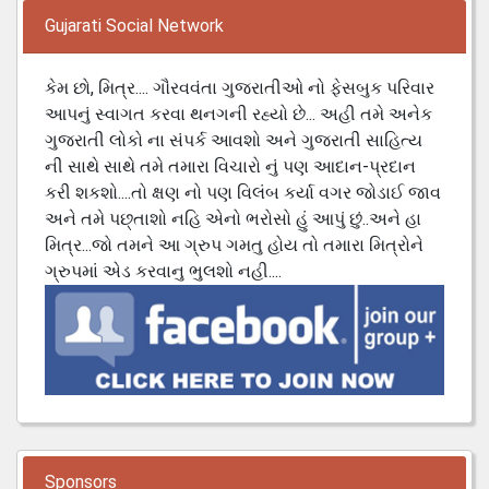
Gujarati Social Network
કેમ છો, મિત્ર.... ગૌરવવંતા ગુજરાતીઓ નો ફેસબુક પરિવાર
આપનું સ્વાગત કરવા થનગની રહ્યો છે... અહી તમે અનેક
ગુજરાતી લોકો ના સંપર્ક આવશો અને ગુજરાતી સાહિત્ય
ની સાથે સાથે તમે તમારા વિચારો નું પણ આદાન-પ્રદાન
કરી શકશો....તો ક્ષણ નો પણ વિલંબ કર્યા વગર જોડાઈ જાવ
અને તમે પછ્તાશો નહિ એનો ભરોસો હું આપું છું..અને હા
મિત્ર...જો તમને આ ગ્રુપ ગમતુ હોય તો તમારા મિત્રોને
ગ્રુપમાં એડ કરવાનુ ભુલશો નહી....
Sponsors