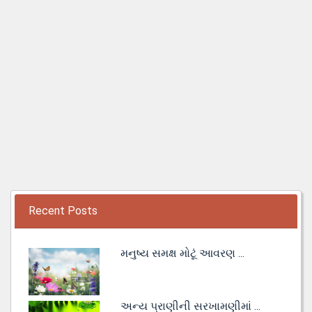
Recent Posts
મનુષ્ય સમક્ષ મોટૂં આવરણ ...
અન્ય પ્રાણીની સરખામણીમાં ...