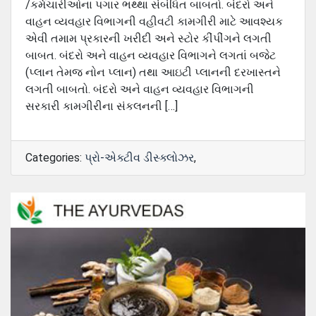
/કર્મચારીઓના પગાર ભથ્થા સંબંધિત બાબતો. બંદરો અને
વાહન વ્યવહાર વિભાગની વહીવટી કામગીરી માટે આવશ્યક
એવી તમામ પ્રકારની ખરીદી અને સ્ટોર કીંપીંગને લગતી
બાબત. બંદરો અને વાહન વ્યવહાર વિભાગને લગતાં બજેટ
(પ્લાન તેમજ નોન પ્લાન) તથા આઇટી પ્લાનની દરખાસ્તને
લગતી બાબતો. બંદરો અને વાહન વ્યવહાર વિભાગની
સરકારી કામગીરીના સંકલનની […]
Categories:
પ્રો-એક્ટીવ ડીસ્‍ક્લોઝર
,