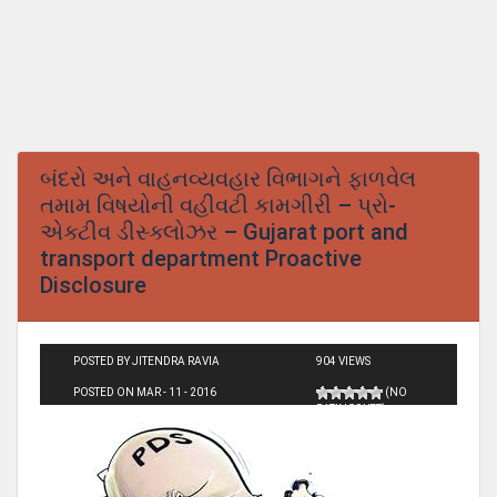
બંદરો અને વાહનવ્યવહાર વિભાગને ફાળવેલ
તમામ વિષયોની વહીવટી કામગીરી – પ્રો-
એક્ટીવ ડીસ્‍ક્લોઝર – Gujarat port and
transport department Proactive
Disclosure
POSTED BY JITENDRA RAVIA
904 VIEWS
POSTED ON MAR - 11 - 2016
(NO
RATINGS YET)