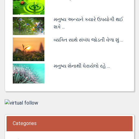
મનુષ્ય અન્યને કયારે ઉપયોગી થઈ
શકે ...
વ્યક્તિ સાથે સંબંધ જોડતી વેળા શું ...
મનુષ્ય શેનાથી ધેરાયેલો રહે ...
Categories