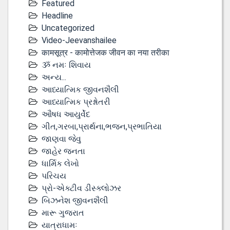
Featured
Headline
Uncategorized
Video-Jeevanshailee
कामसूत्र - कामोत्तेजक जीवन का नया तरीका
ૐ નમઃ શિવાય
અન્ય...
આધ્યાત્મિક જીવનશૈલી
આધ્યાત્મિક પ્રશ્નોતરી
ઔષધ આયુર્વેદ
ગીત,ગરબા,પ્રાર્થના,ભજન,પ્રભાતિયા
જાણવા જેવુ
જાહેર જનતા
ધાર્મિક લેખો
પરિચય
પ્રો-એક્ટીવ ડીસ્‍ક્લોઝર
બિઝનેશ જીવનશૈલી
મારૂ ગુજરાત
યાત્રાધામઃ