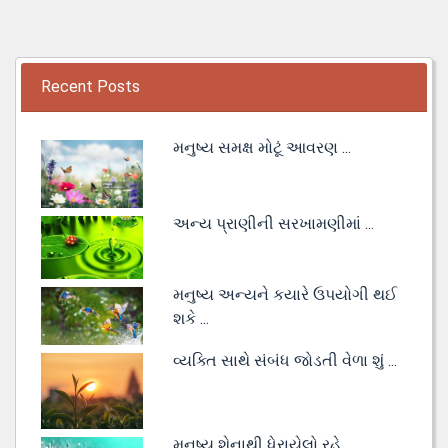
Recent Posts
મનુષ્ય સમક્ષ મોટૂં આવરણ ...
અન્ય પ્રાણીની સરખામણીમાં ...
મનુષ્ય અન્યને કયારે ઉપયોગી થઈ
શકે ...
વ્યક્તિ સાથે સંબંધ જોડતી વેળા શું ...
મનુષ્ય શેનાથી ધેરાયેલો રહે ...