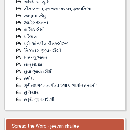
ઔષધ આયુર્વેદ
ગીત,ગરબા,પ્રાર્થના,ભજન,પ્રભાતિયા
જાણવા જેવુ
જાહેર જનતા
ધાર્મિક લેખો
પરિચય
પ્રો-એક્ટીવ ડીસ્‍ક્લોઝર
બિઝનેશ જીવનશૈલી
મારૂ ગુજરાત
યાત્રાધામઃ
યુવા જીવનશૈલી
રસોઇ
શ્રીમદભગવતગીતા શ્લોક ભાષાંતર સાથેઃ
સુવિચાર
સ્ત્રી જીવનશૈલી
Spread the Word - jeevan shailee