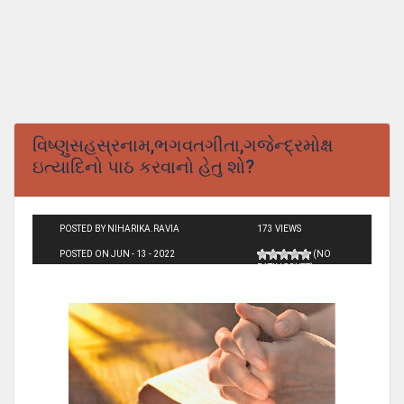
વિષ્ણુસહસ્રનામ,ભગવતગીતા,ગજેન્દ્રમોક્ષ
ઇત્યાદિનો પાઠ કરવાનો હેતુ શો?
POSTED BY NIHARIKA.RAVIA
173 VIEWS
POSTED ON JUN - 13 - 2022
(NO
RATINGS YET)