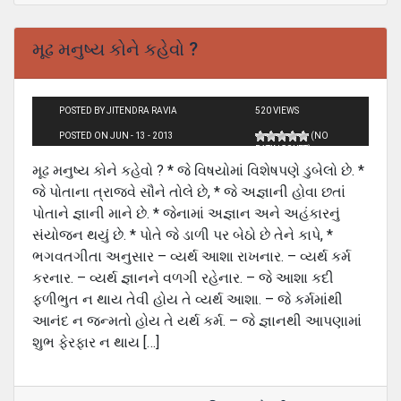
મૂઢ મનુષ્ય કોને કહેવો ?
POSTED BY JITENDRA RAVIA
520 VIEWS
POSTED ON JUN - 13 - 2013
(NO
RATINGS YET)
મૂઢ મનુષ્ય કોને કહેવો ? * જે વિષયોમાં વિશેષપણે ડુબેલો છે. *
જે પોતાના ત્રાજવે સૌને તોલે છે, * જે અજ્ઞાની હોવા છતાં
પોતાને જ્ઞાની માને છે. * જેનામાં અજ્ઞાન અને અહંકારનું
સંયોજન થયું છે. * પોતે જે ડાળી પર બેઠો છે તેને કાપે, *
ભગવતગીતા અનુસાર – વ્યર્થ આશા રાખનાર. – વ્યર્થ કર્મ
કરનાર. – વ્યર્થ જ્ઞાનને વળગી રહેનાર. – જે આશા કદી
ફળીભુત ન થાય તેવી હોય તે વ્યર્થ આશા. – જે કર્મમાંથી
આનંદ ન જન્મતો હોય તે યર્થ કર્મ. – જે જ્ઞાનથી આપણામાં
શુભ ફેરફાર ન થાય […]