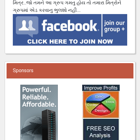
મિત્ર...જો તમને આ ગ્રુપ ગમતુ હોય તો તમારા મિત્રોને
ગ્રુપમાં એડ કરવાનુ ભુલશો નહી....
Sponsors