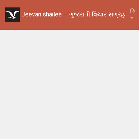
Jeevan shailee – ગુજરાતી વિચાર સંગ્રહ