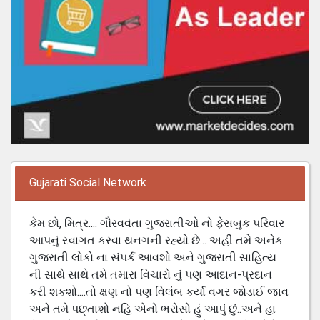
Gujarati Social Network
કેમ છો, મિત્ર.... ગૌરવવંતા ગુજરાતીઓ નો ફેસબુક પરિવાર
આપનું સ્વાગત કરવા થનગની રહ્યો છે... અહી તમે અનેક
ગુજરાતી લોકો ના સંપર્ક આવશો અને ગુજરાતી સાહિત્ય
ની સાથે સાથે તમે તમારા વિચારો નું પણ આદાન-પ્રદાન
કરી શકશો....તો ક્ષણ નો પણ વિલંબ કર્યા વગર જોડાઈ જાવ
અને તમે પછ્તાશો નહિ એનો ભરોસો હું આપું છું..અને હા