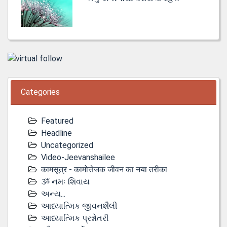
Categories
Featured
Headline
Uncategorized
Video-Jeevanshailee
कामसूत्र - कामोत्तेजक जीवन का नया तरीका
ૐ નમઃ શિવાય
અન્ય...
આધ્યાત્મિક જીવનશૈલી
આધ્યાત્મિક પ્રશ્નોતરી