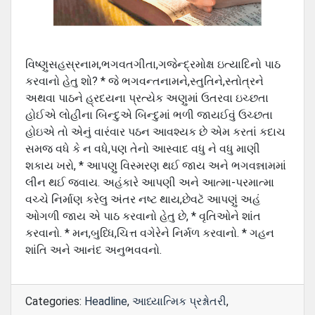
વિષ્ણુસહસ્રનામ,ભગવતગીતા,ગજેન્દ્રમોક્ષ ઇત્યાદિનો પાઠ
કરવાનો હેતુ શો? * જે ભગવન્તનામને,સ્તુતિને,સ્તોત્રને
અથવા પાઠને હ્રદયના પ્રત્યેક અણુમાં ઉતરવા ઇચ્છતા
હોઈએ લોહીના બિન્દુએ બિન્દુમાં ભળી જાયઈવું ઉચ્છતા
હોઇએ તો એનું વારંવાર પઠન આવશ્યક છે એમ કરતાં કદાચ
સમજ વધે કે ન વધે,પણ તેનો આસ્વાદ વધુ ને વધુ માણી
શકાય ખરો, * આપણુ વિસ્મરણ થઈ જાય અને ભગવન્નામમાં
લીન થઈ જવાય. અહંકારે આપણી અને આત્મા-પરમાત્મા
વચ્ચે નિર્માણ કરેલુ અંતર નષ્ટ થાય,છેવટૅ આપણું અહં
ઓગળી જાય એ પાઠ કરવાનો હેતુ છે, * વૃતિઓને શાંત
કરવાનો. * મન,બુધ્ધિ,ચિત્ત વગેરેને નિર્મળ કરવાનો. * ગહન
શાંતિ અને આનંદ અનુભવવનો.
Categories:
Headline
,
આધ્યાત્મિક પ્રશ્નોતરી
,