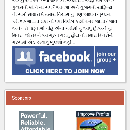
આપનું સ્વાગત કરવા થનગની રહ્યો છે... અહી તમે અનેક
ગુજરાતી લોકો ના સંપર્ક આવશો અને ગુજરાતી સાહિત્ય
ની સાથે સાથે તમે તમારા વિચારો નું પણ આદાન-પ્રદાન
કરી શકશો....તો ક્ષણ નો પણ વિલંબ કર્યા વગર જોડાઈ જાવ
અને તમે પછ્તાશો નહિ એનો ભરોસો હું આપું છું..અને હા
મિત્ર...જો તમને આ ગ્રુપ ગમતુ હોય તો તમારા મિત્રોને
ગ્રુપમાં એડ કરવાનુ ભુલશો નહી....
Sponsors