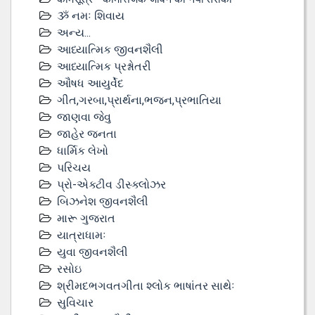
ૐ નમઃ શિવાય
અન્ય...
આધ્યાત્મિક જીવનશૈલી
આધ્યાત્મિક પ્રશ્નોતરી
ઔષધ આયુર્વેદ
ગીત,ગરબા,પ્રાર્થના,ભજન,પ્રભાતિયા
જાણવા જેવુ
જાહેર જનતા
ધાર્મિક લેખો
પરિચય
પ્રો-એક્ટીવ ડીસ્‍ક્લોઝર
બિઝનેશ જીવનશૈલી
મારૂ ગુજરાત
યાત્રાધામઃ
યુવા જીવનશૈલી
રસોઇ
શ્રીમદભગવતગીતા શ્લોક ભાષાંતર સાથેઃ
સુવિચાર