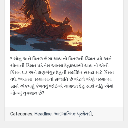
* સોનું અને પિતળ ભેગા થાય તો પિતળની કિંમત વધે અને
સોનાની કિંમત ધડે.તેમ આત્મા દેહાધ્યાસી થાય તો એની
કિંમત ધડે અને ક્ષણભંગુર દેહની મર્યાદિત સમય માટે કિંમત
વધે. *આત્મા પરમાત્માનો સજાતિ છે એટલે એણે પરમાત્મા
સાથે એકપણું કેળવવું જોઈએ નાશવંત દેહ સાથે નહિ એમાં
ચોખ્ખું નુકશાન છે?
Categories:
Headline
,
આધ્યાત્મિક પ્રશ્નોતરી
,