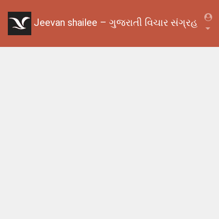
Jeevan shailee – ગુજરાતી વિચાર સંગ્રહ