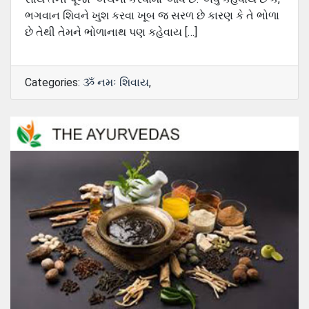
ભગવાન શિવને ખુશ કરવા ખૂબ જ સરળ છે કારણ કે તે ભોળા
છે તેથી તેમને ભોળાનાથ પણ કહેવાય […]
Categories:
ૐ નમઃ શિવાય
,