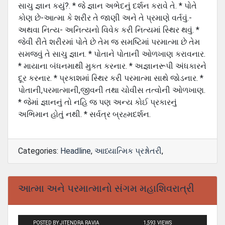
સાચુ જ્ઞાન કયું?. * જે જ્ઞાન અભેદનું દર્શન કરાવે તે. * પોતે
કોણ છે-આત્મા કે શરીર તે જાણી અને તે પ્રમાણે વર્તવું.-
અથવા નિત્ય- અનિત્યનો વિવેક કરી નિત્યમાં સ્થિર થવું. *
જેવી રીતે શરીરમાં પોતે છે તેમ જ સમષ્ટિમાં પરમાત્મા છે તેમ
સમજવું તે સાચુ જ્ઞાન. * પોતાને પોતાની ઓળખાણ કરાવનાર.
* માયાના બંધનમાથી મુકત કરનાર. * અજ્ઞાનરૂપી અંધકારને
દૂર કરનાર. * પ્રકાશમાં સ્થિર કરી પરમાત્મા સાથે જોડનાર. *
પોતાની,પરમાત્માની,જીવની તથા ચોવીસ તત્વોની ઓળખાણ.
* જેમાં જ્ઞાનનું તો નહિ જ પણ અન્ય કોઈ પ્રકારનું
અભિમાન હોતું નથી. * સર્વત્ર બ્રહ્મદર્શન.
Categories:
Headline
,
આધ્યાત્મિક પ્રશ્નોતરી
,
આત્મા અને પરમાત્માનો સંગમ મહાશિવરાત્રી
POSTED BY JITENDRA RAVIA
1,593 VIEWS