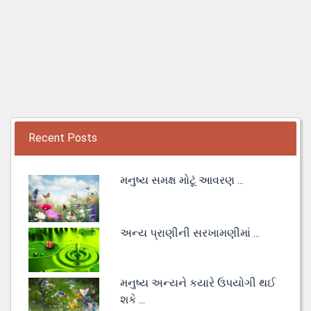
Recent Posts
મનુષ્ય સમક્ષ મોટૂં આવરણ ...
અન્ય પ્રાણીની સરખામણીમાં ...
મનુષ્ય અન્યને કયારે ઉપયોગી થઈ
શકે ...