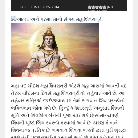
POSTED ON FEB - 26 - 2014
(NO
RATINGS YET)
મહા વદ ચૌદશ મહાશિવરાત્રી એટલે મહા માસમાં આવતી વદ
તેરસ ચૌદસના દિવસે મહાશિવરાત્રીનો તહેવાર આવે છે. આ
તહેવાર રાત્રિએ જ ઉજવાય છે. તેમાં ભગવાન શિવ પ્રત્યેનો
ભક્તિભાવ જોવા મળે છે. હિન્દુ ધર્મશાસ્ત્રો અનુસાર શિવની
મૂર્તિ અને શિવલિંગ બંનેની પૂજા થઈ શકે છે,સામાન્યપણે
શિવની પૂજા લિંગ સ્વરૂપે કરવામાં આવે છે. કારણ કે બંને
શિવના જ પ્રતિક છે. ભગવાન શિવના ભક્તો દ્વારા પુરી શ્રદ્ધા
સાથે તેની પૂજા-અર્ચના કરવામાં આવે છે. એવુ કહેવાય છે કે,