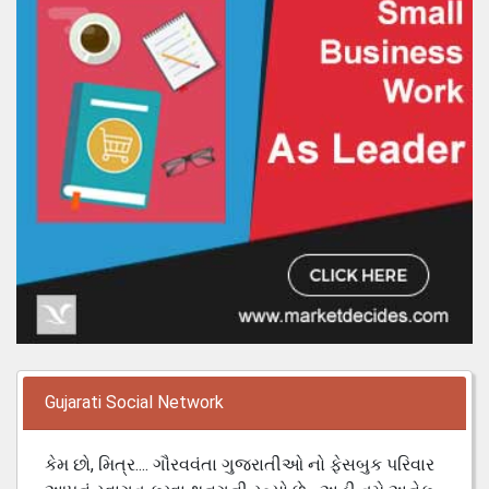
Gujarati Social Network
કેમ છો, મિત્ર.... ગૌરવવંતા ગુજરાતીઓ નો ફેસબુક પરિવાર