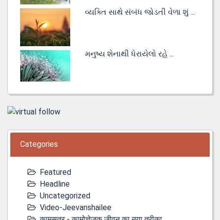
વ્યક્તિ સાથે સંબંધ જોડતી વેળા શું ...
મનુષ્ય શેનાથી ધેરાયેલો રહે ...
Categories
Featured
Headline
Uncategorized
Video-Jeevanshailee
कामसूत्र - कामोत्तेजक जीवन का नया तरीका