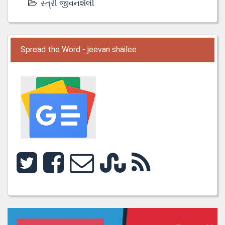
સ્ત્રી જીવનશૈલી
Spread the Word - jeevan shailee