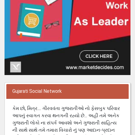
Gujarati Social Network
કેમ છો, મિત્ર.... ગૌરવવંતા ગુજરાતીઓ નો ફેસબુક પરિવાર
આપનું સ્વાગત કરવા થનગની રહ્યો છે... અહી તમે અનેક
ગુજરાતી લોકો ના સંપર્ક આવશો અને ગુજરાતી સાહિત્ય
ની સાથે સાથે તમે તમારા વિચારો નું પણ આદાન-પ્રદાન