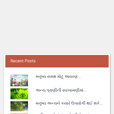
Recent Posts
મનુષ્ય સમક્ષ મોટૂં આવરણ ...
અન્ય પ્રાણીની સરખામણીમાં ...
મનુષ્ય અન્યને કયારે ઉપયોગી થઈ શકે ...