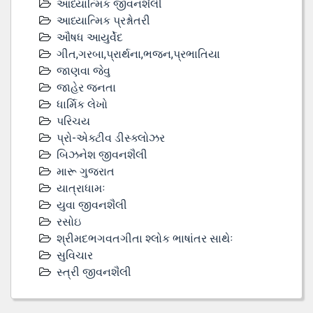
આધ્યાત્મિક જીવનશૈલી
આધ્યાત્મિક પ્રશ્નોતરી
ઔષધ આયુર્વેદ
ગીત,ગરબા,પ્રાર્થના,ભજન,પ્રભાતિયા
જાણવા જેવુ
જાહેર જનતા
ધાર્મિક લેખો
પરિચય
પ્રો-એક્ટીવ ડીસ્‍ક્લોઝર
બિઝનેશ જીવનશૈલી
મારૂ ગુજરાત
યાત્રાધામઃ
યુવા જીવનશૈલી
રસોઇ
શ્રીમદભગવતગીતા શ્લોક ભાષાંતર સાથેઃ
સુવિચાર
સ્ત્રી જીવનશૈલી