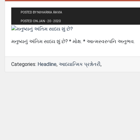
POSTED BY NIHARIKA.RAVIA
POSTED ON JAN - 20 - 2020
મનુષ્યનું અંતિમ સાધ્ય શું છે? * મોક્ષ. * આત્મસ્વરુપનિ અનુભવ.
Categories:
Headline
,
આધ્યાત્મિક પ્રશ્નોતરી
,