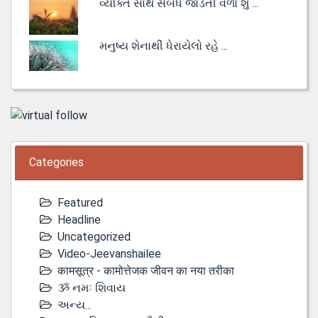
વ્યક્તિ સાથે સંબંધ જોડતી વેળા શું ...
મનુષ્ય શેનાથી ધેરાયેલો રહે ...
Categories
Featured
Headline
Uncategorized
Video-Jeevanshailee
कामसूत्र - कामोत्तेजक जीवन का नया तरीका
ૐ નમઃ શિવાય
અન્ય...