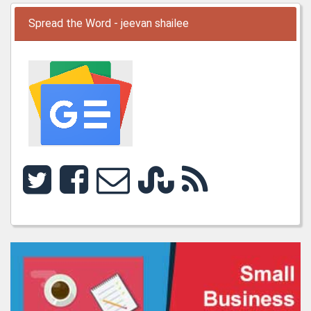
Spread the Word - jeevan shailee