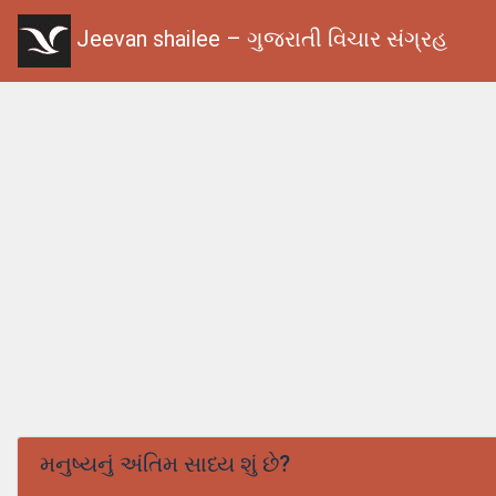
Jeevan shailee – ગુજરાતી વિચાર સંગ્રહ
મનુષ્યનું અંતિમ સાધ્ય શું છે?