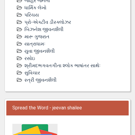
જાહેર જનતા
ધાર્મિક લેખો
પરિચય
પ્રો-એક્ટીવ ડીસ્‍ક્લોઝર
બિઝનેશ જીવનશૈલી
મારૂ ગુજરાત
યાત્રાધામઃ
યુવા જીવનશૈલી
રસોઇ
શ્રીમદભગવતગીતા શ્લોક ભાષાંતર સાથેઃ
સુવિચાર
સ્ત્રી જીવનશૈલી
Spread the Word - jeevan shailee