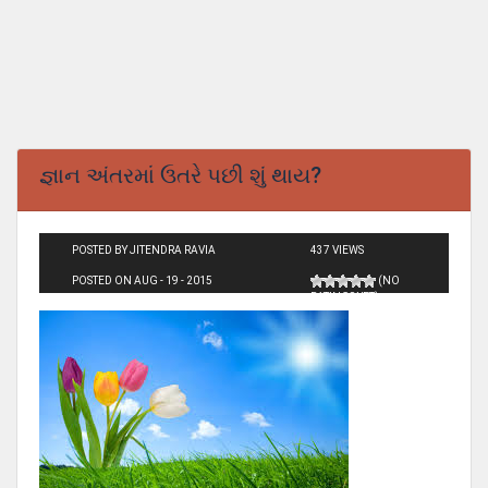
જ્ઞાન અંતરમાં ઉતરે પછી શું થાય?
POSTED BY JITENDRA RAVIA
437 VIEWS
POSTED ON AUG - 19 - 2015
(NO
RATINGS YET)