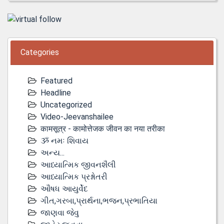
Categories
Featured
Headline
Uncategorized
Video-Jeevanshailee
कामसूत्र - कामोत्तेजक जीवन का नया तरीका
ૐ નમઃ શિવાય
અન્ય...
આધ્યાત્મિક જીવનશૈલી
આધ્યાત્મિક પ્રશ્નોતરી
ઔષધ આયુર્વેદ
ગીત,ગરબા,પ્રાર્થના,ભજન,પ્રભાતિયા
જાણવા જેવુ