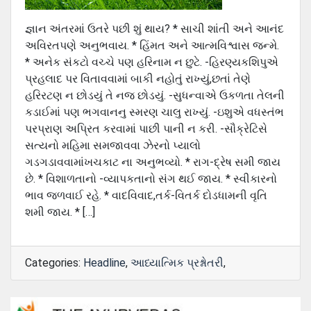
જ્ઞાન અંતરમાં ઉતરે પછી શું થાય? * સાચી શાંતી અને આનંદ
અવિરતપણે અનુભવાય. * હિંમત અને આત્મવિશ્વાસ જન્મે.
* અનેક સંકટો વચ્ચે પણ હરિનામ ન છુટે. -હિરણ્યકશિપુએ
પ્રહલાદ પર વિતાવવામાં બાકી નહોતું રાખ્યું,છતાં તેણે
હરિરટણ ન છોડયું તે નજ છોડયું. -સુધન્વાએ ઉકળતા તેલની
કડાઈમાં પણ ભગવાનનુ સ્મરણ ચાલુ રાખ્યું. -ઇશુએ વધસ્તંભ
પરપ્રાણ અપ્રિત કરવામાં પાછી પાની ન કરી. -સૌક્રેટિસે
સત્યનો મહિમા સમજાવવા ઝેરનો પ્યાલો
ગડગડાવવામાંખચકાટ ના અનુભવ્યો. * રાગ-દ્રેષ સમી જાય
છે. * વિશાળતાનો -વ્યાપકતાનો સંગ થઈ જાય. * સ્વીકારનો
ભાવ જળવાઈ રહે. * વાદવિવાદ,તર્ક-વિતર્ક દોડધામની વૃતિ
શમી જાય. * […]
Categories:
Headline
,
આધ્યાત્મિક પ્રશ્નોતરી
,