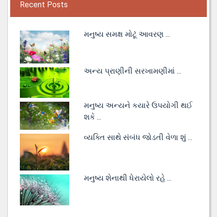
Recent Posts
મનુષ્ય સમક્ષ મોટૂં આવરણ ...
અન્ય પ્રાણીની સરખામણીમાં ...
મનુષ્ય અન્યને કયારે ઉપયોગી થઈ
શકે ...
વ્યક્તિ સાથે સંબંધ જોડતી વેળા શું ...
મનુષ્ય શેનાથી ધેરાયેલો રહે ...