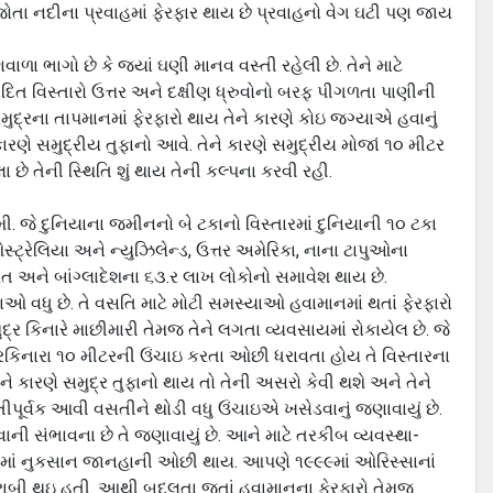
 તે જોતા નદીના પ્રવાહમાં ફેરફાર થાય છે પ્રવાહનો વેગ ઘટી પણ જાય
ા ભાગો છે કે જયાં ઘણી માનવ વસ્‍તી રહેલી છે. તેને માટે
‍છાદિત વિસ્‍તારો ઉત્તર અને દક્ષીણ ધ્રુવોનો બરફ પીગળતા પાણીની
ુદ્રના તાપમાનમાં ફેરફારો થાય તેને કારણે કોઇ જગ્‍યાએ હવાનું
ારણે સમુદ્રીય તુફાનો આવે. તેને કારણે સમુદ્રીય મોજાં ૧૦ મીટર
ે તેની સ્થિતિ શું થાય તેની કલ્‍પના કરવી રહી.
 જે દુનિયાના જમીનનો બે ટકાનો વિસ્‍તારમાં દુનિયાની ૧૦ ટકા
‍ટ્રેલિયા અને ન્‍યુઝિલેન્‍ડ, ઉત્તર અમેરિકા, નાના ટાપુઓના
 અને બાંગ્‍લાદેશના ૬૩.ર લાખ લોકોનો સમાવેશ થાય છે.
ામડાઓ વધુ છે. તે વસતિ માટે મોટી સમસ્‍યાઓ હવામાનમાં થતાં ફેરફારો
 કિનારે માછીમારી તેમજ તેને લગતા વ્‍યવસાયમાં રોકાયેલ છે. જે
દ્રકિનારા ૧૦ મીટરની ઉંચાઇ કરતા ઓછી ધરાવતા હોય તે વિસ્‍તારના
ે કારણે સમુદ્ર તુફાનો થાય તો તેની અસરો કેવી થશે અને તેને
ૂર્વક આવી વસતીને થોડી વધુ ઉંચાઇએ ખસેડવાનું જણાવાયું છે.
ી સંભાવના છે તે જણાવાયું છે. આને માટે તરકીબ વ્‍યવસ્‍થા-
વિષ્‍યમાં નુકસાન જાનહાની ઓછી થાય. આપણે ૧૯૯૯માં ઓરિસ્‍સાનાં
ખરાબી થઇ હતી. આથી બદલતા જતાં હવામાનના ફેરફારો તેમજ