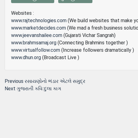
Websites :
www.rajtechnologies.com
(We build websites that make y
www.marketdecides.com
(We mad a fresh business soluti
www.jeevanshailee.com
(Gujarati Vichar Sangrah)
www.brahmsamaj.org
(Connecting Brahmins together )
www.virtualfollow.com
(Increase followers dramatically )
www.dhun.org
(Broadcast Live )
Post
Previous
Previous
રસાયણોનો ભંડાર એટલે સમુદ્ર
Next
post:
Next
ગુજરાતી કવિઃદુલા કાગ
navigation
post: