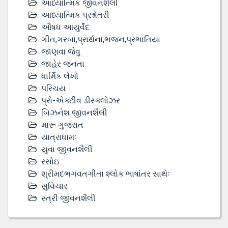
આધ્યાત્મિક જીવનશૈલી
આધ્યાત્મિક પ્રશ્નોતરી
ઔષધ આયુર્વેદ
ગીત,ગરબા,પ્રાર્થના,ભજન,પ્રભાતિયા
જાણવા જેવુ
જાહેર જનતા
ધાર્મિક લેખો
પરિચય
પ્રો-એક્ટીવ ડીસ્‍ક્લોઝર
બિઝનેશ જીવનશૈલી
મારૂ ગુજરાત
યાત્રાધામઃ
યુવા જીવનશૈલી
રસોઇ
શ્રીમદભગવતગીતા શ્લોક ભાષાંતર સાથેઃ
સુવિચાર
સ્ત્રી જીવનશૈલી