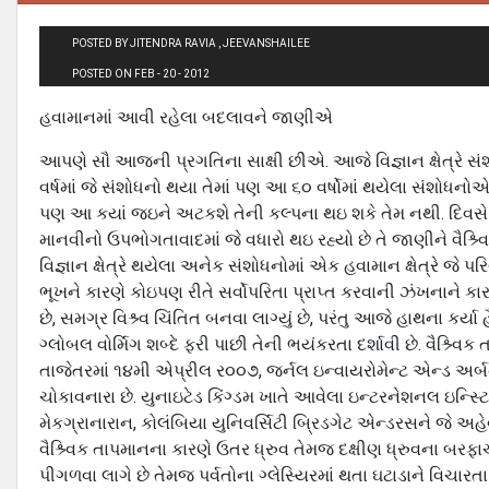
POSTED BY JITENDRA RAVIA , JEEVANSHAILEE
POSTED ON FEB - 20 - 2012
હવામાનમાં આવી રહેલા બદલાવને જાણીએ
આપણે સૌ આજની પ્રગતિના સાક્ષી છીએ. આજે વિજ્ઞાન ક્ષેત્રે 
વર્ષમાં જે સંશોધનો થયા તેમાં પણ આ ૬૦ વર્ષોમાં થયેલા સંશોધનો
પણ આ કયાં જઇને અટકશે તેની કલ્‍પના થઇ શકે તેમ નથી. દિવસે દિવ
માનવીનો ઉપભોગતાવાદમાં જે વધારો થઇ રહ્યો છે તે જાણીને વૈશ્ર્વિ
વિજ્ઞાન ક્ષેત્રે થયેલા અનેક સંશોધનોમાં એક હવામાન ક્ષેત્રે જે 
ભૂખને કારણે કોઇપણ રીતે સર્વોપરિતા પ્રાપ્‍ત કરવાની ઝંખનાને કારણ
છે, સમગ્ર વિશ્ર્વ ચિંતિત બનવા લાગ્‍યું છે, પરંતુ આજે હાથના કર્યા હૈ
ગ્‍લોબલ વોર્મિગ શબ્‍દે ફરી પાછી તેની ભયંકરતા દર્શાવી છે. વૈશ્ર
તાજેતરમાં ૧૪મી એપ્રીલ ર૦૦૭, જર્નલ ઇન્‍વાયરોમેન્‍ટ એન્‍ડ અર્
ચોકાવનારા છે. યુનાઇટેડ કિંગ્‍ડમ ખાતે આવેલા ઇન્‍ટરનેશનલ ઇન્સ્ટિટ
મેકગ્રાનારાન, કોલંબિયા યુનિવર્સિટી બ્રિડગેટ એન્‍ડરસને જે અહે
વૈશ્ર્વિક તાપમાનના કારણે ઉતર ધ્રુવ તેમજ દક્ષીણ ધ્રુવના બરફા
પીગળવા લાગે છે તેમજ પર્વતોના ગ્‍લેસ્યિરમાં થતા ઘટાડાને વિચાર