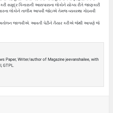
યાર કરી સમુદ્ર કિનારાની આસપાસના લોકોને યોગ્‍ય રીતે જાણકારી
િસ્‍તારના લોકોને તાલીમ આપવી જોઇએ તેમજ વ્‍યવસ્‍થા ગોઠવવી
ું સમતોલન જાળવીએ. આવતી પેઢીને તૈયાર કરીએ જેથી આપણે જે
ews Paper, Writer/author of Magazine jeevanshailee, with
l, GTPL.