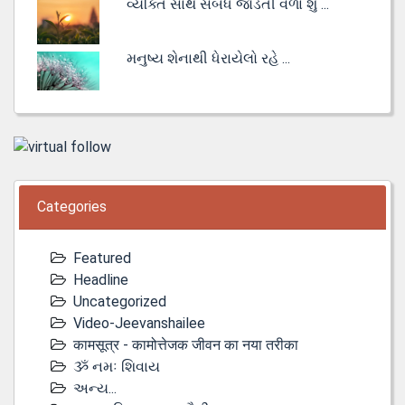
વ્યક્તિ સાથે સંબંધ જોડતી વેળા શું ...
મનુષ્ય શેનાથી ધેરાયેલો રહે ...
Categories
Featured
Headline
Uncategorized
Video-Jeevanshailee
कामसूत्र - कामोत्तेजक जीवन का नया तरीका
ૐ નમઃ શિવાય
અન્ય...