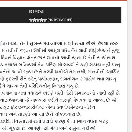
833 VIEWS
(NO RATINGS YET)
સંશોધન થયા તેની સુખ-સગવડતાઓ માણી રહ્યા છીએ. છેલ્‍લા ર૦૦
એ માનવીની જીવન શૈલીમાં આમૂલ પરિવર્તન લાવી દીધું છે અને હજુ
સે વિજ્ઞાન ક્ષેત્રે જે સંશોધનો આવી રહ્યા છે તેની સાથોસાથ
ક કક્ષાએ ભવિષ્‍યમાં કેવા પરિણામો લાવશે તે કહી શકાય નહીં પરંતુ
પરિવર્તનો આવી રહ્યા છે તે કલ્‍પી શકીએ તેમ નથી, માનવીની આર્થિક
ે કુદરતી રીતે રહેતું પર્યાવરણનું સમતોલન ડામાડોળ થવા લાગ્‍યું
યે લાગ્‍યા તેવી પરિસ્થિતીનું નિમાર્ણ થયું છે.
્વિક તાપમાનમાં થતા વધારાને કારણે ઘણી મોટી સમસ્‍યાઓ આવી રહી છે.
બનાઇઝેશનમાં જે અભ્‍યાસ કરીને તારણો મેળવવામાં આવ્‍યા છે. જે
યુટ ફોર ઇન્‍વાયરોમેન્‍ટ એન્‍ડ ડેવલોપમેન્‍ટના ગોર્ડન
વાલ અને તારણો આપ્‍યા છે તે ચોકાવનારા છે.
ચ્‍છાદિત વિસ્‍તારમાં થતો ઘટાડો કારણ કે તાપમાન વધતા બરફ
તા કરી મૂકયા છે. આપણે ત્‍યાં ગંગા અને યમુના નદીઓ