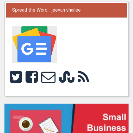
Spread the Word - jeevan shailee