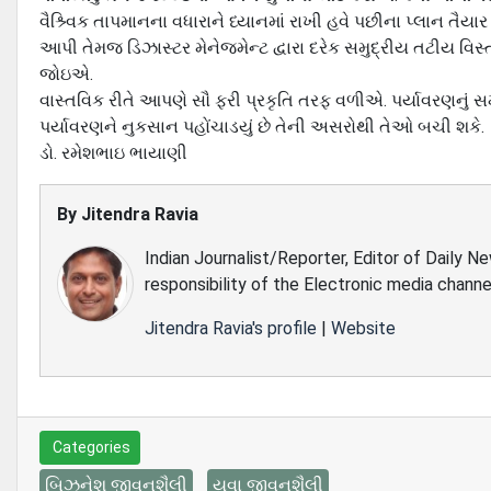
વૈશ્ર્વિક તાપમાનના વધારાને ધ્યાનમાં રાખી હવે પછીના પ્‍લાન તૈ
આપી તેમજ ડિઝાસ્‍ટર મેનેજમેન્‍ટ દ્વારા દરેક સમુદ્રીય તટીય વ
જોઇએ.
વાસ્‍તવિક રીતે આપણે સૌ ફરી પ્રકૃતિ તરફ વળીએ. પર્યાવરણન
પર્યાવરણને નુકસાન પહોંચાડયું છે તેની અસરોથી તેઓ બચી શકે.
ડો. રમેશભાઇ ભાયાણી
By
Jitendra Ravia
Indian Journalist/Reporter, Editor of Daily N
responsibility of the Electronic media channe
Jitendra Ravia's profile
|
Website
Categories
બિઝનેશ જીવનશૈલી
યુવા જીવનશૈલી