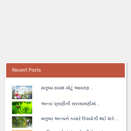
Recent Posts
મનુષ્ય સમક્ષ મોટૂં આવરણ ...
અન્ય પ્રાણીની સરખામણીમાં ...
મનુષ્ય અન્યને કયારે ઉપયોગી થઈ શકે ...