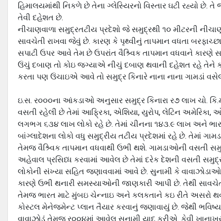
હિમાલયમાંથી નિકળે છે તેના ગ્‍લેસ્યિરનો વિસ્‍તાર ઘટી રહ્યો છે.
તેવી દહેશત છે.
નીચાણવાળા સમુદ્રતટીય પ્રદેશો જે સમુદ્રથી ૧૦ મીટરની નીચાણવાળ
સાવચેતી રાખવા જેવું છે. કારણ કે પૃથ્‍વીનું તાપમાન વધતા બરફાચ્
સપાટી ઉપર આવે તેમ છે ઉપરાંત વૈશ્ર્વિક તાપમાન વધવાને કારણે સમ
ઉંચું દબાણ તો કોઇ જગ્‍યાએ નીચું દબાણ થવાની દહેશત રહે તેને ક
કરતા પણ ઉંચાઇએ આવે તો સમુદ્ર કિનારે નાના નાના ગામડાં વસેલા છ
ઇ.સ. ર૦૦૦ના આંકડાઓ અનુસાર સમુદ્ર કિનારા ર૭ લાખ ચો. કિ.મી.
વસતી રહેલી છે તેમાં આફ્રિકા, એશિયા, યુરોપ, લેટિન અમેરિકા, ઓસ્
લગભગ ૬૩૪ લાખ લોકો રહે છે. તેમાં ચીનના ૧૪૩.૯ લાખ અને ભારત
બાંગ્‍લાદેશના લોકો વધુ સમુદ્રીય તટીય પ્રદેશમાં રહે છે. તેમાં ગ
તેમજ વૈશ્ર્વિક તાપમાન વધવાથી ઉભી થશે. ગામડાઓની વસતી સમુદ્ર
અહેવાલ પ્રસિધ્‍ધ કરવામાં આવેલ છે તેમાં દરેક દેશની વસતી સમુ
લોકોની સંખ્‍યા સહિત જણાવવામાં આવે છે. સુનામી કે વાવાઝોડાઓન
કારણે ઉભી થનારી સમસ્‍યાઓની જાણકારી આપી છે. તેથી સાવચેતીપ
તેમજ ભારત માટે મુંબઇ ચેન્‍નાઇ અને કલકતાને કઇ રીતે અસરો થવાન
કોસ્‍ટલ મેનેજમેન્‍ટ પ્‍લાન તૈયાર કરવાનું જણાવાયું છે. જેથી ભ
વાવાઝોડું તેમજ ર૦૦૪માં આવેલ સુનામી યાદ કરીએ. કેવી ખાના