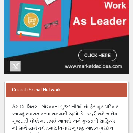
Gujarati Social Network
કેમ છો, મિત્ર.... ગૌરવવંતા ગુજરાતીઓ નો ફેસબુક પરિવાર
આપનું સ્વાગત કરવા થનગની રહ્યો છે... અહી તમે અનેક
ગુજરાતી લોકો ના સંપર્ક આવશો અને ગુજરાતી સાહિત્ય
ની સાથે સાથે તમે તમારા વિચારો નું પણ આદાન-પ્રદાન