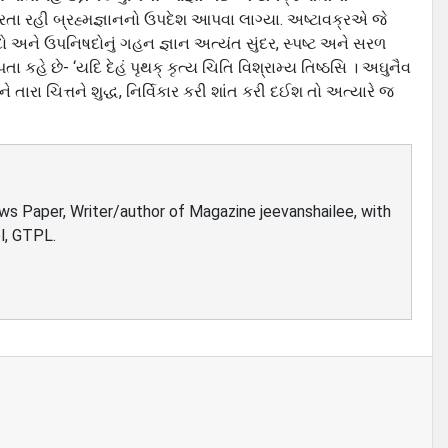
કરતા રહી બ્રહ્મજ્ઞાનનો ઉપદેશ આપવા લાગ્યા. અષ્ટાવક્રએ જે
દો અને ઉપનિષદોનું ગહન જ્ઞાન અત્યંત સુંદર, સ્પષ્ટ અને સરળ
ા કહે છે- ‘યદિ દેહં પૃથક્‌ કૃત્ય ચિતિ વિશ્રામ્ય તિષ્ઠસિ । અઘુનૈવ
 તારા ચિત્તને શુદ્ધ, નિર્વિકાર કરી શાંત કરી દઈશ તો અત્યારે જ
ews Paper, Writer/author of Magazine jeevanshailee, with
l, GTPL.