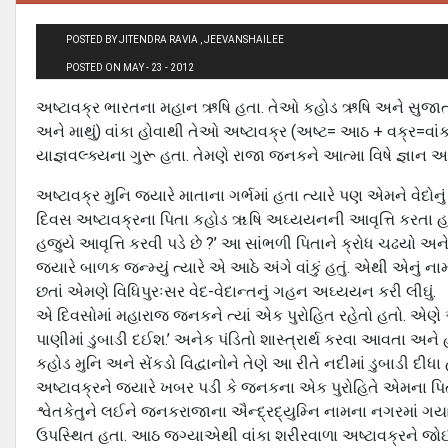
POSTED BY JITENDRA RAVIA , JEEVANSHAILEE
POSTED ON MAY - 23 - 2012
અષ્ટાવક્ર ભારતના મહાન ઋષિ હતા. તેઓ કહોડ ઋષિ અને સુજાતાના
અને માથું) વાંકા હોવાથી તેઓ અષ્ટાવક્ર (અષ્ટ= આઠ + વક્ર=વ
યાજ્ઞવલ્ક્યના ગુરૂ હતા. તેમણે રાજા જનકને આત્મા વિષે જ્ઞાન આપ
અષ્ટાવક્ર મુનિ જ્યારે માતાના ગર્ભમાં હતા ત્યારે પણ એમને વેદોન
દિવસ અષ્ટાવક્રના પિતા કહોડ ૠષિ અઘ્યયનની આવૃત્તિ કરતા હતા તે
હજુયે આવૃત્તિ કરવી પડે છે ?’ આ સાંભળી પિતાને ક્રોધ ચઢયો અને
જ્યારે બાળક જન્મ્યું ત્યારે એ આઠે અંગે વાંકું હતું. એથી એનું
છતાં એમણે વિધિપુરઃસર વેદ-વેદાન્તનું ગહન અઘ્યયન કરી લીઘું.
એ દિવસોમાં મહારાજ જનકને ત્યાં એક પુરોહિત રહેતો હતો. એણે એવું જા
પાણીમાં ડુબાડી દઈશ.’ અનેક પંડિતો શાસ્ત્રાર્થ કરવા આવતા અને 
કહોડ મુનિ અને સેંકડો વિદ્વાનોને તેણે આ રીતે નદીમાં ડુબાડી દીધા 
અષ્ટાવક્રને જ્યારે ખબર પડી કે જનકના એક પુરોહિતે એમના પિતાન
શ્વેતકેતુને લઈને જનકરાજાના ઐન્દ્રદ્યુમ્નિ નામના નગરમાં ગ
ઉપસ્થિત હતા. આઠ જગ્યાએથી વાંકા શરીરવાળા અષ્ટાવક્રને જોઈને