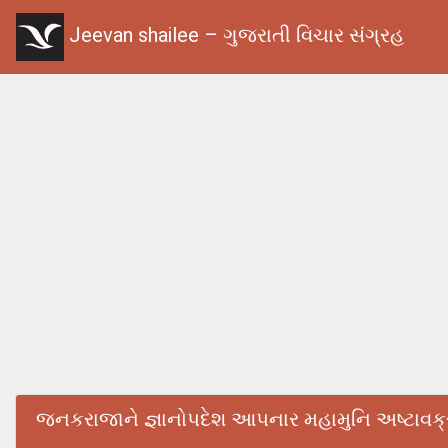
Jeevan shailee – ગુજરાતી વિચાર સંગ્રહ
જનકરાજાને જ્ઞાનોપદેશ આપનાર મહામુનિ અષ્ટાવક્