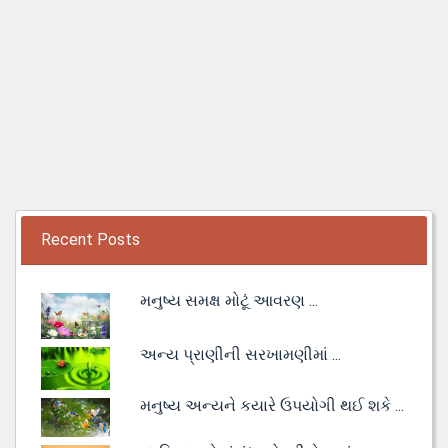
Recent Posts
મનુષ્ય સમક્ષ મોટૂં આવરણ ...
અન્ય પ્રાણીની સરખામણીમાં ...
મનુષ્ય અન્યને કયારે ઉપયોગી થઈ શકે ...