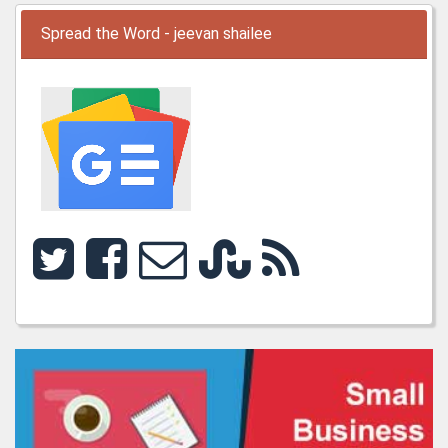
Spread the Word - jeevan shailee