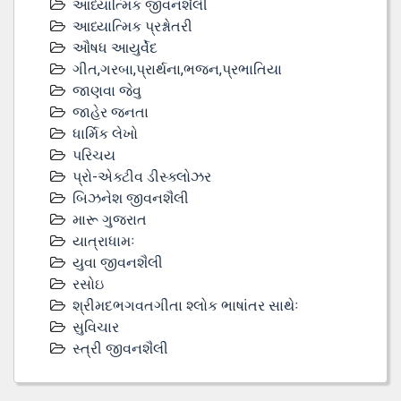
આધ્યાત્મિક જીવનશૈલી
આધ્યાત્મિક પ્રશ્નોતરી
ઔષધ આયુર્વેદ
ગીત,ગરબા,પ્રાર્થના,ભજન,પ્રભાતિયા
જાણવા જેવુ
જાહેર જનતા
ધાર્મિક લેખો
પરિચય
પ્રો-એક્ટીવ ડીસ્‍ક્લોઝર
બિઝનેશ જીવનશૈલી
મારૂ ગુજરાત
યાત્રાધામઃ
યુવા જીવનશૈલી
રસોઇ
શ્રીમદભગવતગીતા શ્લોક ભાષાંતર સાથેઃ
સુવિચાર
સ્ત્રી જીવનશૈલી