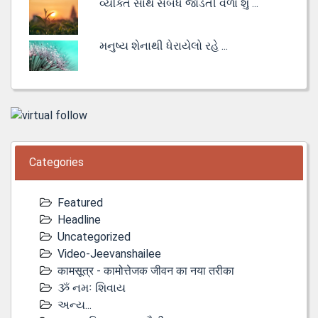
વ્યક્તિ સાથે સંબંધ જોડતી વેળા શું ...
મનુષ્ય શેનાથી ધેરાયેલો રહે ...
Categories
Featured
Headline
Uncategorized
Video-Jeevanshailee
कामसूत्र - कामोत्तेजक जीवन का नया तरीका
ૐ નમઃ શિવાય
અન્ય...