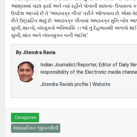
આશ્રમમાં પાછા ફર્યા અને ત્યાં રહીને પોતાની સાધના- ઉપાસના 
ઉપદેશ આપ્યો છે તે ‘અષ્ટાવક્ર ગીતા’ તરીકે ઓળખાય છે. એમાં વે
રીતે ઉદ્‌ઘાટિત થયું છે. અષ્ટાવક્ર ગીતામાં અષ્ટાવક્ર મુનિ બોધ આપત
સુખી, શાન્તો, બંધમુક્તો ભવિષ્યસિ ।। જો તું દેહભાવથી અળગો થઈને
સુખી, શાંત અને બંધનમુક્ત બની જઈશ.’
By
Jitendra Ravia
Indian Journalist/Reporter, Editor of Daily N
responsibility of the Electronic media channe
Jitendra Ravia's profile
|
Website
Categories
આધ્યાત્મિક જીવનશૈલી