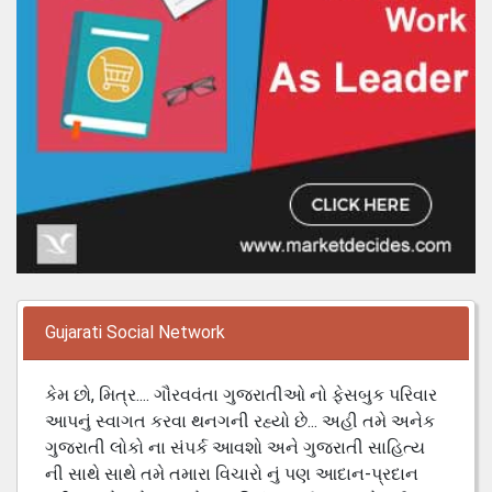
Gujarati Social Network
કેમ છો, મિત્ર.... ગૌરવવંતા ગુજરાતીઓ નો ફેસબુક પરિવાર
આપનું સ્વાગત કરવા થનગની રહ્યો છે... અહી તમે અનેક
ગુજરાતી લોકો ના સંપર્ક આવશો અને ગુજરાતી સાહિત્ય
ની સાથે સાથે તમે તમારા વિચારો નું પણ આદાન-પ્રદાન