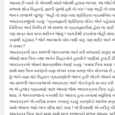
આવ્યા છે ત્યારે તો એનાથી વધારે જોરથી હસવા લાગ્યા. આ જોઈને 
સભામાં થોડા વિદ્ધાનો, જ્ઞાની પુરુષો હશે તો ખરા ! પણ અહીં તો
જનક રાજાએ પૂછયું- ‘અહીં તો ઘણા બધા શ્રોત્રિય બ્રહ્મનિષ્ઠ બ્ર
અષ્ટાવક્રજીએ કહ્યું- ‘બ્રહ્મજ્ઞાની શ્રોત્રિય પંડિત એને કહેવાય 
નિર્વિકાર અને નિર્લેપ છે એ સમજ તો બ્રહ્મજ્ઞાનીમાં હોય જ.
પણ માત્ર મારા વાંકા શરીરને જોયું ! ચામડીથી ઢંકાયેલા લોહી-મ
ક્યાંથી કહેવાય ? જેને આત્માનો બોધ નથી પણ, પણ શરીર અને 
તે ચમાર !’
અષ્ટાવક્રની વાત સાંભળી જનકરાજા અને સર્વે સભાસદો સંતુષ્ટ થયા. 
જેમણે મારા પિતા તથા અનેક વિદ્ધાનોને હરાવીને પાણીમાં ડુબાડી 
અષ્ટાવક્રએ એમને શાસ્ત્રાર્થમાં તેમણે કહ્યું- ‘તમારા પિતા મરણ 
સાથે મારા પિતા વરુણનો યજ્ઞ સંપન્ન કરવા વરુણ લોક મોકલ્યા છે. 
છું અને યજ્ઞ માટે વિદ્ધાન બ્રાહ્મણોની જરૂર હતી એટલે એમને વ
આ સાંભળી જનકરાજાએ અષ્ટાવક્ર અને શ્વેતકેતુનો સત્કાર કરી એમન
જ એ હજાર બ્રાહ્મણો પાછા આવ્યા જેમાં અષ્ટાવક્રના પિતા કહોડ મ
થયા. તે જનકરાજાના નગરથી ઘેર આવતા હતા રસ્તામાં મઘુવિલા
અષ્ટાવક્રને એ નદીમાં સ્નાન કરવાનું કહ્યું. વરુણદેવે આપેલા મંત્ર
સાથે એમના આઠે અંગ સીધા થઈ ગયા ! એ દિવસથી એ નદીનું બીજું 
અષ્ટાવક્ર પિતા અને મામા સાથે માતા સુજાતાને મળવા આવ્યા. પછ