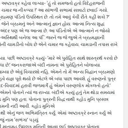
અષ્ટાવક્ર કહેવા લાગ્યા- ‘હું તો સમજતો હતો વિદેહરાજની
 બધા ચમાર જ નીકળ્યા !’ આ સાંભળી સભામાં સન્નાટો છવાઈ ગયો.
ાહ્મણ પંડિતો ઉપસ્થિત છે. તો તમે આવું કેવી રીતે કહી શકો ?’
જેને બ્રહ્મનું અને આત્માનું જ્ઞાન હોય. આત્મા નિત્ય શુદ્ધ
 મારી અંદર પણ એ જ આત્મા છે. આ પંડિતોએ એ આત્માને ન જોયો
ાંસ-અસ્થિથી બનેલા આ પંિજરને જ જે જુએ તે બ્રહ્મજ્ઞાની
એની ચામડીનો બોધ છે એને ચમાર જ કહેવાય. ચામડાની તપાસ રાખે
પછી અષ્ટાવક્રે કહ્યું- ‘મારે એ પુરોહિત સાથે શાસ્ત્રર્થ કરવો છે
દીધા છે.’ જનકરાજાએ બંદી નામના એ પુરોહિતને બોલાવ્યા.
પામ્યા છે એવું વિચારશો નહિ. એમને તો મેં અન્ય વિદ્વાન બ્રહ્મણો
હવે યજ્ઞ પૂરો થયો છે એટલે એ બધા પાછા આવશે. હું વરુણનો પુત્ર
ાદ-વિવાદમાં હરાવી જળમાર્ગે હું એમને વરુણલોક મોકલતો હતો.’
ે પોતાને ત્યાં જ રાખ્યા. બંદીએ કહ્યું હતું તેમ થોડા સમયમાં
ુનિ પણ હતા. પોતાના પુત્રની વિદ્ધત્તાથી કહોડ મુનિ પ્રસન્ન
 નામની નદી આવી. કહોડ મુનિએ
થી એનું જળ અભિમંત્રિત કર્યું. એમાં અષ્ટાવક્રે સ્નાન કર્યું એ
નામ ‘સભંગા’ પડ્યું.
ી માતામહ ઉદ્દાલક મુનિની આજ્ઞા લઈ અષ્ટાવક્ર પોતાના