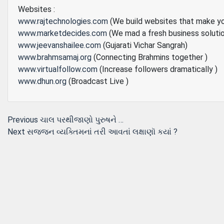
Websites :
www.rajtechnologies.com
(We build websites that make y
www.marketdecides.com
(We mad a fresh business soluti
www.jeevanshailee.com
(Gujarati Vichar Sangrah)
www.brahmsamaj.org
(Connecting Brahmins together )
www.virtualfollow.com
(Increase followers dramatically )
www.dhun.org
(Broadcast Live )
Post
Previous
Previous
ચાલ પરથીજાણો પુરુષને …
Next
post:
Next
સજજન વ્યક્તિમનાં તરી આવતાં લક્ષાણૉ કયાં ?
navigation
post: