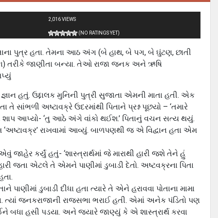
2,016 VIEWS
(NO RATINGS YET)
 પુત્ર હતા. તેમના આઠ અંગ (બે હાથ, બે પગ, બે ઘુંટણ, છાતી
ાંકા) તરીકે જાણીતા બન્યા. તેઓ રાજા જનક અને ઋષિ
્યું
ું જ્ઞાન હતું. ઉદ્દાલક મુનિની પુત્રી સુજાતા એમની માતા હતી. એક
 સાંભળી અષ્ટાવક્રે ઉદરમાંથી પિતાને પ્રશ્ન પૂછયો – ‘તમારે
 શાપ આપ્યો- ‘તુ આઠે અંગે વાંકો થઈશ.’ પિતાનું વચન સત્ય થયું.
 નામ ‘અષ્ટાવક્ર’ રાખવામાં આવ્યું. બાળપણથી જ એ વિદ્વાન હતા એમ
હેર કર્યું હતું- ‘શાસ્ત્રાર્થમાં જે મારાથી હારી જશે તેને હું
હારી જતા એટલે તે એમને પાણીમાં ડુબાડી દેતો. અષ્ટવક્રના પિતા
હતા.
ે પાણીમાં ડુબાડી દીધા હતા ત્યારે તે એને હરાવવા પોતાના મામા
યા. ત્યાં જનકરાજાની રાજસભા ભરાઈ હતી. એમાં અનેક પંડિતો પણ
 બધા હસી પડયા. અને જ્યારે જાણ્યું કે એ શાસ્ત્રાર્થ કરવા