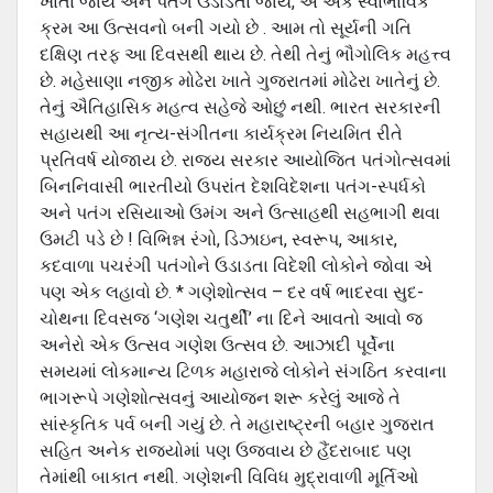
ખાતાં જાય અને પતંગ ઉડાડતાં જાય, એ એક સ્વાભાવિક
ક્રમ આ ઉત્સવનો બની ગયો છે . આમ તો સૂર્યની ગતિ
દક્ષિણ તરફ આ દિવસથી થાય છે. તેથી તેનું ભૌગોલિક મહત્ત્વ
છે. મહેસાણા નજીક મોઢેરા ખાતે ગુજરાતમાં મોઢેરા ખાતેનું છે.
તેનું ઐતિહાસિક મહત્વ સહેજે ઓછું નથી. ભારત સરકારની
સહાયથી આ નૃત્ય-સંગીતના કાર્યક્રમ નિયમિત રીતે
પ્રતિવર્ષ યોજાય છે. રાજય સરકાર આયોજિત પતંગોત્સવમાં
બિનનિવાસી ભારતીયો ઉપરાંત દેશવિદેશના પતંગ-સ્પર્ધકો
અને પતંગ રસિયાઓ ઉમંગ અને ઉત્સાહથી સહભાગી થવા
ઉમટી પડે છે ! વિભિન્ન રંગો, ડિઝાઇન, સ્વરૂપ, આકાર,
કદવાળા પચરંગી પતંગોને ઉડાડતા વિદેશી લોકોને જોવા એ
પણ એક લહાવો છે. * ગણેશોત્સવ – દર વર્ષ ભાદરવા સુદ-
ચોથના દિવસજ ‘ગણેશ ચતુર્થી’ ના દિને આવતો આવો જ
અનેરો એક ઉત્સવ ગણેશ ઉત્સવ છે. આઝાદી પૂર્વેના
સમયમાં લોકમાન્ય ટિળક મહારાજે લોકોને સંગઠિત કરવાના
ભાગરૂપે ગણેશોત્સવનું આયોજન શરૂ કરેલું આજે તે
સાંસ્કૃતિક પર્વ બની ગયું છે. તે મહારાષ્ટ્રની બહાર ગુજરાત
સહિત અનેક રાજયોમાં પણ ઉજવાય છે હૈંદરાબાદ પણ
તેમાંથી બાકાત નથી. ગણેશની વિવિધ મુદ્રાવાળી મૂર્તિઓ