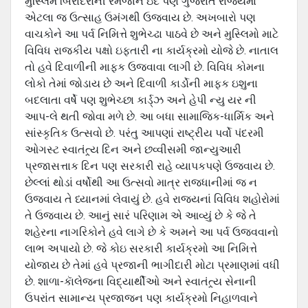
મુસ્લિમ બિરાદરોની રમજાન ઇદ પણ ગુજરાત રાજયમાં
એટલા જ ઉત્સાહ ઉમંગથી ઉજવાય છે. અખબારો પણ
વાચકોને આ પર્વ નિમિત્તે શુભેચ્ઢા પાઠવે છે અને મુસ્લિમો માટે
વિવિધ રાજકીય પક્ષો ઇફતારી ના કાર્યક્રમો યોજે છે. નાતાલ
તો હવે દિવાળીની માફક ઉજવાવા લાગી છે. વિવિધ કોમના
લોકો તેમાં જોડાય છે અને દિવાળી કાર્ડોની માફક ઇશુના
બદલાતા વર્ષે પણ શુભેચ્છા કાર્ડ્ઝ અને હેપી ન્યુ યર ની
આપ-લે થતી જોવા મળે છે. આ બધા સામાજિક-ધાર્મિક અને
સાંસ્કૃતિક ઉત્સવો છે. પરંતુ આપણાં રાષ્ટ્રીય પર્વો પંદરમી
ઓગસ્ટ સ્વાતંત્ર્ય દિન અને છવ્વીસમી જાન્યુઆરી
પ્રજાસત્તાક દિન પણ સરકારી રાહે વ્યાપકપણે ઉજવાય છે.
છેલ્લાં થોડાં વર્ષોથી આ ઉત્સવો માત્ર રાજધાનીમાં જ ન
ઉજવાય તે ધ્યાનમાં લેવાયું છે. હવે રાજયનાં વિવિધ શહોરોમાં
તે ઉજવાય છે. આનું સારં પરિણામ એ આવ્યું છે કે જે તે
શહેરના નાગરિકોને હવે લાગે છે કે અમને આ પર્વ ઉજવવાનો
લાભ અપાયો છે. જે કોઇ સરકારી કાર્યક્રમો આ નિમિત્તે
યોજાય છે તેમાં હવે પ્રજાની ભાગીદારી મોટા પ્રમાણમાં વધી
છે. શાળા-કાૅલેજના વિદ્યાર્થીઓ અને સ્વાતંત્ર્ય સેનાની
ઉપરાંત સામાન્ય પ્રજાજન પણ કાર્યક્રમો નિહાળવાને