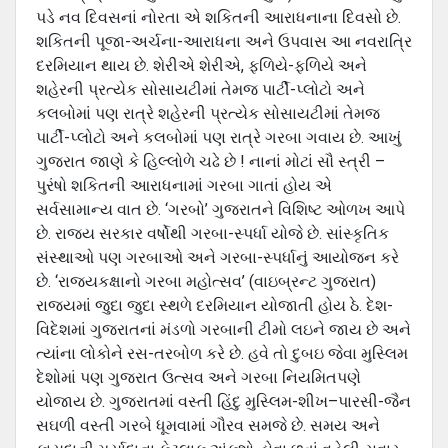
પડે નવ દિવસનાં નોરતા એ શકિતની આરાધનાના દિવસો છે.
શકિતની પૂજા-અર્ચના-આરાધના અને ઉપવાસ આ નવરાત્રિ
દરમિયાન થાય છે. શેરીએ શેરીએ, ફળિયે-ફળિયે અને
શહેરની પ્રત્યેક સોસાયટીમાં તેમજ પાર્ટી-પ્લોટો અને
કલબોમાં પણ રાત્રે શહેરની પ્રત્યેક સોસાયટીમાં તેમજ
પાર્ટી-પ્લોટો અને કલબોમાં પણ રાત્રે ગરબા ગવાય છે. આખું
ગુજરાત જાણે કે હિલ્લોળે ચઢે છે ! નાનાં મોટાં સૌ સ્ત્રી –
પુરંષો શકિતની આરાધનામાં ગરબા ગાતાં હોય એ
સર્વસામાન્ય વાત છે. ‘ગરબો’ ગુજરાતને વિશિષ્ટ ઓળખ આપે
છે. રાજય સરકાર વર્ષોથી ગરબા-સ્પર્ધા યોજે છે. સાંસ્કૃતિક
સંસ્થાઓ પણ ગરબાઓ અને ગરબા-સ્પર્ધાનું આયોજન કરે
છે. ‘રાજયકક્ષાનો ગરબા મહોત્સવ’ (વાઇબ્રન્ટ ગુજરાત)
રાજયમાં જુદા જુદા સ્થળે દરમિયાન યોજાતી હોય ઠે. દેશ-
વિદેશમાં ગુજરાતનાં મંડળો ગરબાની ટીમો લઇને જાય છે અને
ત્યાંના લોકોને રસ-તરબોળ કરે છે. હવે તો દુબઇ જેવા મુસ્લિમ
દેશોમાં પણ ગુજરાત ઉત્સવ અને ગરબા નિયમિતપણે
યોજાય છે. ગુજરાતમાં વસ્તી હિંદુ મુસ્લિમ-શીખ–પારસી-જૈન
સઘળી વસ્તી ગરબે ધૂમવામાં ગૌરવ સમજે છે. સમય અને