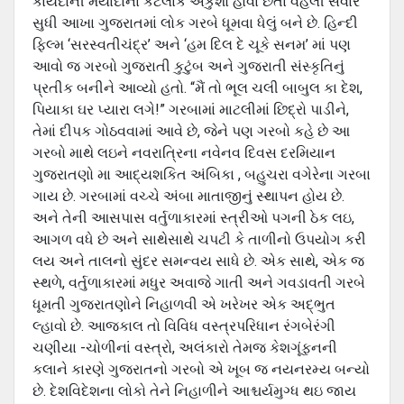
કાયદાની મર્યાદાના કેટલાક અંકુશો હોવા છતાં વહેલી સવાર
સુધી આખા ગુજરાતમાં લોક ગરબે ધૂમવા ધેલું બને છે. હિન્દી
ફિલ્મ ‘સરસ્વતીચંદ્ર’ અને ‘હમ દિલ દે ચૂકે સનમ’ માં પણ
આવો જ ગરબો ગુજરાતી કુટુંબ અને ગુજરાતી સંસ્કૃતિનું
પ્રતીક બનીને આવ્યો હતો. “મૈં તો ભૂલ ચલી બાબુલ કા દેશ,
પિયાકા ઘર પ્યારા લગે!” ગરબામાં માટલીમાં છિદ્રો પાડીને,
તેમાં દીપક ગોઠવવામાં આવે છે, જેને પણ ગરબો કહે છે આ
ગરબો માથે લઇને નવરાત્રિના નવેનવ દિવસ દરમિયાન
ગુજરાતણો મા આદ્યશકિત અંબિકા , બહુચરા વગેરેના ગરબા
ગાય છે. ગરબામાં વચ્ચે અંબા માતાજીનું સ્થાપન હોય છે.
અને તેની આસપાસ વર્તુળાકારમાં સ્ત્રીઓ પગની ઠેક લઇ,
આગળ વધે છે અને સાથેસાથે ચપટી કે તાળીનો ઉપયોગ કરી
લય અને તાલનો સુંદર સમન્વય સાધે છે. એક સાથે, એક જ
સ્થળે, વર્તુળાકારમાં મધુર અવાજે ગાતી અને ગવડાવતી ગરબે
ધૂમતી ગુજરાતણોને નિહાળવી એ ખરેખર એક અદ્ભુત
લ્હાવો છે. આજકાલ તો વિવિધ વસ્ત્રપરિધાન રંગબેરંગી
ચણીયા -ચોળીનાં વસ્ત્રો, અલંકારો તેમજ કેશગૂંફનની
કલાને કારણે ગુજરાતનો ગરબો એ ખૂબ જ નયનરમ્ય બન્યો
છે. દેશવિદેશના લોકો તેને નિહાળીને આશ્ચર્યમુગ્ધ થઇ જાય