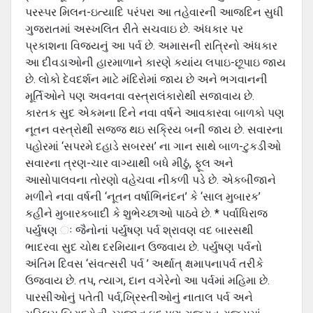
પરસ્પર મિલન-ઇત્યાદિ પરંપરા આ તહેવારની આજદિન સુધી
ગુજરાતમાં અસ્ખલિત રીતે સચવાઇ છે. અંધકાર પર
પ્રકાશના વિજયનું આ પર્વ છે. અમાસની રાત્રિનો અંધકાર
આ દીવડાઓની હારમાળાને કારણે કયાંય લપાઇ-છૂપાઇ જાય
છે. લોકો દેવદર્શન માટે મંદિરોમાં જાય છે અને ભગવાનની
મૂર્તિઓને પણ અવનવા વસ્ત્રાલંકારોથી સજાવાય છે.
કારતક સુદ એકમના દિને નવા વર્ષને આવકારવા બાળકો પણ
નૂતન વસ્ત્રોથી સજજ થઇ સક્રિય બની જાય છે. સવારના
પહોરમાં ‘સપરમે દહાડે સબરસ’ ના ગાન સાથે બાળ-ટુકડીઓ
સવારના ત્રણ-ચાર વાગ્યાથી બધે મીઠું, ફૂલ અને
આસોપાલવના તોરણો વહેચવા નીકળી પડે છે. એકબીજાને
મળીને નવા વર્ષની ‘નૂતન વર્ષાભિનંદન’ કે ‘સાલ મુબારક’
કહીને મુબારકબાદી કે શુભેચ્છાઓ પાઠવે છે. * પર્વાધિરાજ
પર્યુષણ ઃ જૈનોનાં પર્યુષણ પર્વ શ્રાવણ વદ બારસથી
ભાદરવા સુદ ચોથ દરમિયાન ઉજવાય છે. પર્યુષણ પર્વનો
અંતિમ દિવસ ‘સંવત્સરી પર્વ ’ અર્થાત્ ક્ષમાપનાપર્વ તરીકે
ઉજવાય છે. તપ, ત્યાગ, દાન વગેરેનો આ પર્વમાં મહિમા છે.
પારસીઓનું પતેતી પર્વ,ખ્રિસ્તીઓનું નાતાલ પર્વ અને