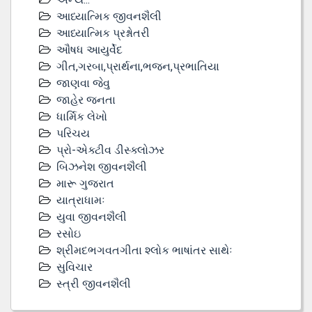
આધ્યાત્મિક જીવનશૈલી
આધ્યાત્મિક પ્રશ્નોતરી
ઔષધ આયુર્વેદ
ગીત,ગરબા,પ્રાર્થના,ભજન,પ્રભાતિયા
જાણવા જેવુ
જાહેર જનતા
ધાર્મિક લેખો
પરિચય
પ્રો-એક્ટીવ ડીસ્‍ક્લોઝર
બિઝનેશ જીવનશૈલી
મારૂ ગુજરાત
યાત્રાધામઃ
યુવા જીવનશૈલી
રસોઇ
શ્રીમદભગવતગીતા શ્લોક ભાષાંતર સાથેઃ
સુવિચાર
સ્ત્રી જીવનશૈલી