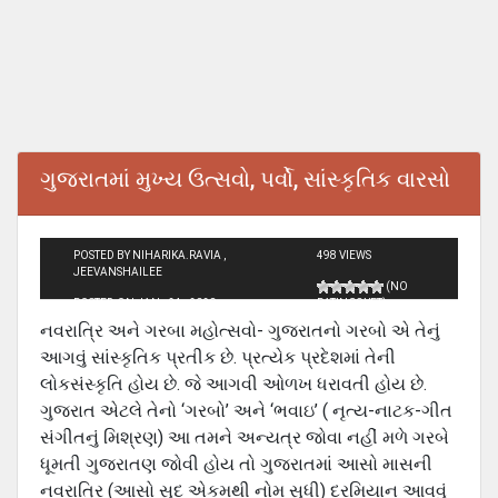
ગુજરાતમાં મુખ્ય ઉત્સવો, પર્વો, સાંસ્કૃતિક વારસો
POSTED BY NIHARIKA.RAVIA ,
498 VIEWS
JEEVANSHAILEE
(NO
POSTED ON JAN - 24 - 2020
RATINGS YET)
નવરાત્રિ અને ગરબા મહોત્સવો- ગુજરાતનો ગરબો એ તેનું
આગવું સાંસ્કૃતિક પ્રતીક છે. પ્રત્યેક પ્રદેશમાં તેની
લોકસંસ્કૃતિ હોય છે. જે આગવી ઓળખ ધરાવતી હોય છે.
ગુજરાત એટલે તેનો ‘ગરબો’ અને ‘ભવાઇ’ ( નૃત્ય-નાટક-ગીત
સંગીતનું મિશ્રણ) આ તમને અન્યત્ર જોવા નહીં મળે ગરબે
ધૂમતી ગુજરાતણ જોવી હોય તો ગુજરાતમાં આસો માસની
નવરાત્રિ (આસો સુદ એકમથી નોમ સુધી) દરમિયાન આવવું