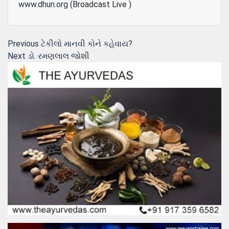
www.dhun.org
(Broadcast Live )
Post
Previous
Previous
ટેકીલો માનવી કોને કહેવાય?
Next
post:
Next
ડો. રમણલાલ જોશી
navigation
post: