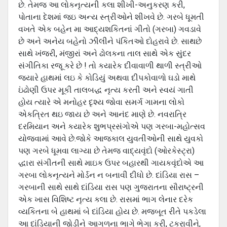
છે. તેમજ આ લોકનૃત્યની કલા શીખી-અનુકરણ કરી,
પોતાના દેશમાં જઇ અન્ય સ્ત્રીઓને શીખવે છે. ગરબે ધૂમતી
વખતે એક બહેન મા આદ્યશકિતનાં ગીતો (ગરબા) ગવડાવે
છે અને અનેય બહેનો ઝીલીને પંકિતઓ દોહરાવે છે. સાથછે
સાથે ખંજરી, મંજીરાં અને ઢોલકના તાલ સાથે એક સુંદર
સંગીતિકા રજૂ કરે છે ! તો કયારેક દીવાવાળી થાળી સ્ત્રીઓ
જયારે હાથમાં લઇ કે કોડિયું અથવા દીપકોવાળો ઘડો માથે
ઇંઢોણી ઉપર મૂકી તાલબદ્ધ નૃત્ય કરતી અને સ્વયં ગાતી
હોય ત્યારે એ મનોહર દૃશ્ય જોવા સમર્ગ ગામના લોકો
એકત્રિત થઇ જાય છે અને આનંદ માણે છે. નવરાત્રિ
દરમિયાન અને કયારેક શુભપ્રસંગોએ પણ ગરબા-મહોત્સવ
યોજવામાં આવે છે.જોકે આજકાલ યુવતીઓની સાથે યુવકો
પણ ગરબે ધૂમવા લાગ્યા છે તેમજ વાદ્યવૃંદો (ઓરકેસ્ટ્રા)
દ્ધારા સંગીતની સાથે માઇક ઉપર બહારથી ગાયકવૃંદોએ આ
ગરબા લોકનૃત્યને મોર્ડન ન બનાવી દીધો છે. દાંડિયા રાસ –
ગરબાની સાથે સાથે દાંડિયા રાસ પણ ગુજરાતના સૌરાષ્ટ્રની
એક ખાસ વિશિષ્ટ નૃત્ય કલા છે. રાસમાં ભાગ લેનાર દરેક
વ્યકિતના બે હાથમાં બે દાંડિયા હોય છે. મજબૂત રીતે પકડેલા
આ દાંડિયાની જોડીને આગળના ભાગે ભેગા કરી, ટકરાવીને,