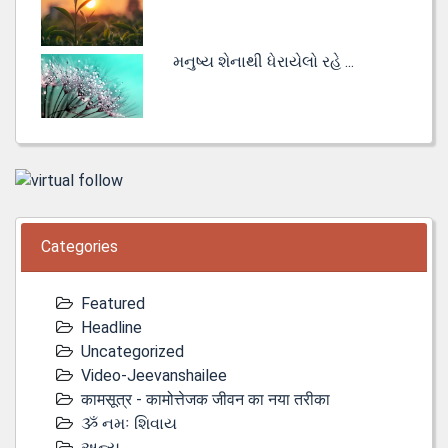
મનુષ્ય શેનાથી ધેરાયેલો રહે ...
Categories
Featured
Headline
Uncategorized
Video-Jeevanshailee
कामसूत्र - कामोत्तेजक जीवन का नया तरीका
ૐ નમઃ શિવાય
અન્ય...