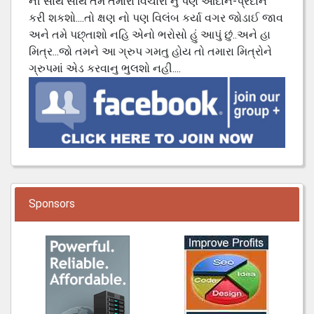
ની સાથે સાથે તમે તમારા વિચારો નું પણ આદાન-પ્રદાન
કરી શકશો....તો ક્ષણ નો પણ વિલંબ કર્યા વગર જોડાઈ જાવ
અને તમે પછ્તાશો નહિ એનો ભરોસો હું આપું છું..અને હા
મિત્ર...જો તમને આ ગ્રુપ ગમતુ હોય તો તમારા મિત્રોને
ગ્રુપમાં એડ કરવાનુ ભુલશો નહી....
Sponsors