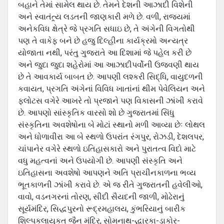
બહાને તેમાં સામેલ થાય છે. તેમને દેશની આઝાદી વિશેની
અને સ્વાતંત્ર્ય લડતની જાણકારી મળે છે. વળી, રાજયમાં
અનેકવિધ ક્ષેત્રે જે પ્રગતિ સધાઇ છે, તે અંગેની વિગતોથી
પણ તે વાકેફ બને છે હજુ દિલ્હીના કાર્યક્રમો અન્યત્ર
યોજાતા નથી, પરંતુ ગુજરાતે આ દિશામાં જે પહેલ કરી છે
અને જુદા જુદા શહેરોમાં આ આઝાદીપર્વોની ઉજવણી થાય
છે તે આવકાર્ય બાબત છે. આપણી લશ્કરી સિદ્ધિ, વાયુદળની
કવાયત, પ્રગતિ અંગેનાં વિવિધ ખાતાંનાં થીમ પેવેલિયન અને
ફલોટસ વગેરે આખરે તો પ્રજાને પણ વિકાસની ઝાંખી કરાવે
છે. આપણો સાંસ્કૃતિક વારસો શો છે ગુજરાતમાં સિંધુ
સંસ્કૃતિના અવશેષોના બે મોટાં સ્થાનો મળી આવ્યા છેઃ લોથલ
અને ધોળાવીરા આ બે સ્થળો ઉપરાંત રંગપુર, રોઝડી, દેશલપર,
ચાંપાનેર વગેરે સ્થળો ઇતિહાસકારો અને પુરાતત્વ વિદો માટે
વધુ મહત્વનાં અને ઉપયોગી છે. આપણી સંસ્કૃતિ અને
ઇતિહાસના અવશેષો આપણને અતિ પ્રાચીનકાળના ભવ્ય
ભૂતકાળની ઝાંખી કરાવે છે. એ જ રીતે ગુજરાતની હવેલીઓ,
વાવો, વડનગરનાં તોરણ, સીદી સૈયદની જાળી, મોઢેરાનું
સૂર્યમંદિર, સિદ્ધપુરનો રૂદ્રમહાલય, કુંભરિયાનું બારીક
શિલ્પકલાયુકત જૈન મંદિર, સોમનાથ-દ્ધારકા-ડાકોર-