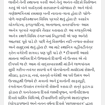
લાવીને તેની સ્થાપના કરવી અને તેનું અનંત-ચૌદસે વિર્સજન
કરવું એ બંને કાર્યક્રમો સરઘસરૂપે યોજાય છે. અને લોકો
ગણેશભકિતમાં રમમાણ બની નાચતા-ગાતા હોય છે. પાોળે-
પોળે ગણપતિસ્થાપન વિવિધ પ્રકારે થતું હોય છે. કયારેક
ચોકલેટના, ફળફળાદિના, અનાજના, વનસ્પતિના- આમ
અનેક પ્રકારે ગણપતિ તૈયાર કરાવાય છે. આ કલાકૃતિઓ
અનેક સ્થળે વિવિધ રંગરૂપમાં નિહાળવી એ પણ અનેરો
આહ્લાદ પૂરો પાડે છે. પછી તેનું વિસર્જન નદી-તળાવ-સરોવર
અને સમુદ્રમાં થતું હોય છે. આ માટે સ્થાનિક વહીવટીતંત્ર
ક્રેન વગેરેની સગવડ પણ પૂરી પાડે છે. * દીપાવલી આસો
માસના અંતિમ દિને ઉજવાતો દિવાળી નો ઉત્સવ એ તો
દીપપર્વ જ છે. આમ તો વાદ્યબારસથી માંડીને લાભપાંચમ
સુધી ગરીબ-તવંગર સઘળો વર્ગ પોતપોતાની મર્યાદામાં રોશની,
મીઠાઇ, ફટાકડા, નવાં, વસ્ત્રો વગેરેથી આ પર્વ ઉમંગ અને
ઉત્સાહથી ઉજવે છે. મકાનો અને દુકાનોની સાફસૂફી,
રંગરોગાન ઉપરાંત રંગબેરંગી રોશની કરાય છે. રાત્રે ફટાકડા
ફોડાય છે. ધનતેરસના દિવસે લક્ષ્મીપૂજન, કાળીચૌદશના
દિવસે ધાર્મિક વિધિઓ, દીપાવલિની રાત્રિએ શારદાપૂજન
(ચોપડાપૂજન) અને નૂતન વર્ષના દિવસે ‘સાલમુબારક’ દ્ધારા