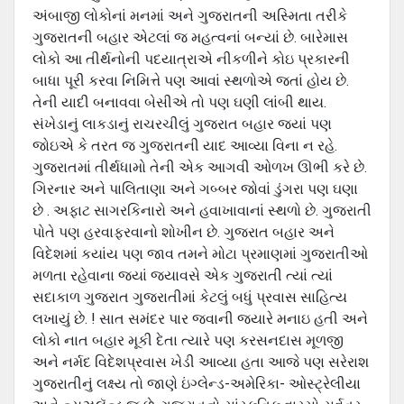
અંબાજી લોકોનાં મનમાં અને ગુજરાતની અસ્મિતા તરીકે
ગુજરાતની બહાર એટલાં જ મહત્વનાં બન્યાં છે. બારેમાસ
લોકો આ તીર્થનોની પદયાત્રાએ નીકળીને કોઇ પ્રકારની
બાધા પૂરી કરવા નિમિત્તે પણ આવાં સ્થળોએ જતાં હોય છે.
તેની યાદી બનાવવા બેસીએ તો પણ ઘણી લાંબી થાય.
સંખેડાનું લાકડાનું રાચરચીલું ગુજરાત બહાર જયાં પણ
જોઇએ કે તરત જ ગુજરાતની યાદ આવ્યા વિના ન રહે.
ગુજરાતમાં તીર્થધામો તેની એક આગવી ઓળખ ઊભી કરે છે.
ગિરનાર અને પાલિતાણા અને ગબ્બર જોવાં ડુંગરા પણ ઘણા
છે . અફાટ સાગરકિનારો અને હવાખાવાનાં સ્થળો છે. ગુજરાતી
પોતે પણ હરવાફરવાનો શોખીન છે. ગુજરાત બહાર અને
વિદેશમાં કયાંય પણ જાવ તમને મોટા પ્રમાણમાં ગુજરાતીઓ
મળતા રહેવાના જયાં જયાવસે એક ગુજરાતી ત્યાં ત્યાં
સદાકાળ ગુજરાત ગુજરાતીમાં કેટલું બધું પ્રવાસ સાહિત્ય
લખાયું છે. ! સાત સમંદર પાર જવાની જયારે મનાઇ હતી અને
લોકો નાત બહાર મૂકી દેતા ત્યારે પણ કરસનદાસ મૂળજી
અને નર્મદ વિદેશપ્રવાસ ખેડી આવ્યા હતા આજે પણ સરેરાશ
ગુજરાતીનું લક્ષ્ય તો જાણે ઇંગ્લેન્ડ-અમેરિકા- ઓસ્ટ્રેલીયા