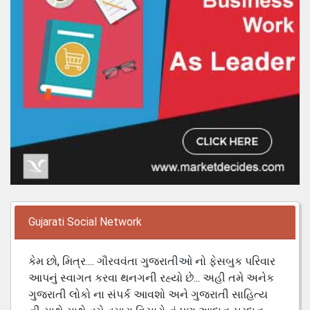
Gujarati Social Network
કેમ છો, મિત્ર.... ગૌરવવંતા ગુજરાતીઓ નો ફેસબુક પરિવાર
આપનું સ્વાગત કરવા થનગની રહ્યો છે... અહી તમે અનેક
ગુજરાતી લોકો ના સંપર્ક આવશો અને ગુજરાતી સાહિત્ય