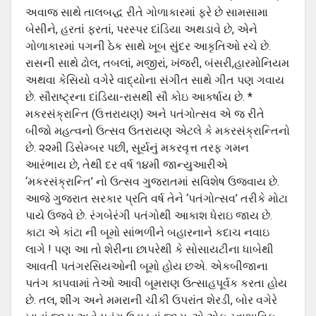
અવાજ સાથે તાલબદ્ધ રીતે ગોળાકારમાં ફરે છે સામસામા
બેસીને, હરતાં ફરતાં, પરસ્પર દાંડિયા અથડાવે છે, એને
ગોળાકારમાં પગની ઠેક સાથે ખૂબ સુંદર આકૃતિઓ રચે છે.
રાસની સાથે ઢોલ, તબલાં, મજીરાં, ખંજરી, બંસરી,હારમોનિયમ
અથવા કેસિયો વગેરે વાદ્યોના સંગીત સાથે ગીત પણ ગવાય
છે. સૌરાષ્ટ્રના દાંડિયા-રાસથી સૌ કોઇ આકર્ષાય છે. *
મકરસંક્રાન્તિ (ઉત્તરાયણ) અને પતંગોત્સવ એ જ રીતે
બીજો મહત્વનો ઉત્સવ ઉતરાયણ એટલે કે મકરસંક્રાન્તિનો
છે. ૨૨મી ડિસેમ્બર પછી, સૂર્યનું મકરવૃત્ત તરફ ગમન
આરંભાય છે, તેથી દર વર્ષ ૧૪મી જાન્યુઆરીએ
‘મકરસંક્રાન્તિ’ નો ઉત્સવ ગુજરાતમાં સવિશેષ ઉજવાય છે.
આજે ગુજરાત સરકાર પ્રતિ વર્ષ તેને ‘પતંગોત્સવ’ તરીકે મોટા
પાયે ઉજવે છે. રંગબેરંગી પતંગોથી આકાશ ધેરાઇ જાય છે.
કાટા એ કાંટા ની બૂમો સાંભળીને બહારનાને કદાચ નવાઇ
લાગે ! પણ આ તો શેરીના છાપરેથી કે સોસાયટીના ધાબેથી
આવતી પતંગરસિયઓની બૂમો હોય છએ. એકબીજાના
પતંગ કાપવામાં તેઓ આવી બૂમરાણ ઉત્સાહપૂર્વક કરતા હોય
છે. તલ, શીંગ અને મમરાની ચીકી ઉપરાંત શેરડી, બોર વગેરે