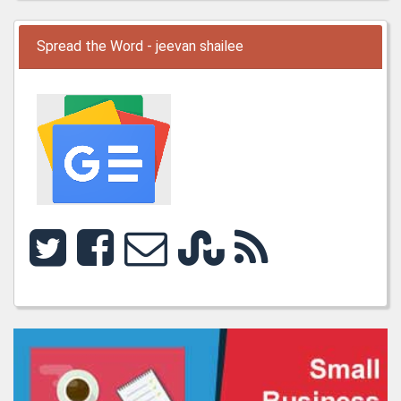
Spread the Word - jeevan shailee