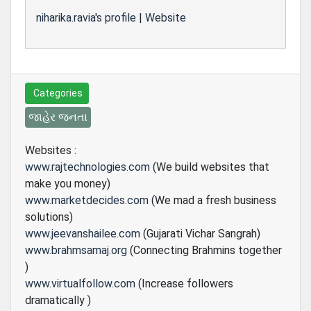
niharika.ravia's profile
|
Website
Categories
જાહેર જનતા
Websites :
www.rajtechnologies.com
(We build websites that
make you money)
www.marketdecides.com
(We mad a fresh business
solutions)
www.jeevanshailee.com
(Gujarati Vichar Sangrah)
www.brahmsamaj.org
(Connecting Brahmins together
)
www.virtualfollow.com
(Increase followers
dramatically )